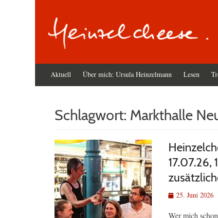
Primäres
Zum
Aktuell
Über mich: Ursula Heinzelmann
Lesen
Tr
Inhalt
Menü
springen
Schlagwort:
Markthalle Ne
Heinzelch
17.07.26, 
zusätzlich
Veröffentlicht
25. Juni 2026
am
Wer mich schon 