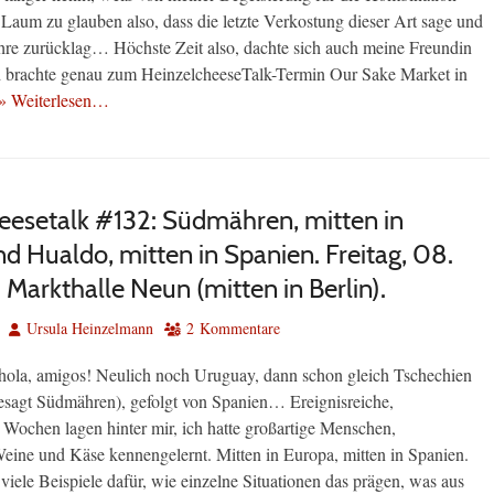
Laum zu glauben also, dass die letzte Verkostung dieser Art sage und
ahre zurücklag… Höchste Zeit also, dachte sich auch meine Freundin
d brachte genau zum HeinzelcheeseTalk-Termin Our Sake Market in
» Weiterlesen…
eesetalk #132: Südmähren, mitten in
d Hualdo, mitten in Spanien. Freitag, 08.
Markthalle Neun (mitten in Berlin).
Autor
Ursula Heinzelmann
2 Kommentare
ola, amigos! Neulich noch Uruguay, dann schon gleich Tschechien
esagt Südmähren), gefolgt von Spanien… Ereignisreiche,
Wochen lagen hinter mir, ich hatte großartige Menschen,
eine und Käse kennengelernt. Mitten in Europa, mitten in Spanien.
viele Beispiele dafür, wie einzelne Situationen das prägen, was aus