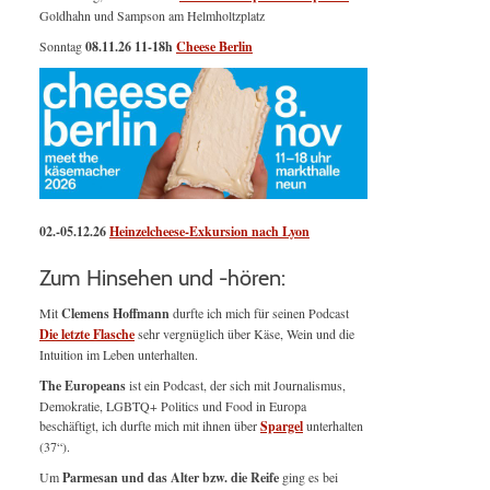
Goldhahn und Sampson am Helmholtzplatz
Sonntag
08.11.26
11-18h
Cheese Berlin
02.-05.12.26
Heinzelcheese-Exkursion nach Lyon
Zum Hinsehen und -hören:
Mit
Clemens Hoffmann
durfte ich mich für seinen Podcast
Die letzte Flasche
sehr vergnüglich über Käse, Wein und die
Intuition im Leben unterhalten.
The Europeans
ist ein Podcast, der sich mit Journalismus,
Demokratie, LGBTQ+ Politics und Food in Europa
beschäftigt, ich durfte mich mit ihnen über
Spargel
unterhalten
(37“).
Um
Parmesan und das Alter bzw. die Reife
ging es bei