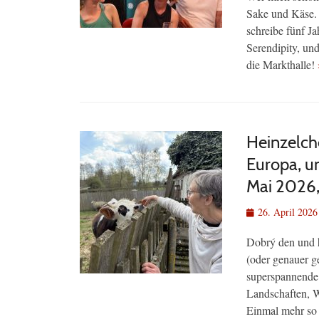
Sake und Käse. 
schreibe fünf J
Serendipity, un
die Markthalle!
Heinzelch
Europa, un
Mai 2026, 
Veröffentlicht
26. April 2026
am
Dobrý den und h
(oder genauer g
superspannende 
Landschaften, W
Einmal mehr so 