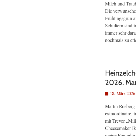
Milch und Traub
Die verwunschen
Frühlingsgrün a
Schultern sind i
immer sehr dara
nochmals zu er
Heinzelche
2026. Mar
Veröffentlicht
18. März 2026
am
Martín Rosberg 
extraordinaire,
mit Trevor „Mil
Cheesemaker-Ikon
meine Freundin…