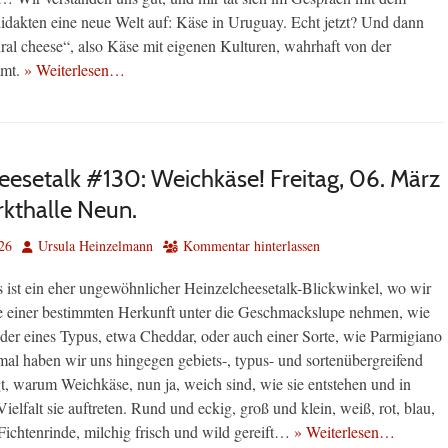
dakten eine neue Welt auf: Käse in Uruguay. Echt jetzt? Und dann
ral cheese“, also Käse mit eigenen Kulturen, wahrhaft von der
mmt.
» Weiterlesen…
eesetalk #130: Weichkäse! Freitag, 06. März
kthalle Neun.
Autor
26
Ursula Heinzelmann
Kommentar hinterlassen
 ist ein eher ungewöhnlicher Heinzelcheesetalk-Blickwinkel, wo wir
e einer bestimmten Herkunft unter die Geschmackslupe nehmen, wie
oder eines Typus, etwa Cheddar, oder auch einer Sorte, wie Parmigiano
al haben wir uns hingegen gebiets-, typus- und sortenübergreifend
gt, warum Weichkäse, nun ja, weich sind, wie sie entstehen und in
elfalt sie auftreten. Rund und eckig, groß und klein, weiß, rot, blau,
Fichtenrinde, milchig frisch und wild gereift…
» Weiterlesen…