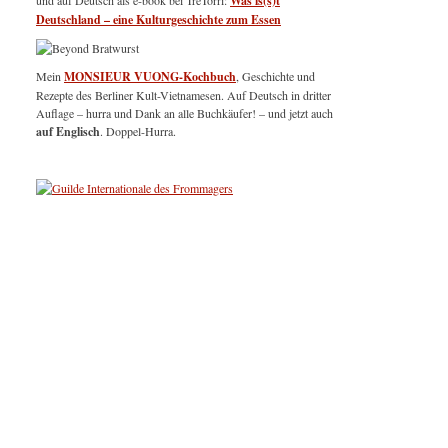
und auf Deutsch als e-book bei TreTorri:
Was is(s)t
Deutschland – eine Kulturgeschichte zum Essen
Mein
MONSIEUR VUONG-Kochbuch
, Geschichte und
Rezepte des Berliner Kult-Vietnamesen. Auf Deutsch in dritter
Auflage – hurra und Dank an alle Buchkäufer! – und jetzt auch
auf Englisch
. Doppel-Hurra.