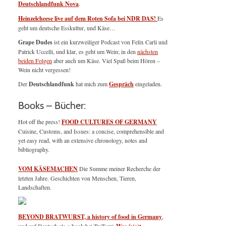
Deutschlandfunk Nova
.
Heinzelcheese live auf dem Roten Sofa bei NDR DAS!
Es
geht um deutsche Esskultur, und Käse…
Grape Dudes
ist ein kurzweiliger Podcast von Felix Carli und
Patrick Uccelli, und klar, es geht um Wein; in den
nächsten
beiden Folgen
aber auch um Käse. Viel Spaß beim Hören –
Wein nicht vergessen!
Der
Deutschlandfunk
hat mich zum
Gespräch
eingeladen.
Books – Bücher:
Hot off the press!
FOOD CULTURES OF GERMANY
Cuisine, Customs, and Issues: a concise, comprehensible and
yet easy read, with an extensive chronology, notes and
bibliography.
VOM KÄSEMACHEN
Die Summe meiner Recherche der
letzten Jahre. Geschichten von Menschen, Tieren,
Landschaften.
BEYOND BRATWURST, a history of food in Germany
,