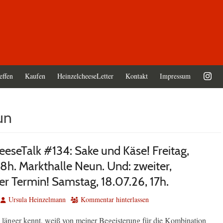
effen
Kaufen
HeinzelcheeseLetter
Kontakt
Impressum
un
eeseTalk #134: Sake und Käse! Freitag,
18h. Markthalle Neun. Und: zweiter,
er Termin! Samstag, 18.07.26, 17h.
Autor
Ursula Heinzelmann
Kommentar hinterlassen
länger kennt, weiß von meiner Begeisterung für die Kombination