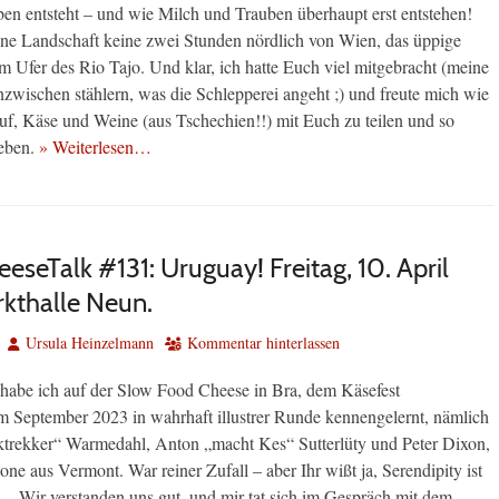
en entsteht – und wie Milch und Trauben überhaupt erst entstehen!
e Landschaft keine zwei Stunden nördlich von Wien, das üppige
m Ufer des Rio Tajo. Und klar, ich hatte Euch viel mitgebracht (meine
nzwischen stählern, was die Schlepperei angeht ;) und freute mich wie
uf, Käse und Weine (aus Tschechien!!) mit Euch zu teilen und so
leben.
» Weiterlesen…
eseTalk #131: Uruguay! Freitag, 10. April
kthalle Neun.
Autor
Ursula Heinzelmann
Kommentar hinterlassen
habe ich auf der Slow Food Cheese in Bra, dem Käsefest
 im September 2023 in wahrhaft illustrer Runde kennengelernt, nämlich
ktrekker“ Warmedahl, Anton „macht Kes“ Sutterlüty und Peter Dixon,
e aus Vermont. War reiner Zufall – aber Ihr wißt ja, Serendipity ist
 Wir verstanden uns gut, und mir tat sich im Gespräch mit dem