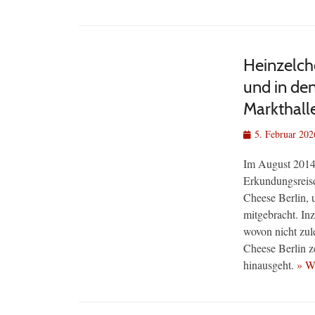
Heinzelch
und in den
Markthall
Veröffentlicht
5. Februar 202
am
Im August 2014 
Erkundungsreise 
Cheese Berlin, 
mitgebracht. In
wovon nicht zul
Cheese Berlin z
hinausgeht.
» W