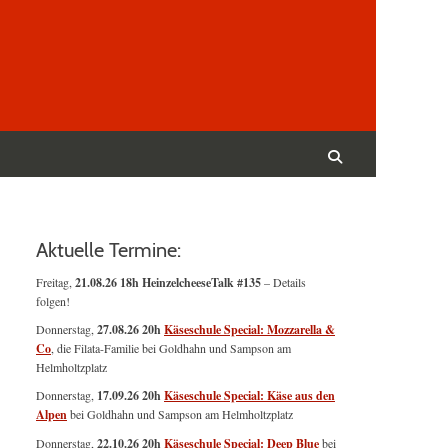
Suchen
nach:
Suchen
Aktuelle Termine:
Freitag,
21.08.26 18h HeinzelcheeseTalk #135
– Details
folgen!
Donnerstag,
27.08.26 20h
Käseschule Special: Mozzarella &
Co
, die Filata-Familie bei Goldhahn und Sampson am
Helmholtzplatz
Donnerstag,
17.09.26 20h
Käseschule Special: Käse aus den
Alpen
bei Goldhahn und Sampson am Helmholtzplatz
Donnerstag,
22.10.26 20h
Käseschule Special: Deep Blue
bei