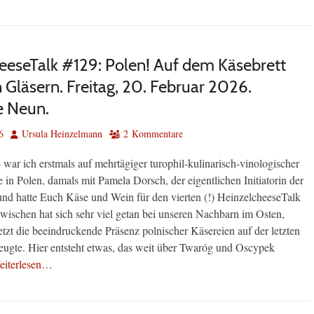
eeseTalk #129: Polen! Auf dem Käsebrett
 Gläsern. Freitag, 20. Februar 2026.
e Neun.
Autor
6
Ursula Heinzelmann
2 Kommentare
war ich erstmals auf mehrtägiger turophil-kulinarisch-vinologischer
in Polen, damals mit Pamela Dorsch, der eigentlichen Initiatorin der
und hatte Euch Käse und Wein für den vierten (!) HeinzelcheeseTalk
zwischen hat sich sehr viel getan bei unseren Nachbarn im Osten,
etzt die beeindruckende Präsenz polnischer Käsereien auf der letzten
eugte. Hier entsteht etwas, das weit über Twaróg und Oscypek
eiterlesen…