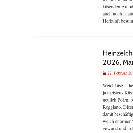
käsenden Autodi
auch noch „natu
Herkunft besti
Heinzelch
2026, Mar
Veröffentlicht
22. Februar 20
am
Weichkäse – das
ja meistens Käs
neulich Polen, 
Reggiano. Diesm
damit beschäfti
welch enormer Vi
gewürzt und in 