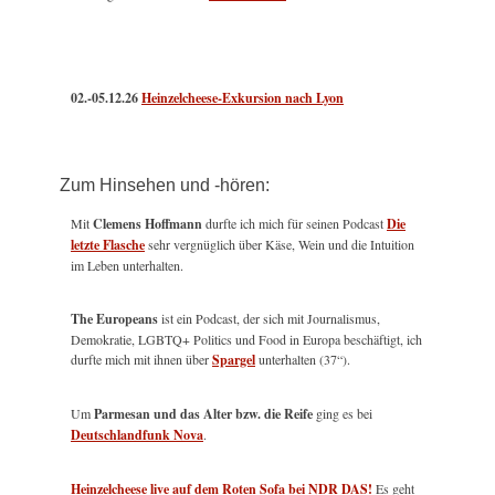
02.-05.12.26
Heinzelcheese-Exkursion nach Lyon
Zum Hinsehen und -hören:
Mit
Clemens Hoffmann
durfte ich mich für seinen Podcast
Die
letzte Flasche
sehr vergnüglich über Käse, Wein und die Intuition
im Leben unterhalten.
The Europeans
ist ein Podcast, der sich mit Journalismus,
Demokratie, LGBTQ+ Politics und Food in Europa beschäftigt, ich
durfte mich mit ihnen über
Spargel
unterhalten (37“).
Um
Parmesan und das Alter bzw. die Reife
ging es bei
Deutschlandfunk Nova
.
Heinzelcheese live auf dem Roten Sofa bei NDR DAS!
Es geht