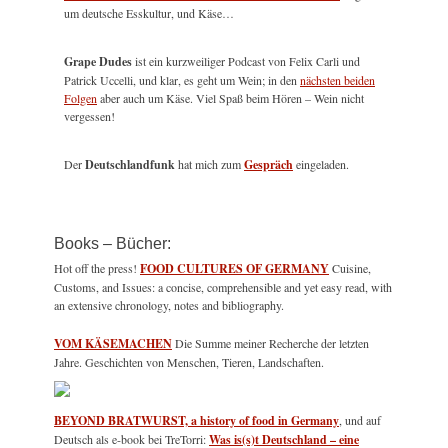
um deutsche Esskultur, und Käse…
Grape Dudes
ist ein kurzweiliger Podcast von Felix Carli und
Patrick Uccelli, und klar, es geht um Wein; in den
nächsten beiden
Folgen
aber auch um Käse. Viel Spaß beim Hören – Wein nicht
vergessen!
Der
Deutschlandfunk
hat mich zum
Gespräch
eingeladen.
Books – Bücher:
Hot off the press!
FOOD CULTURES OF GERMANY
Cuisine,
Customs, and Issues: a concise, comprehensible and yet easy read, with
an extensive chronology, notes and bibliography.
VOM KÄSEMACHEN
Die Summe meiner Recherche der letzten
Jahre. Geschichten von Menschen, Tieren, Landschaften.
BEYOND BRATWURST, a history of food in Germany
, und auf
Deutsch als e-book bei TreTorri:
Was is(s)t Deutschland – eine