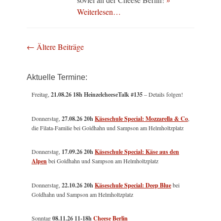
Weiterlesen…
Beitragsnavigation
←
Ältere Beiträge
Aktuelle Termine:
Freitag,
21.08.26 18h HeinzelcheeseTalk #135
– Details folgen!
Donnerstag,
27.08.26 20h
Käseschule Special: Mozzarella & Co
,
die Filata-Familie bei Goldhahn und Sampson am Helmholtzplatz
Donnerstag,
17.09.26 20h
Käseschule Special: Käse aus den
Alpen
bei Goldhahn und Sampson am Helmholtzplatz
Donnerstag,
22.10.26 20h
Käseschule Special: Deep Blue
bei
Goldhahn und Sampson am Helmholtzplatz
Sonntag
08.11.26
11-18h
Cheese Berlin