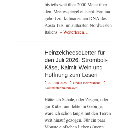
bis teils weit über 2000 Meter über
dem Meeresspiegel entsteht. Fontina
gehört zur kulinarischen DNA des
Aosta-Tals, im äußersten Nordwesten
Italiens.
» Weiterlesen…
HeinzelcheeseLetter für
den Juli 2026: Stromboli-
Käse, Kalmit-Wein und
Hoffnung zum Lesen
Veröffentlicht
Autor
29. Juni 2026
Ursula Heinzelmann
am
Kommentar hinterlassen
Hätte ich Schafe, oder Ziegen, oder
gar Kühe, und lebte im Gebirge,
wäre ich schon längst mit den Tieren
weit hinauf gezogen. Für ein paar
Monate einfachen Lebens (wenn