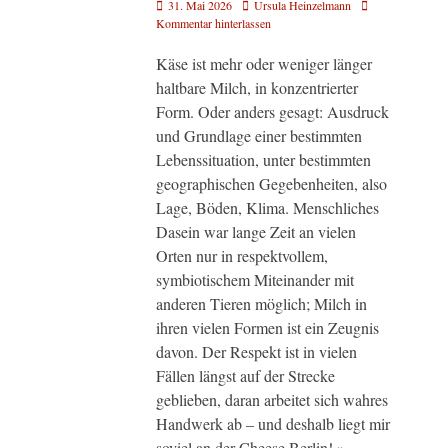
Veröffentlicht
Autor
31. Mai 2026
Ursula Heinzelmann
am
Kommentar hinterlassen
Käse ist mehr oder weniger länger
haltbare Milch, in konzentrierter
Form. Oder anders gesagt: Ausdruck
und Grundlage einer bestimmten
Lebenssituation, unter bestimmten
geographischen Gegebenheiten, also
Lage, Böden, Klima. Menschliches
Dasein war lange Zeit an vielen
Orten nur in respektvollem,
symbiotischem Miteinander mit
anderen Tieren möglich; Milch in
ihren vielen Formen ist ein Zeugnis
davon. Der Respekt ist in vielen
Fällen längst auf der Strecke
geblieben, daran arbeitet sich wahres
Handwerk ab – und deshalb liegt mir
soviel an der Cheese Berlin!
»