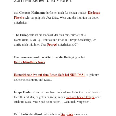
Zum Hinsehen und -hören:
Mit
Clemens Hoffmann
durfte ich mich für seinen Podcast
Die letzte
Flasche
sehr vergnüglich über Käse, Wein und die Intuition im Leben
unterhalten.
The Europeans
ist ein Podcast, der sich mit Journalismus,
Demokratie, LGBTQ+ Politics und Food in Europa beschäftigt, ich
durfte mich mit ihnen über
Spargel
unterhalten (37'').
Um
Parmesan und das Alter bzw. die Reife
ging es bei
Deutschlandfunk Nova
.
Heinzelcheese live auf dem Roten Sofa bei NDR DAS!
Es geht um
deutsche Esskultur, und Käse...
Grape Dudes
ist ein kurzweiliger Podcast von Felix Carli und Patrick
Uccelli, und klar, es geht um Wein; in den
nächsten beiden Folgen
aber
auch um Käse. Viel Spaß beim Hören – Wein nicht vergessen!
Der
Deutschlandfunk
hat mich zum
Gespräch
eingeladen.