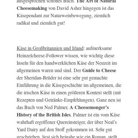
The Art of Natural
ausgesprochen schönes Buch.
Cheesemaking
von David Asher hingegen ist das
Käsependant zur Naturweinbewegung, ziemlich
radikal und ziemlich gut!
Käse in Großbritannien und Irland
: aufmerksame
Heinzelcheese-Follower wissen, wie wichtig diese
Inseln für den handwerklichen Käse der Neuzeit im
Guide to Cheese
allgemeinen waren und sind. Der
der Sheridan-Brüder ist eine sehr gut gemachte
Einführung in die Käsegeschichte im allgemeinen, die
die irischen Käse in einen größeren Kontext stellt (mit
Rezepten und Getränke-Empfehlungen). Ganz neu ist
A Cheesemonger’s
das Buch von Ned Palmer,
History of the British Isles
. Palmer ist ein vom Käse
wahrhaft ergriffener Quereinsteiger, der über Neal’s
Yard Dairy auf den Stoff gekommen ist. Sehr gut
geschrieben, liest sich beinahe wie ein Roman, stellt