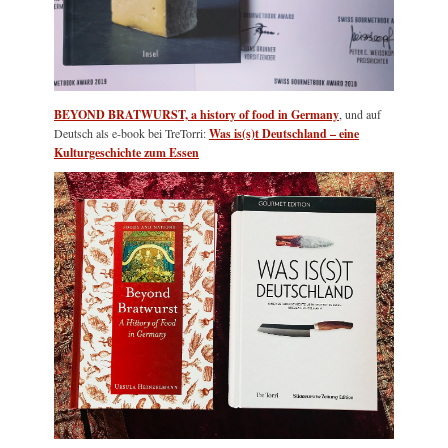
BEYOND BRATWURST, a history of food in Germany
, und auf
Deutsch als e-book bei TreTorri:
Was is(s)t Deutschland – eine
Kulturgeschichte zum Essen