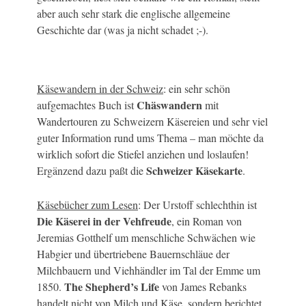
aber auch sehr stark die englische allgemeine
Geschichte dar (was ja nicht schadet ;-).
Käsewandern in der Schweiz
: ein sehr schön
Chäswandern
aufgemachtes Buch ist
mit
Wandertouren zu Schweizern Käsereien und sehr viel
guter Information rund ums Thema – man möchte da
wirklich sofort die Stiefel anziehen und loslaufen!
Schweizer Käsekarte
Ergänzend dazu paßt die
.
Käsebücher zum Lesen
: Der Urstoff schlechthin ist
Die Käserei in der Vehfreude
, ein Roman von
Jeremias Gotthelf um menschliche Schwächen wie
Habgier und übertriebene Bauernschläue der
Milchbauern und Viehhändler im Tal der Emme um
The Shepherd’s Life
1850.
von James Rebanks
handelt nicht von Milch und Käse, sondern berichtet