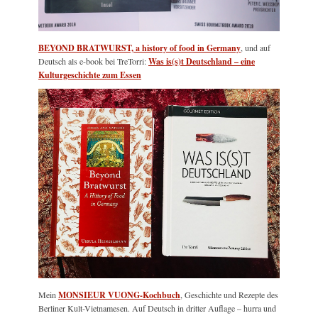
BEYOND BRATWURST, a history of food in Germany
, und auf
Deutsch als e-book bei TreTorri:
Was is(s)t Deutschland – eine
Kulturgeschichte zum Essen
Mein
MONSIEUR VUONG-Kochbuch
, Geschichte und Rezepte des
Berliner Kult-Vietnamesen. Auf Deutsch in dritter Auflage – hurra und