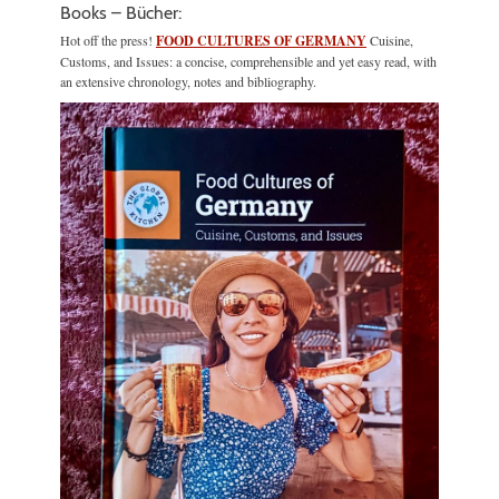
Books – Bücher:
Hot off the press!
FOOD CULTURES OF GERMANY
Cuisine,
Customs, and Issues: a concise, comprehensible and yet easy read, with
an extensive chronology, notes and bibliography.