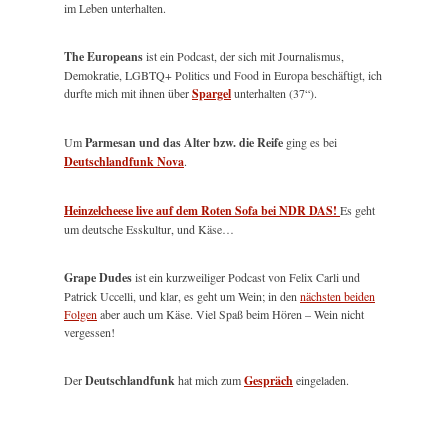
im Leben unterhalten.
The Europeans
ist ein Podcast, der sich mit Journalismus,
Demokratie, LGBTQ+ Politics und Food in Europa beschäftigt, ich
durfte mich mit ihnen über
Spargel
unterhalten (37“).
Um
Parmesan und das Alter bzw. die Reife
ging es bei
Deutschlandfunk Nova
.
Heinzelcheese live auf dem Roten Sofa bei NDR DAS!
Es geht
um deutsche Esskultur, und Käse…
Grape Dudes
ist ein kurzweiliger Podcast von Felix Carli und
Patrick Uccelli, und klar, es geht um Wein; in den
nächsten beiden
Folgen
aber auch um Käse. Viel Spaß beim Hören – Wein nicht
vergessen!
Der
Deutschlandfunk
hat mich zum
Gespräch
eingeladen.