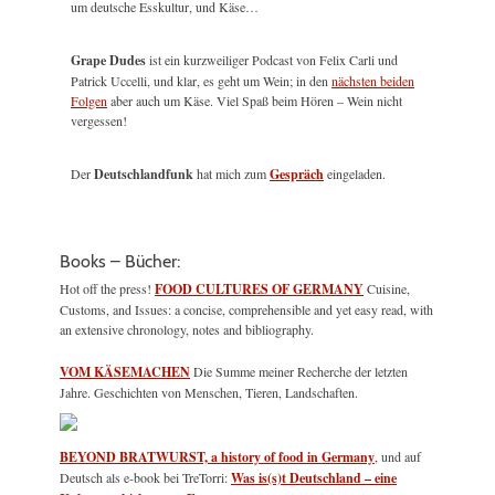
um deutsche Esskultur, und Käse…
Grape Dudes
ist ein kurzweiliger Podcast von Felix Carli und
Patrick Uccelli, und klar, es geht um Wein; in den
nächsten beiden
Folgen
aber auch um Käse. Viel Spaß beim Hören – Wein nicht
vergessen!
Der
Deutschlandfunk
hat mich zum
Gespräch
eingeladen.
Books – Bücher:
Hot off the press!
FOOD CULTURES OF GERMANY
Cuisine,
Customs, and Issues: a concise, comprehensible and yet easy read, with
an extensive chronology, notes and bibliography.
VOM KÄSEMACHEN
Die Summe meiner Recherche der letzten
Jahre. Geschichten von Menschen, Tieren, Landschaften.
BEYOND BRATWURST, a history of food in Germany
, und auf
Deutsch als e-book bei TreTorri:
Was is(s)t Deutschland – eine