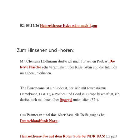
02.-05.12.26
Heinzelcheese-Exkursion nach Lyon
Zum Hinsehen und -hören:
Mit
Clemens Hoffmann
durfte ich mich für seinen Podcast
Die
letzte Flasche
sehr vergnüglich über Käse, Wein und die Intuition
im Leben unterhalten.
The Europeans
ist ein Podcast, der sich mit Journalismus,
Demokratie, LGBTQ+ Politics und Food in Europa beschäftigt, ich
durfte mich mit ihnen über
Spargel
unterhalten (37“).
Um
Parmesan und das Alter bzw. die Reife
ging es bei
Deutschlandfunk Nova
.
Heinzelcheese live auf dem Roten Sofa bei NDR DAS!
Es geht