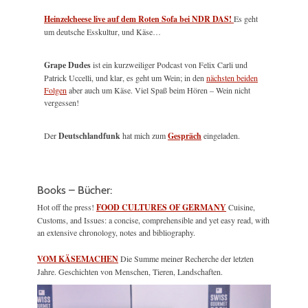
Heinzelcheese live auf dem Roten Sofa bei NDR DAS!
Es geht
um deutsche Esskultur, und Käse…
Grape Dudes
ist ein kurzweiliger Podcast von Felix Carli und
Patrick Uccelli, und klar, es geht um Wein; in den
nächsten beiden
Folgen
aber auch um Käse. Viel Spaß beim Hören – Wein nicht
vergessen!
Der
Deutschlandfunk
hat mich zum
Gespräch
eingeladen.
Books – Bücher:
Hot off the press!
FOOD CULTURES OF GERMANY
Cuisine,
Customs, and Issues: a concise, comprehensible and yet easy read, with
an extensive chronology, notes and bibliography.
VOM KÄSEMACHEN
Die Summe meiner Recherche der letzten
Jahre. Geschichten von Menschen, Tieren, Landschaften.