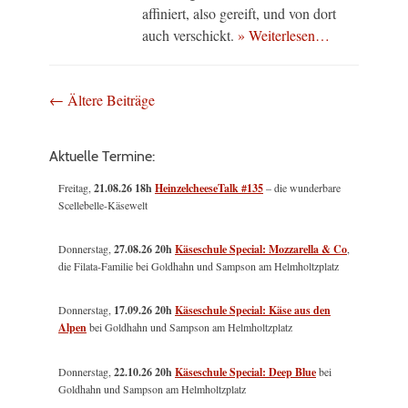
affiniert, also gereift, und von dort
auch verschickt.
» Weiterlesen…
Beitragsnavigation
←
Ältere Beiträge
Aktuelle Termine:
Freitag,
21.08.26 18h
HeinzelcheeseTalk #135
– die wunderbare
Scellebelle-Käsewelt
Donnerstag,
27.08.26 20h
Käseschule Special: Mozzarella & Co
,
die Filata-Familie bei Goldhahn und Sampson am Helmholtzplatz
Donnerstag,
17.09.26 20h
Käseschule Special: Käse aus den
Alpen
bei Goldhahn und Sampson am Helmholtzplatz
Donnerstag,
22.10.26 20h
Käseschule Special: Deep Blue
bei
Goldhahn und Sampson am Helmholtzplatz