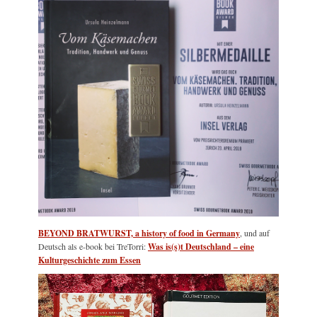
BEYOND BRATWURST, a history of food in Germany
, und auf
Deutsch als e-book bei TreTorri:
Was is(s)t Deutschland – eine
Kulturgeschichte zum Essen