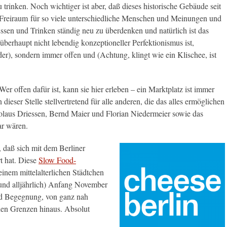
u trinken. Noch wichtiger ist aber, daß dieses historische Gebäude seit
l Freiraum für so viele unterschiedliche Menschen und Meinungen und
ssen und Trinken ständig neu zu überdenken und natürlich ist das
 überhaupt nicht lebendig konzeptioneller Perfektionismus ist,
der), sondern immer offen und (Achtung, klingt wie ein Klischee, ist
er offen dafür ist, kann sie hier erleben – ein Marktplatz ist immer
ser Stelle stellvertretend für alle anderen, die das alles ermöglichen
laus Driessen, Bernd Maier und Florian Niedermeier sowie das
ar wären.
, daß sich mit dem Berliner
t hat. Diese
Slow Food-
 einem mittelalterlichen Städtchen
(und alljährlich) Anfang November
nd Begegnung, von ganz nah
chen Grenzen hinaus. Absolut