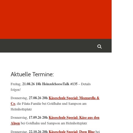
Suchen
nach:
Suchen
Aktuelle Termine:
Freitag,
21.08.26 18h HeinzelcheeseTalk #135
– Details
folgen!
Donnerstag,
27.08.26 20h
Käseschule Special: Mozzarella &
Co
, die Filata-Familie bei Goldhahn und Sampson am
Helmholtzplatz
Donnerstag,
17.09.26 20h
Käseschule Special: Käse aus den
Alpen
bei Goldhahn und Sampson am Helmholtzplatz
Donnerstag,
22.10.26 20h
Käseschule Special: Deep Blue
bei