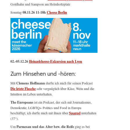
Goldhahn und Sampson am Helmholtzplatz
Sonntag
08.11.26
11-18h
Cheese Berlin
02.-05.12.26
Heinzelcheese-Exkursion nach Lyon
Zum Hinsehen und -hören:
Mit
Clemens Hoffmann
durfte ich mich für seinen Podcast
Die letzte Flasche
sehr vergnüglich über Käse, Wein und die
Intuition im Leben unterhalten.
The Europeans
ist ein Podcast, der sich mit Journalismus,
Demokratie, LGBTQ+ Politics und Food in Europa
beschäftigt, ich durfte mich mit ihnen über
Spargel
unterhalten
(37“).
Um
Parmesan und das Alter bzw. die Reife
ging es bei