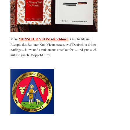
Mein
MONSIEUR VUONG-Kochbuch
, Geschichte und
Rezepte des Berliner Kult-Vietnamesen. Auf Deutsch in dritter
Auflage – hurra und Dank an alle Buchkäufer! – und jetzt auch
auf Englisch
. Doppel-Hurra.