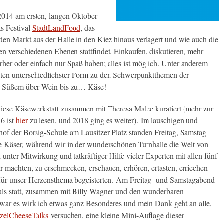
2014 am ersten, langen Oktober-
s Festival
StadtLandFood
, das
 den Markt aus der Halle in den Kiez hinaus verlagert und wie auch die
en verschiedenen Ebenen stattfindet. Einkaufen, diskutieren, mehr
orher oder einfach nur Spaß haben; alles ist möglich. Unter anderem
ätten unterschiedlichster Form zu den Schwerpunktthemen der
n Süßem über Wein bis zu… Käse!
diese Käsewerkstatt zusammen mit Theresa Malec kuratiert (mehr zur
6 ist
hier
zu lesen, und 2018 ging es weiter). Im lauschigen und
of der Borsig-Schule am Lausitzer Platz standen Freitag, Samstag
e Käser, während wir in der wunderschönen Turnhalle die Welt von
unter Mitwirkung und tatkräftiger Hilfe vieler Experten mit allen fünf
r machten, zu erschmecken, erschauen, erhören, ertasten, erriechen –
 für unser Herzensthema begeisterten. Am Freitag- und Samstagabend
als statt, zusammen mit Billy Wagner und den wunderbaren
war es wirklich etwas ganz Besonderes und mein Dank geht an alle,
zelCheeseTalks
versuchen, eine kleine Mini-Auflage dieser