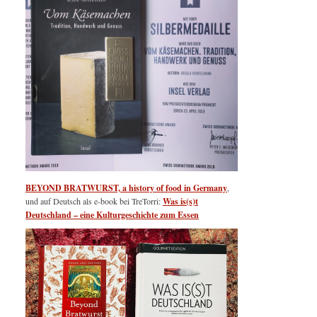
BEYOND BRATWURST, a history of food in Germany
,
und auf Deutsch als e-book bei TreTorri:
Was is(s)t
Deutschland – eine Kulturgeschichte zum Essen