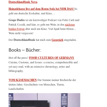
Deutschlandfunk Nova
.
Heinzelcheese live auf dem Roten Sofa bei NDR DAS!
Es
geht um deutsche Esskultur, und Käse…
Grape Dudes
ist ein kurzweiliger Podcast von Felix Carli und
Patrick Uccelli, und klar, es geht um Wein; in den
nächsten
beiden Folgen
aber auch um Käse. Viel Spaß beim Hören –
Wein nicht vergessen!
Der
Deutschlandfunk
hat mich zum
Gespräch
eingeladen.
Books – Bücher:
Hot off the press!
FOOD CULTURES OF GERMANY
Cuisine, Customs, and Issues: a concise, comprehensible and
yet easy read, with an extensive chronology, notes and
bibliography.
VOM KÄSEMACHEN
Die Summe meiner Recherche der
letzten Jahre. Geschichten von Menschen, Tieren,
Landschaften.