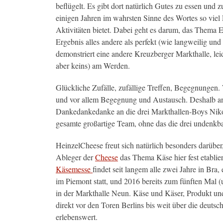
beflügelt. Es gibt dort natürlich Gutes zu essen und z
einigen Jahren im wahrsten Sinne des Wortes so vie
Aktivitäten bietet. Dabei geht es darum, das Thema E
Ergebnis alles andere als perfekt (wie langweilig und
demonstriert eine andere Kreuzberger Markthalle, lei
aber keins) am Werden.
Glückliche Zufälle, zufällige Treffen, Begegnungen. W
und vor allem Begegnung und Austausch. Deshalb an die
Dankedankedanke an die drei Markthallen-Boys Niko
gesamte großartige Team, ohne das die drei undenkb
HeinzelCheese freut sich natürlich besonders darüber
Ableger der
Cheese
das Thema Käse hier fest etablier
Käsemesse
findet seit langem alle zwei Jahre in Bra,
im Piemont statt, und 2016 bereits zum fünften Mal 
in der Markthalle Neun. Käse und Käser, Produkt u
direkt vor den Toren Berlins bis weit über die deuts
erlebenswert.