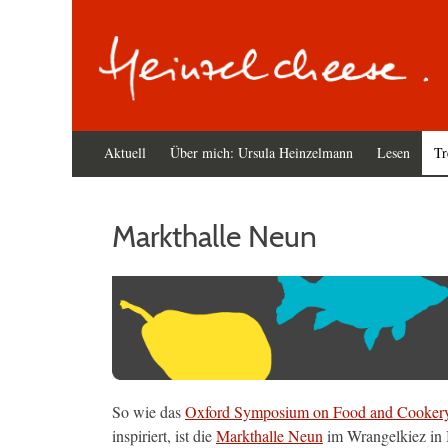
Primäres
Zum
Aktuell
Über mich: Ursula Heinzelmann
Lesen
Tr
Inhalt
Menü
springen
Markthalle Neun
So wie das
Oxford Symposium on Food and Cooker
inspiriert, ist die
Markthalle Neun
im Wrangelkiez in B