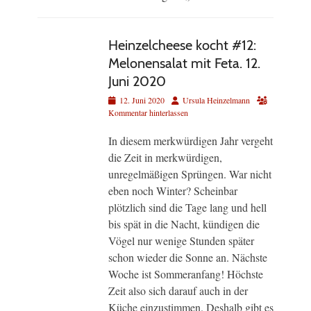
Heinzelcheese kocht #12:
Melonensalat mit Feta. 12.
Juni 2020
Veröffentlicht
Autor
12. Juni 2020
Ursula Heinzelmann
am
Kommentar hinterlassen
In diesem merkwürdigen Jahr vergeht
die Zeit in merkwürdigen,
unregelmäßigen Sprüngen. War nicht
eben noch Winter? Scheinbar
plötzlich sind die Tage lang und hell
bis spät in die Nacht, kündigen die
Vögel nur wenige Stunden später
schon wieder die Sonne an. Nächste
Woche ist Sommeranfang! Höchste
Zeit also sich darauf auch in der
Küche einzustimmen. Deshalb gibt es