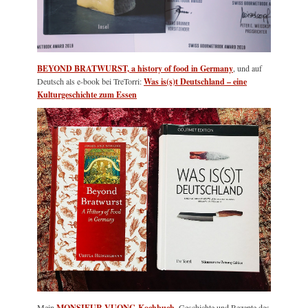
BEYOND BRATWURST, a history of food in Germany
, und auf
Deutsch als e-book bei TreTorri:
Was is(s)t Deutschland – eine
Kulturgeschichte zum Essen
Mein
MONSIEUR VUONG-Kochbuch
, Geschichte und Rezepte des