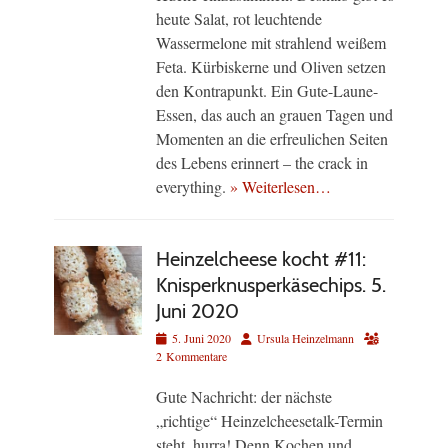
heute Salat, rot leuchtende
Wassermelone mit strahlend weißem
Feta. Kürbiskerne und Oliven setzen
den Kontrapunkt. Ein Gute-Laune-
Essen, das auch an grauen Tagen und
Momenten an die erfreulichen Seiten
des Lebens erinnert – the crack in
everything.
» Weiterlesen…
Heinzelcheese kocht #11:
Knisperknusperkäsechips. 5.
Juni 2020
Veröffentlicht
Autor
5. Juni 2020
Ursula Heinzelmann
am
2 Kommentare
Gute Nachricht: der nächste
„richtige“ Heinzelcheesetalk-Termin
steht, hurra! Denn Kochen und