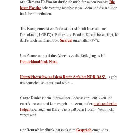
Mit
Clemens Hoffmann
durfte ich mich für seinen Podcast
Die
letzte Flasche
sehr vergnüglich über Käse, Wein und die Intuition
im Leben unterhalten.
The Europeans
ist ein Podcast, der sich mit Journalismus,
Demokratie, LGBTQ+ Politics und Food in Europa beschäftigt, ich
durfte mich mit ihnen über
Spargel
unterhalten (37“).
Um
Parmesan und das Alter bzw. die Reife
ging es bei
Deutschlandfunk Nova
.
Heinzelcheese live auf dem Roten Sofa bei NDR DAS!
Es geht
um deutsche Esskultur, und Käse…
Grape Dudes
ist ein kurzweiliger Podcast von Felix Carli und
Patrick Uccelli, und klar, es geht um Wein; in den
nächsten beiden
Folgen
aber auch um Käse. Viel Spaß beim Hören – Wein nicht
vergessen!
Der
Deutschlandfunk
hat mich zum
Gespräch
eingeladen.