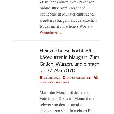
Zusteller es ausdrückte) Paket von
Sabine Jürss vom Ziegenhof
Scellebelle in Münster eintrudelte,
wurden es Ziegenkäsequarktaschen.
Ist das nicht ein schönes Wort?
»
Weiterlesen…
Heinzelcheese kocht #9:
Käsebutter in blaugrün. Zum
Grillen, Würzen, und einfach
so. 22. Mai 2020
Veröffentlicht
Autor
22. Mai 2020
Ursula Heinzelmann
am
Kommentar hinterlassen
Mai – der Monat mit den vielen
Feiertagen. Die ja im Moment eher
schwer von den „normalen“
abzugrenzen sind. In meinem Fall