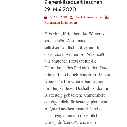
Ziegenkäsequarktaschen.
29. Mai 2020
Veröffentlicht
Autor
29. Mai 2020
Ursula Heinzelmann
am
Kommentar hinterlassen
Krise hin, Krise her: das Wetter ist
sooo schön! Also: raus,
selbstverständlich auf vernünftig
distanzierte Art und so. Was heißt:
wir brauchen Proviant für die
Fahrradtour, das Picknick, den Du-
bringst-Flasche-ich-was-zum-Beißen-
Apero-Treff in wunderbar grüner
Frühlingskulisse. Deshalb ist der im
Blätterteig gebackene Camembert,
der eigentlich für heute geplant war,
zu Quarktaschen mutiert. Und da
justameng dann ein („ziemlich
würzig duftendes“, wie mein