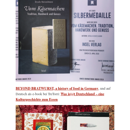
BEYOND BRATWURST, a history of food in Germany
, und auf
Deutsch als e-book bei TreTorri:
Was is(s)t Deutschland – eine
Kulturgeschichte zum Essen