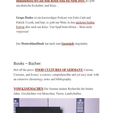
Heinzelcheese live auf dem Roten Sofa bei NDR DAS!
Es geht
um deutsche Esskultur, und Käse…
Grape Dudes
ist ein kurzweiliger Podcast von Felix Carli und
Patrick Uccelli, und klar, es geht um Wein; in den
nächsten beiden
Folgen
aber auch um Käse. Viel Spaß beim Hören – Wein nicht
vergessen!
Der
Deutschlandfunk
hat mich zum
Gespräch
eingeladen.
Books – Bücher:
Hot off the press!
FOOD CULTURES OF GERMANY
Cuisine,
Customs, and Issues: a concise, comprehensible and yet easy read, with
an extensive chronology, notes and bibliography.
VOM KÄSEMACHEN
Die Summe meiner Recherche der letzten
Jahre. Geschichten von Menschen, Tieren, Landschaften.