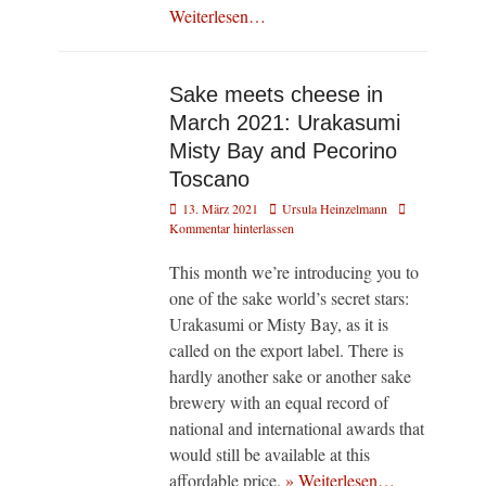
Weiterlesen…
Sake meets cheese in
March 2021: Urakasumi
Misty Bay and Pecorino
Toscano
Veröffentlicht
Autor
13. März 2021
Ursula Heinzelmann
am
Kommentar hinterlassen
This month we’re introducing you to
one of the sake world’s secret stars:
Urakasumi or Misty Bay, as it is
called on the export label. There is
hardly another sake or another sake
brewery with an equal record of
national and international awards that
would still be available at this
affordable price.
» Weiterlesen…