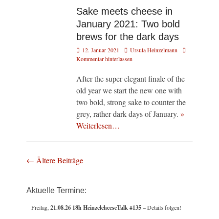
Sake meets cheese in
January 2021: Two bold
brews for the dark days
Veröffentlicht
Autor
12. Januar 2021
Ursula Heinzelmann
am
Kommentar hinterlassen
After the super elegant finale of the
old year we start the new one with
two bold, strong sake to counter the
grey, rather dark days of January.
»
Weiterlesen…
Beitragsnavigation
←
Ältere Beiträge
Aktuelle Termine:
Freitag,
21.08.26 18h HeinzelcheeseTalk #135
– Details folgen!