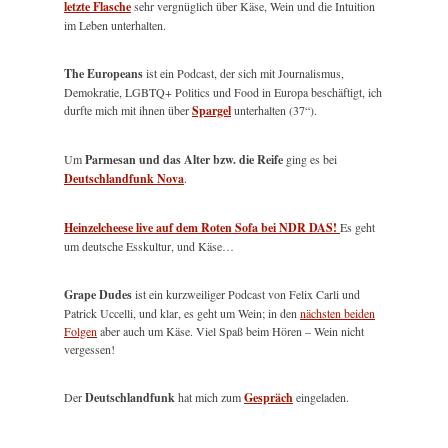
letzte Flasche
sehr vergnüglich über Käse, Wein und die Intuition
im Leben unterhalten.
The Europeans
ist ein Podcast, der sich mit Journalismus,
Demokratie, LGBTQ+ Politics und Food in Europa beschäftigt, ich
durfte mich mit ihnen über
Spargel
unterhalten (37“).
Um
Parmesan und das Alter bzw. die Reife
ging es bei
Deutschlandfunk Nova
.
Heinzelcheese live auf dem Roten Sofa bei NDR DAS!
Es geht
um deutsche Esskultur, und Käse…
Grape Dudes
ist ein kurzweiliger Podcast von Felix Carli und
Patrick Uccelli, und klar, es geht um Wein; in den
nächsten beiden
Folgen
aber auch um Käse. Viel Spaß beim Hören – Wein nicht
vergessen!
Der
Deutschlandfunk
hat mich zum
Gespräch
eingeladen.