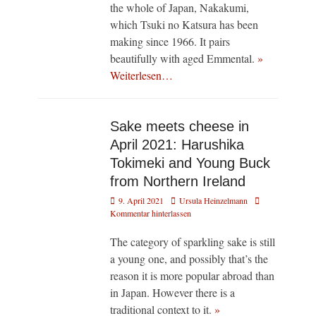
the whole of Japan, Nakakumi,
which Tsuki no Katsura has been
making since 1966. It pairs
beautifully with aged Emmental.
»
Weiterlesen…
Sake meets cheese in
April 2021: Harushika
Tokimeki and Young Buck
from Northern Ireland
Veröffentlicht
Autor
9. April 2021
Ursula Heinzelmann
am
Kommentar hinterlassen
The category of sparkling sake is still
a young one, and possibly that’s the
reason it is more popular abroad than
in Japan. However there is a
traditional context to it.
»