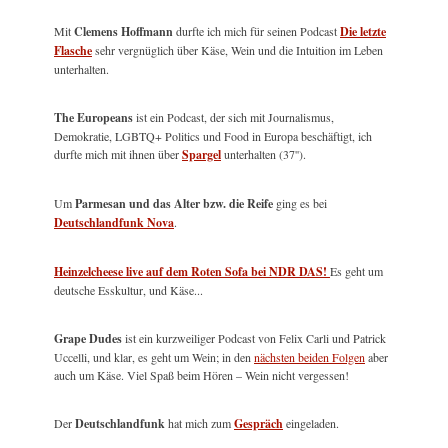
Mit
Clemens Hoffmann
durfte ich mich für seinen Podcast
Die letzte
Flasche
sehr vergnüglich über Käse, Wein und die Intuition im Leben
unterhalten.
The Europeans
ist ein Podcast, der sich mit Journalismus,
Demokratie, LGBTQ+ Politics und Food in Europa beschäftigt, ich
durfte mich mit ihnen über
Spargel
unterhalten (37'').
Um
Parmesan und das Alter bzw. die Reife
ging es bei
Deutschlandfunk Nova
.
Heinzelcheese live auf dem Roten Sofa bei NDR DAS!
Es geht um
deutsche Esskultur, und Käse...
Grape Dudes
ist ein kurzweiliger Podcast von Felix Carli und Patrick
Uccelli, und klar, es geht um Wein; in den
nächsten beiden Folgen
aber
auch um Käse. Viel Spaß beim Hören – Wein nicht vergessen!
Der
Deutschlandfunk
hat mich zum
Gespräch
eingeladen.