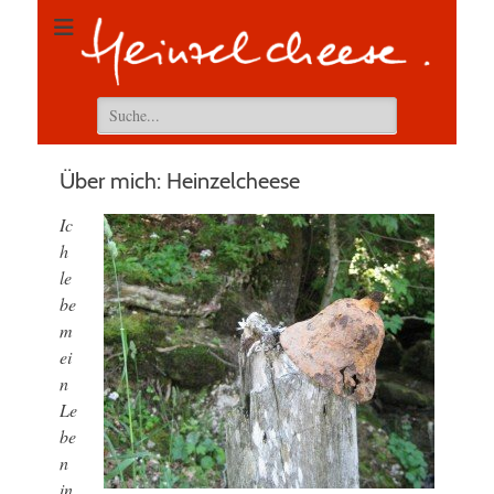
Suchen
nach:
Über mich: Heinzelcheese
Ic
h
le
be
m
ei
n
Le
be
n
in