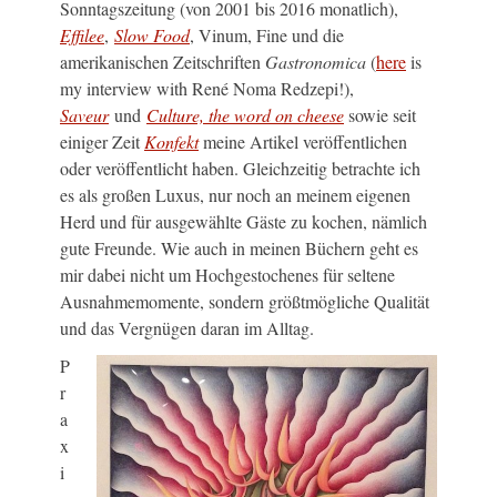
Sonntagszeitung (von 2001 bis 2016 monatlich),
Effilee
,
Slow Food
, Vinum, Fine und die
amerikanischen Zeitschriften
Gastronomica
(
here
is
my interview with René Noma Redzepi!),
Saveur
und
Culture, the word on cheese
sowie seit
einiger Zeit
Konfekt
meine Artikel veröffentlichen
oder veröffentlicht haben. Gleichzeitig betrachte ich
es als großen Luxus, nur noch an meinem eigenen
Herd und für ausgewählte Gäste zu kochen, nämlich
gute Freunde. Wie auch in meinen Büchern geht es
mir dabei nicht um Hochgestochenes für seltene
Ausnahmemomente, sondern größtmögliche Qualität
und das Vergnügen daran im Alltag.
P
r
a
x
i