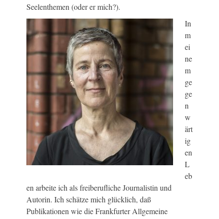
Seelenthemen (oder er mich?).
In
m
ei
ne
m
ge
ge
n
w
ärt
ig
en
L
eb
en arbeite ich als freiberufliche Journalistin und
Autorin. Ich schätze mich glücklich, daß
Publikationen wie die Frankfurter Allgemeine