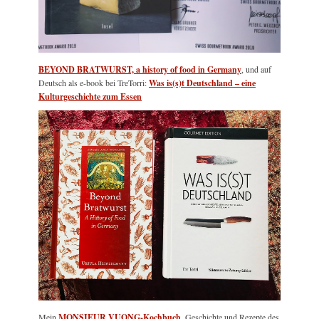
BEYOND BRATWURST, a history of food in Germany
, und auf
Deutsch als e-book bei TreTorri:
Was is(s)t Deutschland – eine
Kulturgeschichte zum Essen
Mein
MONSIEUR VUONG-Kochbuch
, Geschichte und Rezepte des