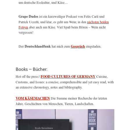
um deutsche Esskultur, und Käse…
Grape Dudes
ist ein kurzweiliger Podcast von Felix Carli und
Patrick Uccelli, und klar, es geht um Wein; in den
nächsten beiden
Folgen
aber auch um Käse. Viel Spaß beim Hören – Wein nicht
vergessen!
Der
Deutschlandfunk
hat mich zum
Gespräch
eingeladen.
Books – Bücher:
Hot off the press!
FOOD CULTURES OF GERMANY
Cuisine,
Customs, and Issues: a concise, comprehensible and yet easy read, with
an extensive chronology, notes and bibliography.
VOM KÄSEMACHEN
Die Summe meiner Recherche der letzten
Jahre. Geschichten von Menschen, Tieren, Landschaften.