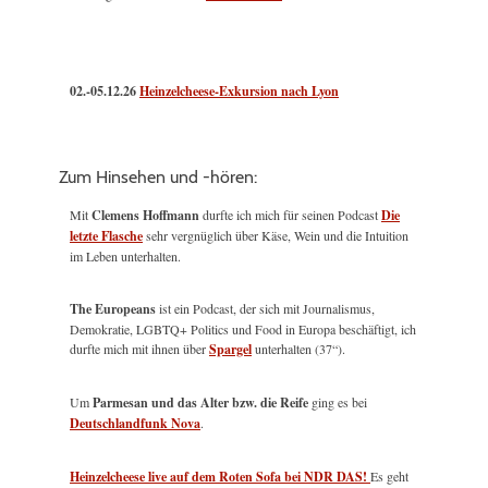
02.-05.12.26
Heinzelcheese-Exkursion nach Lyon
Zum Hinsehen und -hören:
Mit
Clemens Hoffmann
durfte ich mich für seinen Podcast
Die
letzte Flasche
sehr vergnüglich über Käse, Wein und die Intuition
im Leben unterhalten.
The Europeans
ist ein Podcast, der sich mit Journalismus,
Demokratie, LGBTQ+ Politics und Food in Europa beschäftigt, ich
durfte mich mit ihnen über
Spargel
unterhalten (37“).
Um
Parmesan und das Alter bzw. die Reife
ging es bei
Deutschlandfunk Nova
.
Heinzelcheese live auf dem Roten Sofa bei NDR DAS!
Es geht