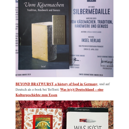
BEYOND BRATWURST, a history of food in Germany
, und auf
Deutsch als e-book bei TreTorri:
Was is(s)t Deutschland – eine
Kulturgeschichte zum Essen