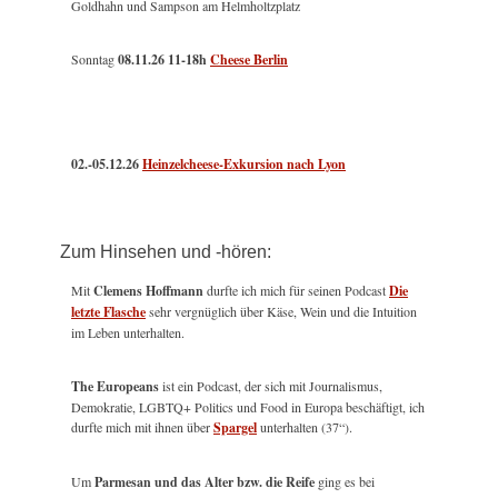
Goldhahn und Sampson am Helmholtzplatz
Sonntag
08.11.26
11-18h
Cheese Berlin
02.-05.12.26
Heinzelcheese-Exkursion nach Lyon
Zum Hinsehen und -hören:
Mit
Clemens Hoffmann
durfte ich mich für seinen Podcast
Die
letzte Flasche
sehr vergnüglich über Käse, Wein und die Intuition
im Leben unterhalten.
The Europeans
ist ein Podcast, der sich mit Journalismus,
Demokratie, LGBTQ+ Politics und Food in Europa beschäftigt, ich
durfte mich mit ihnen über
Spargel
unterhalten (37“).
Um
Parmesan und das Alter bzw. die Reife
ging es bei