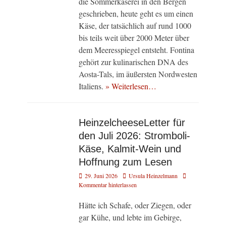
die Sommerkäserei in den Bergen
geschrieben, heute geht es um einen
Käse, der tatsächlich auf rund 1000
bis teils weit über 2000 Meter über
dem Meeresspiegel entsteht. Fontina
gehört zur kulinarischen DNA des
Aosta-Tals, im äußersten Nordwesten
Italiens.
» Weiterlesen…
HeinzelcheeseLetter für
den Juli 2026: Stromboli-
Käse, Kalmit-Wein und
Hoffnung zum Lesen
Veröffentlicht
Autor
29. Juni 2026
Ursula Heinzelmann
am
Kommentar hinterlassen
Hätte ich Schafe, oder Ziegen, oder
gar Kühe, und lebte im Gebirge,