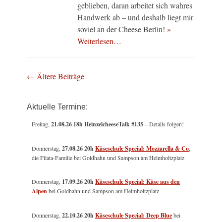
geblieben, daran arbeitet sich wahres
Handwerk ab – und deshalb liegt mir
soviel an der Cheese Berlin!
»
Weiterlesen…
Beitragsnavigation
←
Ältere Beiträge
Aktuelle Termine:
Freitag,
21.08.26 18h HeinzelcheeseTalk #135
– Details folgen!
Donnerstag,
27.08.26 20h
Käseschule Special: Mozzarella & Co
,
die Filata-Familie bei Goldhahn und Sampson am Helmholtzplatz
Donnerstag,
17.09.26 20h
Käseschule Special: Käse aus den
Alpen
bei Goldhahn und Sampson am Helmholtzplatz
Donnerstag,
22.10.26 20h
Käseschule Special: Deep Blue
bei