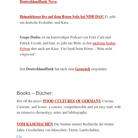
Deutschlandfunk Nova
.
Heinzelcheese live auf dem Roten Sofa bei NDR DAS!
Es geht
um deutsche Esskultur, und Käse…
Grape Dudes
ist ein kurzweiliger Podcast von Felix Carli und
Patrick Uccelli, und klar, es geht um Wein; in den
nächsten beiden
Folgen
aber auch um Käse. Viel Spaß beim Hören – Wein nicht
vergessen!
Der
Deutschlandfunk
hat mich zum
Gespräch
eingeladen.
Books – Bücher:
Hot off the press!
FOOD CULTURES OF GERMANY
Cuisine,
Customs, and Issues: a concise, comprehensible and yet easy read, with
an extensive chronology, notes and bibliography.
VOM KÄSEMACHEN
Die Summe meiner Recherche der letzten
Jahre. Geschichten von Menschen, Tieren, Landschaften.