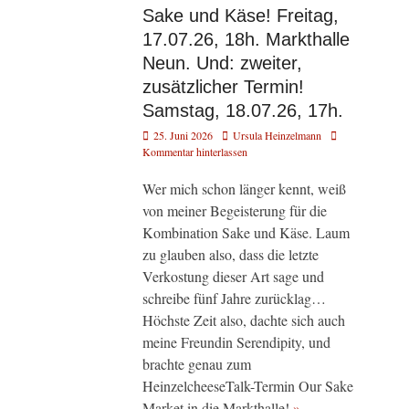
Sake und Käse! Freitag,
17.07.26, 18h. Markthalle
Neun. Und: zweiter,
zusätzlicher Termin!
Samstag, 18.07.26, 17h.
Veröffentlicht
Autor
25. Juni 2026
Ursula Heinzelmann
am
Kommentar hinterlassen
Wer mich schon länger kennt, weiß
von meiner Begeisterung für die
Kombination Sake und Käse. Laum
zu glauben also, dass die letzte
Verkostung dieser Art sage und
schreibe fünf Jahre zurücklag…
Höchste Zeit also, dachte sich auch
meine Freundin Serendipity, und
brachte genau zum
HeinzelcheeseTalk-Termin Our Sake
Market in die Markthalle!
»