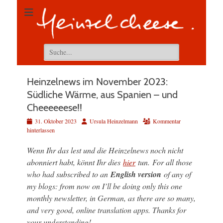
Suchen
nach:
Heinzelnews im November 2023:
Südliche Wärme, aus Spanien – und
Cheeeeeese!!
Veröffentlicht
Autor
31. Oktober 2023
Ursula Heinzelmann
Kommentar
am
hinterlassen
Wenn Ihr das lest und die Heinzelnews noch nicht
abonniert habt, könnt Ihr dies
hier
tun.
For all those
who had subscribed to an
English version
of any of
my blogs: from now on I’ll be doing only this one
monthly newsletter, in German, as there are so many,
and very good, online translation apps. Thanks for
your understanding!