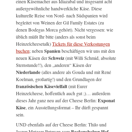
einen Käsemacher aus Idiazabal und insgesamt acht
außergewöhnliche handwerkliche Käse. Diese
kulturelle Reise von Nord- nach Südspanien wird
begleitet von Weinen der Gil Family Estates (zu
denen Bodegas Morca gehört). Nicht vergessen: wie
üblich müßt Ihr bitte (anders als sonst beim
Heinzelcheesetalk)
Tickets für diese Verkostungen
Spanien
buchen
; neben
beschäftigen wir uns mit den
Schweiz
neuen Käsen der
(mit Willi Schmid, absolute
Sternstunde!!), den „anderen“ Käsen der
Niederlande
(alles andere als Gouda und mit René
Koelman, großartig!) und den Grundlagen der
französischen Käsevielfalt
(mit Eurer
Heinzelcheese, hoffentlich auch gut ;)… außerdem
Exponat
dieses Jahr ganz neu auf der Cheese Berlin:
Käse
, ein Ausstellungsformat – Ihr dürft gespannt
sein.
UND ebenfalls auf der Cheese Berlin: Thilo und
Backensholzer Hof
Jasper Metzger-Petersen vom