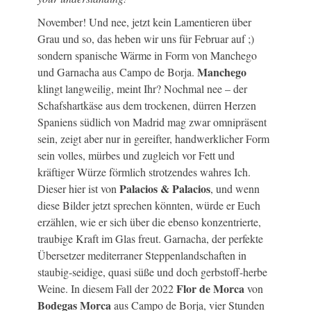
November! Und nee, jetzt kein Lamentieren über
Grau und so, das heben wir uns für Februar auf ;)
sondern spanische Wärme in Form von Manchego
Manchego
und Garnacha aus Campo de Borja.
klingt langweilig, meint Ihr? Nochmal nee – der
Schafshartkäse aus dem trockenen, dürren Herzen
Spaniens südlich von Madrid mag zwar omnipräsent
sein, zeigt aber nur in gereifter, handwerklicher Form
sein volles, mürbes und zugleich vor Fett und
kräftiger Würze förmlich strotzendes wahres Ich.
Palacios & Palacios
Dieser hier ist von
, und wenn
diese Bilder jetzt sprechen könnten, würde er Euch
erzählen, wie er sich über die ebenso konzentrierte,
traubige Kraft im Glas freut. Garnacha, der perfekte
Übersetzer mediterraner Steppenlandschaften in
staubig-seidige, quasi süße und doch gerbstoff-herbe
Flor de Morca
Weine. In diesem Fall der 2022
von
Bodegas Morca
aus Campo de Borja, vier Stunden