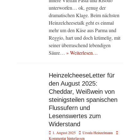
innere Vielfalt Pasta und Risotto
unterworfen… ok, genug der
dramatischen Klage. Beim nächsten
Heinzelcheesetalk geht es einmal
mehr um den Käse aus Parma und
Reggio, hart und doch krümelig, mit
seiner überraschend lebendigen
Säure…
» Weiterlesen…
HeinzelcheeseLetter für
den August 2025:
Cheddar, Weißwein von
steinigsteilen spanischen
Flussufern und
Lesenswertes zum
Widerstand
Veröffentlicht
Autor
1. August 2025
Ursula Heinzelmann
am
Kommentar hinterlassen