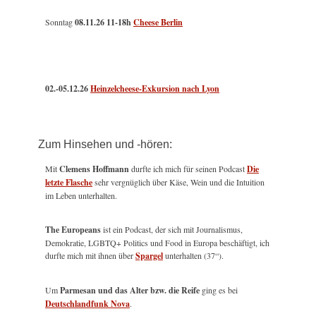
Sonntag
08.11.26
11-18h
Cheese Berlin
02.-05.12.26
Heinzelcheese-Exkursion nach Lyon
Zum Hinsehen und -hören:
Mit
Clemens Hoffmann
durfte ich mich für seinen Podcast
Die
letzte Flasche
sehr vergnüglich über Käse, Wein und die Intuition
im Leben unterhalten.
The Europeans
ist ein Podcast, der sich mit Journalismus,
Demokratie, LGBTQ+ Politics und Food in Europa beschäftigt, ich
durfte mich mit ihnen über
Spargel
unterhalten (37“).
Um
Parmesan und das Alter bzw. die Reife
ging es bei
Deutschlandfunk Nova
.