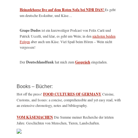
Heinzelcheese live auf dem Roten Sofa bei NDR DAS!
Es geht
um deutsche Esskultur, und Käse…
Grape Dudes
ist ein kurzweiliger Podcast von Felix Carli und
Patrick Uccelli, und klar, es geht um Wein; in den
nächsten beiden
Folgen
aber auch um Käse. Viel Spaß beim Hören – Wein nicht
vergessen!
Der
Deutschlandfunk
hat mich zum
Gespräch
eingeladen.
Books – Bücher:
Hot off the press!
FOOD CULTURES OF GERMANY
Cuisine,
Customs, and Issues: a concise, comprehensible and yet easy read, with
an extensive chronology, notes and bibliography.
VOM KÄSEMACHEN
Die Summe meiner Recherche der letzten
Jahre. Geschichten von Menschen, Tieren, Landschaften.