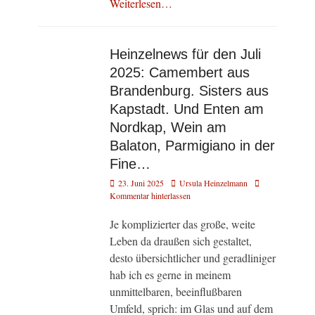
Weiterlesen…
Heinzelnews für den Juli
2025: Camembert aus
Brandenburg. Sisters aus
Kapstadt. Und Enten am
Nordkap, Wein am
Balaton, Parmigiano in der
Fine…
Veröffentlicht
Autor
23. Juni 2025
Ursula Heinzelmann
am
Kommentar hinterlassen
Je komplizierter das große, weite
Leben da draußen sich gestaltet,
desto übersichtlicher und geradliniger
hab ich es gerne in meinem
unmittelbaren, beeinflußbaren
Umfeld, sprich: im Glas und auf dem