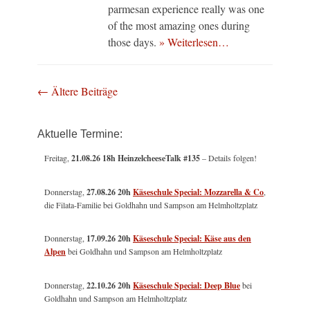
parmesan experience really was one
of the most amazing ones during
those days.
» Weiterlesen…
Beitragsnavigation
←
Ältere Beiträge
Aktuelle Termine:
Freitag,
21.08.26 18h HeinzelcheeseTalk #135
– Details folgen!
Donnerstag,
27.08.26 20h
Käseschule Special: Mozzarella & Co
,
die Filata-Familie bei Goldhahn und Sampson am Helmholtzplatz
Donnerstag,
17.09.26 20h
Käseschule Special: Käse aus den
Alpen
bei Goldhahn und Sampson am Helmholtzplatz
Donnerstag,
22.10.26 20h
Käseschule Special: Deep Blue
bei
Goldhahn und Sampson am Helmholtzplatz