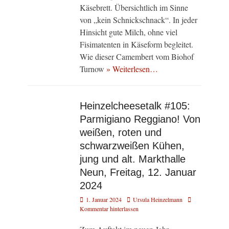
Käsebrett. Übersichtlich im Sinne
von „kein Schnickschnack“. In jeder
Hinsicht gute Milch, ohne viel
Fisimatenten in Käseform begleitet.
Wie dieser Camembert vom Biohof
Turnow
» Weiterlesen…
Heinzelcheesetalk #105:
Parmigiano Reggiano! Von
weißen, roten und
schwarzweißen Kühen,
jung und alt. Markthalle
Neun, Freitag, 12. Januar
2024
Veröffentlicht
Autor
1. Januar 2024
Ursula Heinzelmann
am
Kommentar hinterlassen