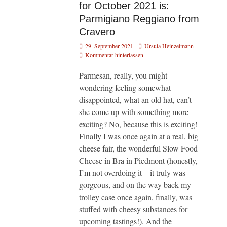
for October 2021 is:
Parmigiano Reggiano from
Cravero
Veröffentlicht
Autor
29. September 2021
Ursula Heinzelmann
am
Kommentar hinterlassen
Parmesan, really, you might
wondering feeling somewhat
disappointed, what an old hat, can’t
she come up with something more
exciting? No, because this is exciting!
Finally I was once again at a real, big
cheese fair, the wonderful Slow Food
Cheese in Bra in Piedmont (honestly,
I’m not overdoing it – it truly was
gorgeous, and on the way back my
trolley case once again, finally, was
stuffed with cheesy substances for
upcoming tastings!). And the