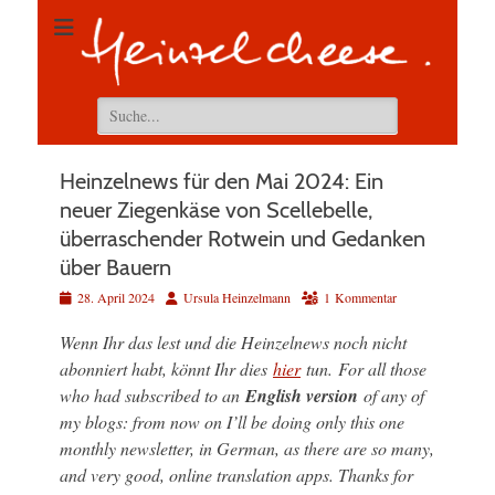
Suchen
nach:
Heinzelnews für den Mai 2024: Ein
neuer Ziegenkäse von Scellebelle,
überraschender Rotwein und Gedanken
über Bauern
Veröffentlicht
Autor
28. April 2024
Ursula Heinzelmann
1 Kommentar
am
Wenn Ihr das lest und die Heinzelnews noch nicht
abonniert habt, könnt Ihr dies
hier
tun.
For all those
who had subscribed to an
English version
of any of
my blogs: from now on I’ll be doing only this one
monthly newsletter, in German, as there are so many,
and very good, online translation apps. Thanks for