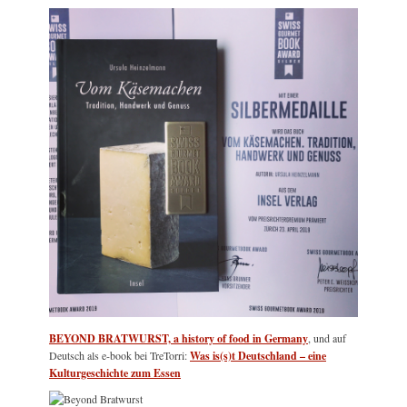
BEYOND BRATWURST, a history of food in Germany
, und auf
Deutsch als e-book bei TreTorri:
Was is(s)t Deutschland – eine
Kulturgeschichte zum Essen