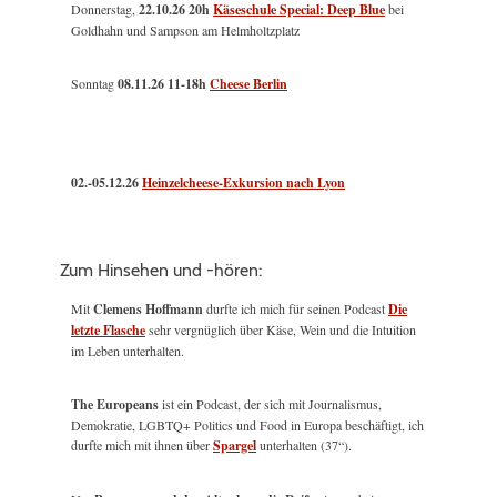
Donnerstag,
22.10.26 20h
Käseschule Special: Deep Blue
bei
Goldhahn und Sampson am Helmholtzplatz
Sonntag
08.11.26
11-18h
Cheese Berlin
02.-05.12.26
Heinzelcheese-Exkursion nach Lyon
Zum Hinsehen und -hören:
Mit
Clemens Hoffmann
durfte ich mich für seinen Podcast
Die
letzte Flasche
sehr vergnüglich über Käse, Wein und die Intuition
im Leben unterhalten.
The Europeans
ist ein Podcast, der sich mit Journalismus,
Demokratie, LGBTQ+ Politics und Food in Europa beschäftigt, ich
durfte mich mit ihnen über
Spargel
unterhalten (37“).