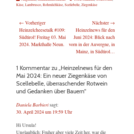
Käse
,
Lambrusco
,
Rohmilchkäse
,
Scellebelle
,
Ziegenkäse
Beitragsnavigation
← Vorheriger
Nächster →
Vorheriger
Nächster
Heinzelcheesetalk #109:
Heinzelnews für den
Beitrag:
Beitrag:
Südtirol! Freitag 03. Mai
Juni 2024: Blick nach
2024. Markthalle Neun.
vorn in der Auvergne, in
Mainz, in Südtirol…
1 Kommentar zu „Heinzelnews für den
Mai 2024: Ein neuer Ziegenkäse von
Scellebelle, überraschender Rotwein
und Gedanken über Bauern“
Daniela Barbieri
sagt:
30. April 2024 um 19:59 Uhr
Hi Ursula!
Unglaublich: Fruher aber viele Zeit her, war die