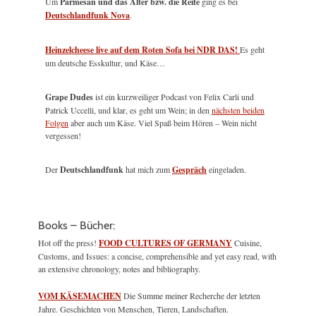
Um
Parmesan und das Alter bzw. die Reife
ging es bei
Deutschlandfunk Nova
.
Heinzelcheese live auf dem Roten Sofa bei NDR DAS!
Es geht
um deutsche Esskultur, und Käse…
Grape Dudes
ist ein kurzweiliger Podcast von Felix Carli und
Patrick Uccelli, und klar, es geht um Wein; in den
nächsten beiden
Folgen
aber auch um Käse. Viel Spaß beim Hören – Wein nicht
vergessen!
Der
Deutschlandfunk
hat mich zum
Gespräch
eingeladen.
Books – Bücher:
Hot off the press!
FOOD CULTURES OF GERMANY
Cuisine,
Customs, and Issues: a concise, comprehensible and yet easy read, with
an extensive chronology, notes and bibliography.
VOM KÄSEMACHEN
Die Summe meiner Recherche der letzten
Jahre. Geschichten von Menschen, Tieren, Landschaften.