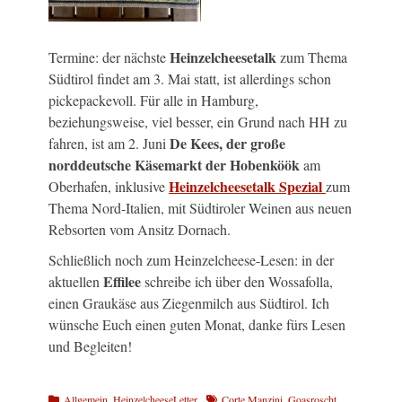
Heinzelcheesetalk
Termine: der nächste
zum Thema
Südtirol findet am 3. Mai statt, ist allerdings schon
pickepackevoll. Für alle in Hamburg,
beziehungsweise, viel besser, ein Grund nach HH zu
De Kees, der große
fahren, ist am 2. Juni
norddeutsche Käsemarkt der Hobenköök
am
Heinzelcheesetalk Spezial
Oberhafen, inklusive
zum
Thema Nord-Italien, mit Südtiroler Weinen aus neuen
Rebsorten vom Ansitz Dornach.
Schließlich noch zum Heinzelcheese-Lesen: in der
Effilee
aktuellen
schreibe ich über den Wossafolla,
einen Graukäse aus Ziegenmilch aus Südtirol. Ich
wünsche Euch einen guten Monat, danke fürs Lesen
und Begleiten!
Kategorien
Schlagworte
Allgemein
,
HeinzelcheeseLetter
Corte Manzini
,
Goasroscht
,