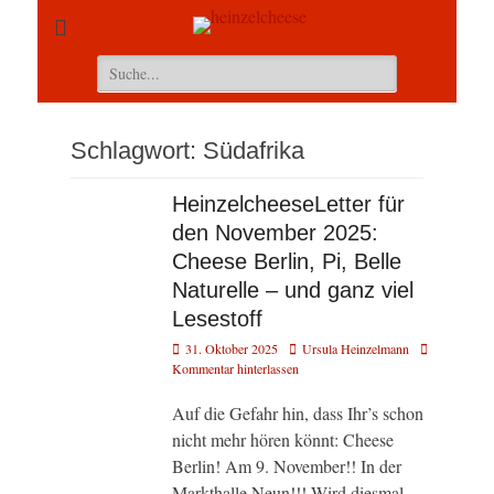
Suchen
nach:
Schlagwort:
Südafrika
HeinzelcheeseLetter für
den November 2025:
Cheese Berlin, Pi, Belle
Naturelle – und ganz viel
Lesestoff
Veröffentlicht
Autor
31. Oktober 2025
Ursula Heinzelmann
am
Kommentar hinterlassen
Auf die Gefahr hin, dass Ihr’s schon
nicht mehr hören könnt: Cheese
Berlin! Am 9. November!! In der
Markthalle Neun!!! Wird diesmal