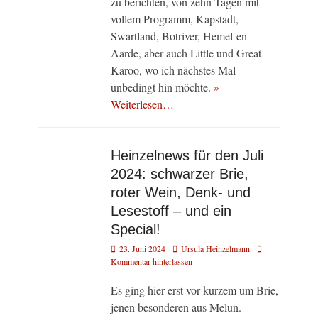
zu berichten, von zehn Tagen mit
vollem Programm, Kapstadt,
Swartland, Botriver, Hemel-en-
Aarde, aber auch Little und Great
Karoo, wo ich nächstes Mal
unbedingt hin möchte.
»
Weiterlesen…
Heinzelnews für den Juli
2024: schwarzer Brie,
roter Wein, Denk- und
Lesestoff – und ein
Special!
Veröffentlicht
Autor
23. Juni 2024
Ursula Heinzelmann
am
Kommentar hinterlassen
Es ging hier erst vor kurzem um Brie,
jenen besonderen aus Melun.