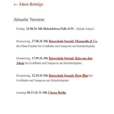
Beitragsnavigation
←
Ältere Beiträge
Aktuelle Termine:
Freitag,
21.08.26 18h HeinzelcheeseTalk #135
– Details folgen!
Donnerstag,
27.08.26 20h
Käseschule Special: Mozzarella & Co
,
die Filata-Familie bei Goldhahn und Sampson am Helmholtzplatz
Donnerstag,
17.09.26 20h
Käseschule Special: Käse aus den
Alpen
bei Goldhahn und Sampson am Helmholtzplatz
Donnerstag,
22.10.26 20h
Käseschule Special: Deep Blue
bei
Goldhahn und Sampson am Helmholtzplatz
Sonntag
08.11.26
11-18h
Cheese Berlin