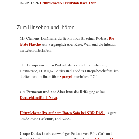
02.-05.12.26
Heinzelcheese-Exkursion nach Lyon
Zum Hinsehen und -hören:
Mit
Clemens Hoffmann
durfte ich mich für seinen Podcast
Die
letzte Flasche
sehr vergnüglich über Käse, Wein und die Intuition
im Leben unterhalten.
The Europeans
ist ein Podcast, der sich mit Journalismus,
Demokratie, LGBTQ+ Politics und Food in Europa beschäftigt, ich
durfte mich mit ihnen über
Spargel
unterhalten (37“).
Um
Parmesan und das Alter bzw. die Reife
ging es bei
Deutschlandfunk Nova
.
Heinzelcheese live auf dem Roten Sofa bei NDR DAS!
Es geht
um deutsche Esskultur, und Käse…
Grape Dudes
ist ein kurzweiliger Podcast von Felix Carli und