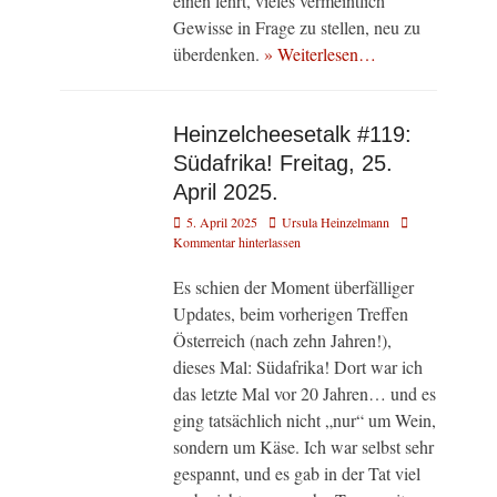
einen lehrt, vieles vermeintlich
Gewisse in Frage zu stellen, neu zu
überdenken.
» Weiterlesen…
Heinzelcheesetalk #119:
Südafrika! Freitag, 25.
April 2025.
Veröffentlicht
Autor
5. April 2025
Ursula Heinzelmann
am
Kommentar hinterlassen
Es schien der Moment überfälliger
Updates, beim vorherigen Treffen
Österreich (nach zehn Jahren!),
dieses Mal: Südafrika! Dort war ich
das letzte Mal vor 20 Jahren… und es
ging tatsächlich nicht „nur“ um Wein,
sondern um Käse. Ich war selbst sehr
gespannt, und es gab in der Tat viel