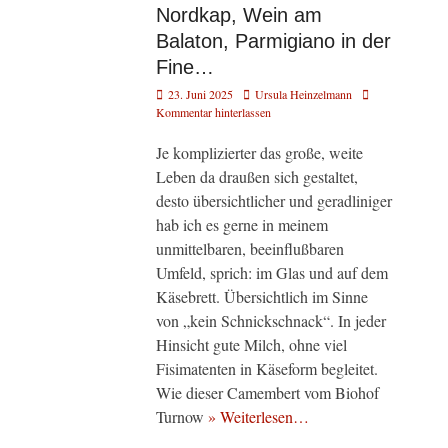
Nordkap, Wein am
Balaton, Parmigiano in der
Fine…
Veröffentlicht
Autor
23. Juni 2025
Ursula Heinzelmann
am
Kommentar hinterlassen
Je komplizierter das große, weite
Leben da draußen sich gestaltet,
desto übersichtlicher und geradliniger
hab ich es gerne in meinem
unmittelbaren, beeinflußbaren
Umfeld, sprich: im Glas und auf dem
Käsebrett. Übersichtlich im Sinne
von „kein Schnickschnack“. In jeder
Hinsicht gute Milch, ohne viel
Fisimatenten in Käseform begleitet.
Wie dieser Camembert vom Biohof
Turnow
» Weiterlesen…