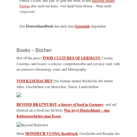
Patrick Uccelli, und klar, es geht um Wein; in den
nächsten beiden
Folgen
aber auch um Käse. Viel Spaß beim Hören – Wein nicht
vergessen!
Der
Deutschlandfunk
hat mich zum
Gespräch
eingeladen.
Books – Bücher:
Hot off the press!
FOOD CULTURES OF GERMANY
Cuisine,
Customs, and Issues: a concise, comprehensible and yet easy read, with
an extensive chronology, notes and bibliography.
VOM KÄSEMACHEN
Die Summe meiner Recherche der letzten
Jahre. Geschichten von Menschen, Tieren, Landschaften.
BEYOND BRATWURST, a history of food in Germany
, und auf
Deutsch als e-book bei TreTorri:
Was is(s)t Deutschland – eine
Kulturgeschichte zum Essen
Mein
MONSIEUR VUONG-Kochbuch
, Geschichte und Rezepte des