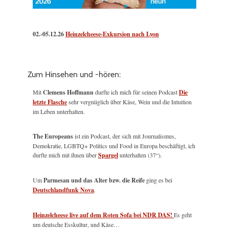
02.-05.12.26
Heinzelcheese-Exkursion nach Lyon
Zum Hinsehen und -hören:
Mit
Clemens Hoffmann
durfte ich mich für seinen Podcast
Die
letzte Flasche
sehr vergnüglich über Käse, Wein und die Intuition
im Leben unterhalten.
The Europeans
ist ein Podcast, der sich mit Journalismus,
Demokratie, LGBTQ+ Politics und Food in Europa beschäftigt, ich
durfte mich mit ihnen über
Spargel
unterhalten (37“).
Um
Parmesan und das Alter bzw. die Reife
ging es bei
Deutschlandfunk Nova
.
Heinzelcheese live auf dem Roten Sofa bei NDR DAS!
Es geht
um deutsche Esskultur, und Käse…