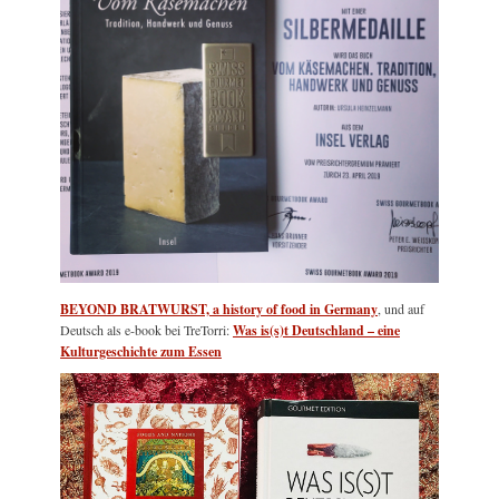
BEYOND BRATWURST, a history of food in Germany
, und auf
Deutsch als e-book bei TreTorri:
Was is(s)t Deutschland – eine
Kulturgeschichte zum Essen