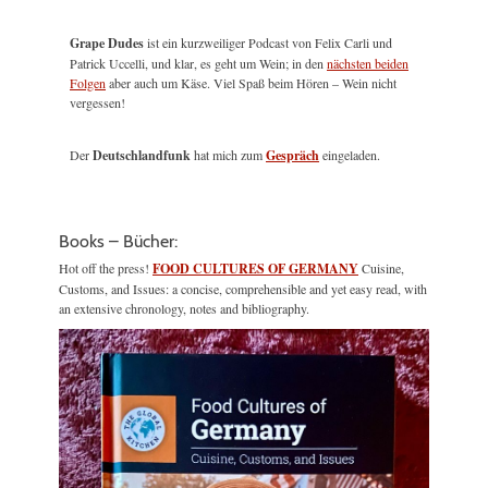
Grape Dudes
ist ein kurzweiliger Podcast von Felix Carli und
Patrick Uccelli, und klar, es geht um Wein; in den
nächsten beiden
Folgen
aber auch um Käse. Viel Spaß beim Hören – Wein nicht
vergessen!
Der
Deutschlandfunk
hat mich zum
Gespräch
eingeladen.
Books – Bücher:
Hot off the press!
FOOD CULTURES OF GERMANY
Cuisine,
Customs, and Issues: a concise, comprehensible and yet easy read, with
an extensive chronology, notes and bibliography.