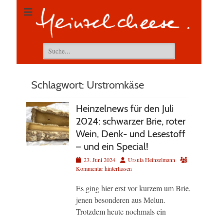
Suchen
nach:
Schlagwort:
Urstromkäse
Heinzelnews für den Juli
2024: schwarzer Brie, roter
Wein, Denk- und Lesestoff
– und ein Special!
Veröffentlicht
Autor
23. Juni 2024
Ursula Heinzelmann
am
Kommentar hinterlassen
Es ging hier erst vor kurzem um Brie,
jenen besonderen aus Melun.
Trotzdem heute nochmals ein