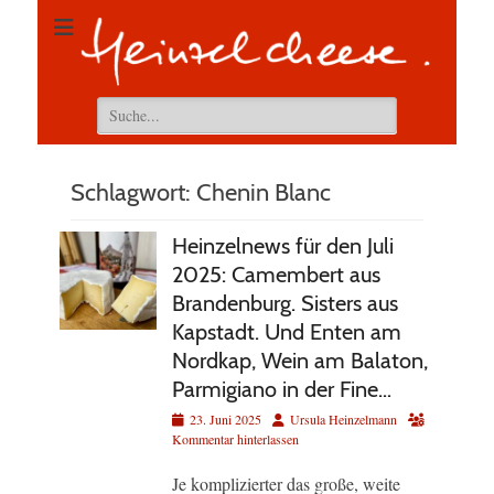
Suchen
nach:
Schlagwort:
Chenin Blanc
Heinzelnews für den Juli
2025: Camembert aus
Brandenburg. Sisters aus
Kapstadt. Und Enten am
Nordkap, Wein am Balaton,
Parmigiano in der Fine…
Veröffentlicht
Autor
23. Juni 2025
Ursula Heinzelmann
am
Kommentar hinterlassen
Je komplizierter das große, weite