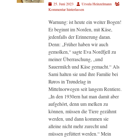
Veröffentlicht
Autor
25. Juni 2023
Ursula Heinzelmann
am
Kommentar hinterlassen
Warnung: ist heute ein weiter Bogen!
Er beginnt im Norden, mit Käse,
jedenfalls der Erinnerung daran.
Denn: „Früher haben wir auch
gemolken,“ sagte Eva Nordfjell zu
meiner Überraschung, „und
Sauermilch und Käse gemacht.“ Als
Sami halten sie und ihre Familie bei
Røros in Trøndelag in
Mittelnorwegen seit langem Rentiere.
„In den 1930ern hat man damit aber
aufgehört, denn um melken zu
können, müssen die Tiere gezähmt
werden, und dann kommen sie
alleine nicht mehr zurecht und
müssen gefüttert werden.“ Mein