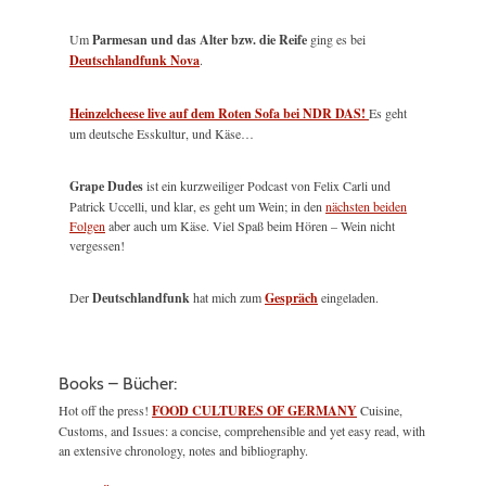
Um
Parmesan und das Alter bzw. die Reife
ging es bei
Deutschlandfunk Nova
.
Heinzelcheese live auf dem Roten Sofa bei NDR DAS!
Es geht
um deutsche Esskultur, und Käse…
Grape Dudes
ist ein kurzweiliger Podcast von Felix Carli und
Patrick Uccelli, und klar, es geht um Wein; in den
nächsten beiden
Folgen
aber auch um Käse. Viel Spaß beim Hören – Wein nicht
vergessen!
Der
Deutschlandfunk
hat mich zum
Gespräch
eingeladen.
Books – Bücher:
Hot off the press!
FOOD CULTURES OF GERMANY
Cuisine,
Customs, and Issues: a concise, comprehensible and yet easy read, with
an extensive chronology, notes and bibliography.