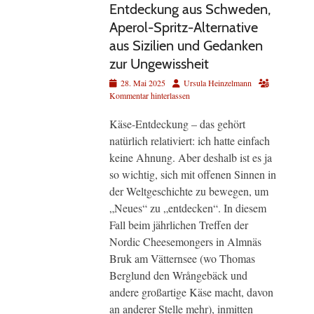
Entdeckung aus Schweden,
Aperol-Spritz-Alternative
aus Sizilien und Gedanken
zur Ungewissheit
Veröffentlicht
Autor
28. Mai 2025
Ursula Heinzelmann
am
Kommentar hinterlassen
Käse-Entdeckung – das gehört
natürlich relativiert: ich hatte einfach
keine Ahnung. Aber deshalb ist es ja
so wichtig, sich mit offenen Sinnen in
der Weltgeschichte zu bewegen, um
„Neues“ zu „entdecken“. In diesem
Fall beim jährlichen Treffen der
Nordic Cheesemongers in Almnäs
Bruk am Vätternsee (wo Thomas
Berglund den Wrångebäck und
andere großartige Käse macht, davon
an anderer Stelle mehr), inmitten