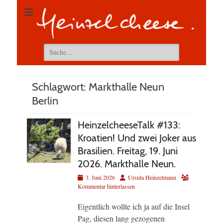
Suchen
nach:
Schlagwort:
Markthalle Neun
Berlin
HeinzelcheeseTalk #133:
Kroatien! Und zwei Joker aus
Brasilien. Freitag, 19. Juni
2026. Markthalle Neun.
Veröffentlicht
Autor
3. Juni 2026
Ursula Heinzelmann
am
Kommentar hinterlassen
Eigentlich wollte ich ja auf die Insel
Pag, diesen lang gezogenen