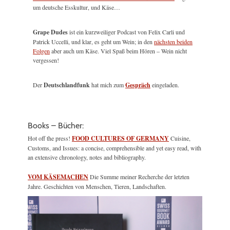
um deutsche Esskultur, und Käse…
Grape Dudes
ist ein kurzweiliger Podcast von Felix Carli und
Patrick Uccelli, und klar, es geht um Wein; in den
nächsten beiden
Folgen
aber auch um Käse. Viel Spaß beim Hören – Wein nicht
vergessen!
Der
Deutschlandfunk
hat mich zum
Gespräch
eingeladen.
Books – Bücher:
Hot off the press!
FOOD CULTURES OF GERMANY
Cuisine,
Customs, and Issues: a concise, comprehensible and yet easy read, with
an extensive chronology, notes and bibliography.
VOM KÄSEMACHEN
Die Summe meiner Recherche der letzten
Jahre. Geschichten von Menschen, Tieren, Landschaften.