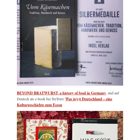
BEYOND BRATWURST, a history of food in Germany
, und auf
Deutsch als e-book bei TreTorri:
Was is(s)t Deutschland – eine
Kulturgeschichte zum Essen