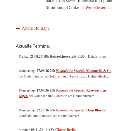
haben, mit soviel Interesse und guter
Stimmung. Danke.
» Weiterlesen…
Beitragsnavigation
←
Ältere Beiträge
Aktuelle Termine:
Freitag,
21.08.26 18h HeinzelcheeseTalk #135
– Details folgen!
Donnerstag,
27.08.26 20h
Käseschule Special: Mozzarella & Co
,
die Filata-Familie bei Goldhahn und Sampson am Helmholtzplatz
Donnerstag,
17.09.26 20h
Käseschule Special: Käse aus den
Alpen
bei Goldhahn und Sampson am Helmholtzplatz
Donnerstag,
22.10.26 20h
Käseschule Special: Deep Blue
bei
Goldhahn und Sampson am Helmholtzplatz
Sonntag
08.11.26
11-18h
Cheese Berlin