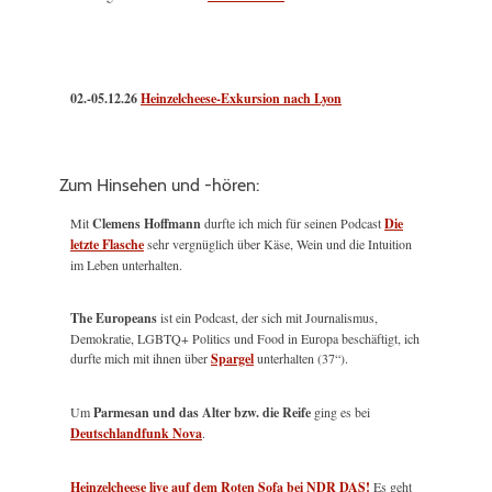
02.-05.12.26
Heinzelcheese-Exkursion nach Lyon
Zum Hinsehen und -hören:
Mit
Clemens Hoffmann
durfte ich mich für seinen Podcast
Die
letzte Flasche
sehr vergnüglich über Käse, Wein und die Intuition
im Leben unterhalten.
The Europeans
ist ein Podcast, der sich mit Journalismus,
Demokratie, LGBTQ+ Politics und Food in Europa beschäftigt, ich
durfte mich mit ihnen über
Spargel
unterhalten (37“).
Um
Parmesan und das Alter bzw. die Reife
ging es bei
Deutschlandfunk Nova
.
Heinzelcheese live auf dem Roten Sofa bei NDR DAS!
Es geht