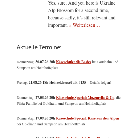
Yes, sure. And yet, here is Ukraine
Alp Blossom for a second time,
because sadly, it’s still relevant and
important.
» Weiterlesen…
Aktuelle Termine:
Donnerstag,
30.07.26 20h
Käseschule: die Basics
bei Goldhahn und
Sampson am Helmholtzplatz
Freitag,
21.08.26 18h HeinzelcheeseTalk #135
– Details folgen!
Donnerstag,
27.08.26 20h
Käseschule Special: Mozzarella & Co
, die
Filata-Familie bei Goldhahn und Sampson am Helmholtzplatz
Donnerstag,
17.09.26 20h
Käseschule Special: Käse aus den Alpen
bei Goldhahn und Sampson am Helmholtzplatz