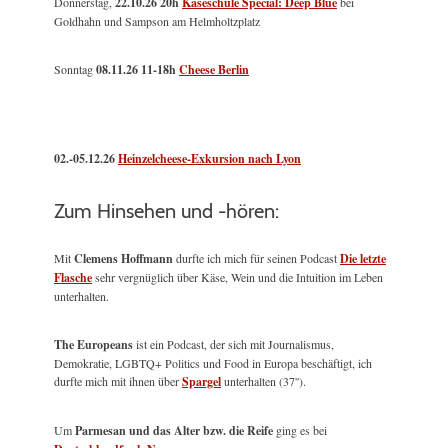
Donnerstag,
22.10.26 20h
Käseschule Special: Deep Blue
bei
Goldhahn und Sampson am Helmholtzplatz
Sonntag
08.11.26
11-18h
Cheese Berlin
02.-05.12.26
Heinzelcheese-Exkursion nach Lyon
Zum Hinsehen und -hören:
Mit
Clemens Hoffmann
durfte ich mich für seinen Podcast
Die letzte
Flasche
sehr vergnüglich über Käse, Wein und die Intuition im Leben
unterhalten.
The Europeans
ist ein Podcast, der sich mit Journalismus,
Demokratie, LGBTQ+ Politics und Food in Europa beschäftigt, ich
durfte mich mit ihnen über
Spargel
unterhalten (37'').
Um
Parmesan und das Alter bzw. die Reife
ging es bei