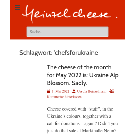
Suchen
nach:
Schlagwort:
'chefsforukraine
The cheese of the month
for May 2022 is: Ukraine Alp
Blossom. Sadly.
Veröffentlicht
Autor
1. Mai 2022
Ursula Heinzelmann
am
Kommentar hinterlassen
Cheese covered with “stuff”, in the
Ukraine’s colours, together with a
call for donations – again? Didn’t you
just do that sale at Markthalle Neun?