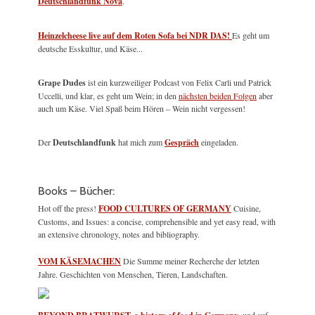
Deutschlandfunk Nova
.
Heinzelcheese live auf dem Roten Sofa bei NDR DAS!
Es geht um
deutsche Esskultur, und Käse...
Grape Dudes
ist ein kurzweiliger Podcast von Felix Carli und Patrick
Uccelli, und klar, es geht um Wein; in den
nächsten beiden Folgen
aber
auch um Käse. Viel Spaß beim Hören – Wein nicht vergessen!
Der
Deutschlandfunk
hat mich zum
Gespräch
eingeladen.
Books – Bücher:
Hot off the press!
FOOD CULTURES OF GERMANY
Cuisine,
Customs, and Issues: a concise, comprehensible and yet easy read, with
an extensive chronology, notes and bibliography.
VOM KÄSEMACHEN
Die Summe meiner Recherche der letzten
Jahre. Geschichten von Menschen, Tieren, Landschaften.