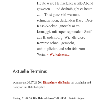
Heute wäre Heinzelcheesetalk-Abend
gewesen… und deshalb gibt es heute
zum Trost ganz viel warmen,
schmelzenden, duftenden Käse! Drei-
Käse-Nocken, gnocchi ai tre
formaggi, mit super-regionalem Stoff
aus Brandenburg. Wie alle diese
Rezepte schnell gemacht,
unkompliziert und sehr fein zum
Wein.
» Weiterlesen…
Aktuelle Termine:
Donnerstag,
30.07.26 20h
Käseschule: die Basics
bei Goldhahn und
Sampson am Helmholtzplatz
Freitag,
21.08.26 18h HeinzelcheeseTalk #135
– Details folgen!