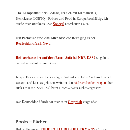
The Europeans
ist ein Podcast, der sich mit Journalismus,
Demokratie, LGBTQ+ Politics und Food in Europa beschäftigt, ich
durfte mich mit ihnen über
Spargel
unterhalten (37'').
Um
Parmesan und das Alter bzw. die Reife
ging es bei
Deutschlandfunk Nova
.
Heinzelcheese live auf dem Roten Sofa bei NDR DAS!
Es geht um
deutsche Esskultur, und Käse...
Grape Dudes
ist ein kurzweiliger Podcast von Felix Carli und Patrick
Uccelli, und klar, es geht um Wein; in den
nächsten beiden Folgen
aber
auch um Käse. Viel Spaß beim Hören – Wein nicht vergessen!
Der
Deutschlandfunk
hat mich zum
Gespräch
eingeladen.
Books – Bücher:
Hot off the press!
FOOD CULTURES OF GERMANY
Cuisine,