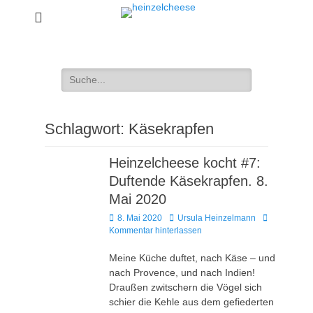
heinzelcheese
Ursula Heinzelmann, Wein- & Essenschreiberin
Suchen
nach:
Schlagwort:
Käsekrapfen
Heinzelcheese kocht #7:
Duftende Käsekrapfen. 8.
Mai 2020
Veröffentlicht
Autor
8. Mai 2020
Ursula Heinzelmann
am
Kommentar hinterlassen
Meine Küche duftet, nach Käse – und
nach Provence, und nach Indien!
Draußen zwitschern die Vögel sich
schier die Kehle aus dem gefiederten