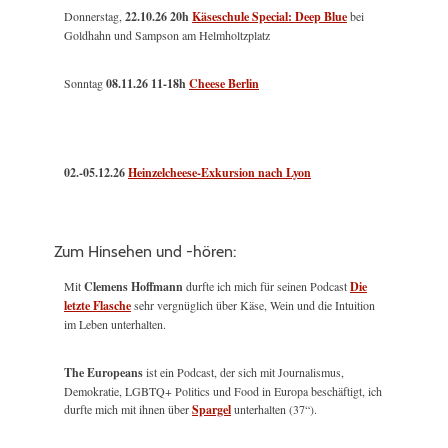
Donnerstag,
22.10.26 20h
Käseschule Special: Deep Blue
bei
Goldhahn und Sampson am Helmholtzplatz
Sonntag
08.11.26
11-18h
Cheese Berlin
02.-05.12.26
Heinzelcheese-Exkursion nach Lyon
Zum Hinsehen und -hören:
Mit
Clemens Hoffmann
durfte ich mich für seinen Podcast
Die
letzte Flasche
sehr vergnüglich über Käse, Wein und die Intuition
im Leben unterhalten.
The Europeans
ist ein Podcast, der sich mit Journalismus,
Demokratie, LGBTQ+ Politics und Food in Europa beschäftigt, ich
durfte mich mit ihnen über
Spargel
unterhalten (37“).