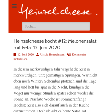
Suchen
nach:
Heinzelcheese kocht #12: Melonensalat
mit Feta. 12. Juni 2020
Veröffentlicht
Autor
12. Juni 2020
Ursula Heinzelmann
Kommentar
am
hinterlassen
In diesem merkwürdigen Jahr vergeht die Zeit in
merkwürdigen, unregelmäßigen Sprüngen. War nicht
eben noch Winter? Scheinbar plötzlich sind die Tage
lang und hell bis spät in die Nacht, kündigen die
Vögel nur wenige Stunden später schon wieder die
Sonne an. Nächste Woche ist Sommeranfang!
Höchste Zeit also sich darauf auch in der Küche
einzustimmen. Deshalb gibt es heute Salat, rot