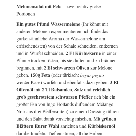
Melonensalat mit Feta
– zwei relativ große
Portionen
Ein gutes Pfund Wassermelone
(Ihr könnt mit
anderen Melonen experimentieren, ich finde das
gurken-ähnliche Aroma der Wassermelone am
erfrischendsten) von der Schale schneiden, entkernen
2 El Kürbiskerne
und in Würfel schneiden.
in einer
Pfanne trocken rösten, bis sie duften und zu bräunen
2 El schwarzen Oliven
beginnen, mit
zur Melone
150g Feta
geben.
(oder türkisch:
beyaz peynir
,
3 El
weißer Käse) würfeln und ebenfalls dazu geben.
Olivenöl
2 Tl Balsamico
Salz
reichlich
mit
,
und
grob geschrotetem schwarzen Pfeffer
(ich bin ein
großer Fan von Ingo Hollands duftendem Mélange
Noir aus drei Pfeffersorten) zu einem Dressing rühren
grünen
und den Salat damit vorsichtig mischen. Mit
Blättern Eurer Wahl
Kürbiskernöl
anrichten und
darüberträufeln. Tief einatmen, all die Farben