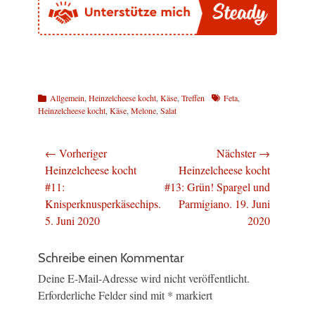
Kategorien
Schlagworte
Allgemein
,
Heinzelcheese kocht
,
Käse
,
Treffen
Feta
,
Heinzelcheese kocht
,
Käse
,
Melone
,
Salat
Beitragsnavigation
← Vorheriger
Nächster →
Vorheriger
Nächster
Heinzelcheese kocht
Heinzelcheese kocht
Beitrag:
Beitrag:
#11:
#13: Grün! Spargel und
Knisperknusperkäsechips.
Parmigiano. 19. Juni
5. Juni 2020
2020
Schreibe einen Kommentar
Deine E-Mail-Adresse wird nicht veröffentlicht.
Erforderliche Felder sind mit
*
markiert