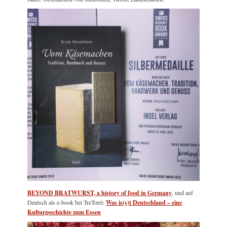
BEYOND BRATWURST, a history of food in Germany
, und auf
Deutsch als e-book bei TreTorri:
Was is(s)t Deutschland – eine
Kulturgeschichte zum Essen