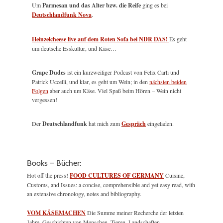
Um
Parmesan und das Alter bzw. die Reife
ging es bei
Deutschlandfunk Nova
.
Heinzelcheese live auf dem Roten Sofa bei NDR DAS!
Es geht
um deutsche Esskultur, und Käse…
Grape Dudes
ist ein kurzweiliger Podcast von Felix Carli und
Patrick Uccelli, und klar, es geht um Wein; in den
nächsten beiden
Folgen
aber auch um Käse. Viel Spaß beim Hören – Wein nicht
vergessen!
Der
Deutschlandfunk
hat mich zum
Gespräch
eingeladen.
Books – Bücher:
Hot off the press!
FOOD CULTURES OF GERMANY
Cuisine,
Customs, and Issues: a concise, comprehensible and yet easy read, with
an extensive chronology, notes and bibliography.
VOM KÄSEMACHEN
Die Summe meiner Recherche der letzten
Jahre. Geschichten von Menschen, Tieren, Landschaften.