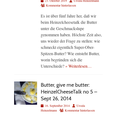
Veröffentlicht
Autor
23. Oktober 2019
Ursula Heinzelmann
am
Kommentar hinterlassen
Es ist über fünf Jahre her, daß wir
beim Heinzelcheesetalk die Butter
unter die Geschmackslupe
genommen haben. Höchste Zeit also,
uns wieder der Frage zu stellen: wie
schmeckt eigentlich Super-Ober-
Spitzen-Butter? Wie entsteht Butter,
worin begründen sich die
Unterschiede?
» Weiterlesen…
Butter, give me butter:
HeinzelCheeseTalk no 5 –
Sept 26, 2014
Veröffentlicht
Autor
16. September 2014
Ursula
am
Heinzelmann
Kommentar hinterlassen