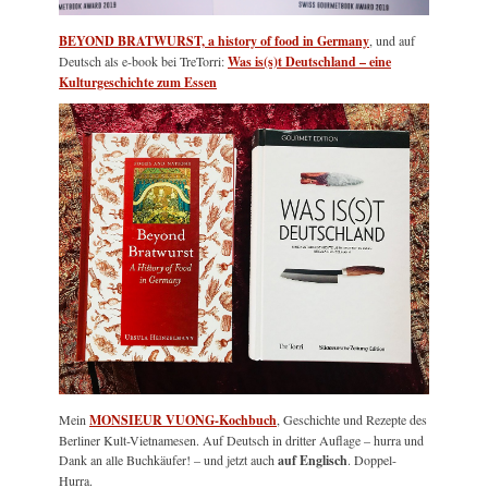
BEYOND BRATWURST, a history of food in Germany
, und auf
Deutsch als e-book bei TreTorri:
Was is(s)t Deutschland – eine
Kulturgeschichte zum Essen
Mein
MONSIEUR VUONG-Kochbuch
, Geschichte und Rezepte des
Berliner Kult-Vietnamesen. Auf Deutsch in dritter Auflage – hurra und
Dank an alle Buchkäufer! – und jetzt auch
auf Englisch
. Doppel-
Hurra.