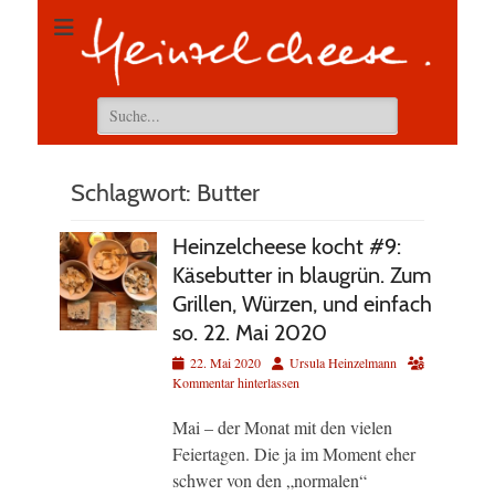
Suchen
nach:
Schlagwort:
Butter
Heinzelcheese kocht #9:
Käsebutter in blaugrün. Zum
Grillen, Würzen, und einfach
so. 22. Mai 2020
Veröffentlicht
Autor
22. Mai 2020
Ursula Heinzelmann
am
Kommentar hinterlassen
Mai – der Monat mit den vielen
Feiertagen. Die ja im Moment eher
schwer von den „normalen“