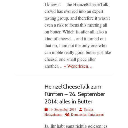
I knew it – the HeinzelCheeseTalk
crowd has evolved into an expert
tasting group, and therefore it wasn’t
even a risk to focus this meeting all
on butter. Which is, after all, also a
kind of cheese… and it turned out
that no, I am not the only one who
can nibble really good butter just like
cheese, one small piece after
another…
» Weiterlesen…
HeinzelCheeseTalk zum
Fünften – 26. September
2014: alles in Butter
Veröffentlicht
Autor
16. September 2014
Ursula
am
Heinzelmann
Kommentar hinterlassen
Ja, Ihr habt ganz richtig gelesen: es