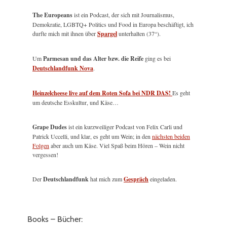
The Europeans
ist ein Podcast, der sich mit Journalismus,
Demokratie, LGBTQ+ Politics und Food in Europa beschäftigt, ich
durfte mich mit ihnen über
Spargel
unterhalten (37“).
Um
Parmesan und das Alter bzw. die Reife
ging es bei
Deutschlandfunk Nova
.
Heinzelcheese live auf dem Roten Sofa bei NDR DAS!
Es geht
um deutsche Esskultur, und Käse…
Grape Dudes
ist ein kurzweiliger Podcast von Felix Carli und
Patrick Uccelli, und klar, es geht um Wein; in den
nächsten beiden
Folgen
aber auch um Käse. Viel Spaß beim Hören – Wein nicht
vergessen!
Der
Deutschlandfunk
hat mich zum
Gespräch
eingeladen.
Books – Bücher: