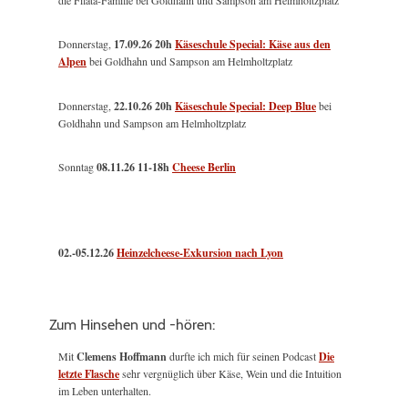
die Filata-Familie bei Goldhahn und Sampson am Helmholtzplatz
Donnerstag,
17.09.26 20h
Käseschule Special: Käse aus den
Alpen
bei Goldhahn und Sampson am Helmholtzplatz
Donnerstag,
22.10.26 20h
Käseschule Special: Deep Blue
bei
Goldhahn und Sampson am Helmholtzplatz
Sonntag
08.11.26
11-18h
Cheese Berlin
02.-05.12.26
Heinzelcheese-Exkursion nach Lyon
Zum Hinsehen und -hören:
Mit
Clemens Hoffmann
durfte ich mich für seinen Podcast
Die
letzte Flasche
sehr vergnüglich über Käse, Wein und die Intuition
im Leben unterhalten.