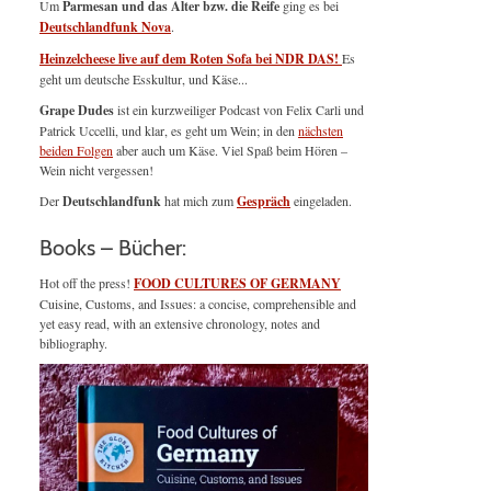
Um
Parmesan und das Alter bzw. die Reife
ging es bei
Deutschlandfunk Nova
.
Heinzelcheese live auf dem Roten Sofa bei NDR DAS!
Es
geht um deutsche Esskultur, und Käse...
Grape Dudes
ist ein kurzweiliger Podcast von Felix Carli und
Patrick Uccelli, und klar, es geht um Wein; in den
nächsten
beiden Folgen
aber auch um Käse. Viel Spaß beim Hören –
Wein nicht vergessen!
Der
Deutschlandfunk
hat mich zum
Gespräch
eingeladen.
Books – Bücher:
Hot off the press!
FOOD CULTURES OF GERMANY
Cuisine, Customs, and Issues: a concise, comprehensible and
yet easy read, with an extensive chronology, notes and
bibliography.