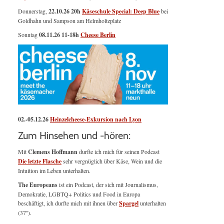
Donnerstag,
22.10.26 20h
Käseschule Special: Deep Blue
bei
Goldhahn und Sampson am Helmholtzplatz
Sonntag
08.11.26
11-18h
Cheese Berlin
02.-05.12.26
Heinzelcheese-Exkursion nach Lyon
Zum Hinsehen und -hören:
Mit
Clemens Hoffmann
durfte ich mich für seinen Podcast
Die letzte Flasche
sehr vergnüglich über Käse, Wein und die
Intuition im Leben unterhalten.
The Europeans
ist ein Podcast, der sich mit Journalismus,
Demokratie, LGBTQ+ Politics und Food in Europa
beschäftigt, ich durfte mich mit ihnen über
Spargel
unterhalten
(37'').