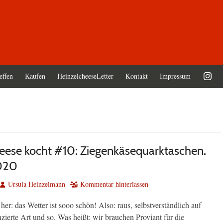
effen
Kaufen
HeinzelcheeseLetter
Kontakt
Impressum
eese kocht #10: Ziegenkäsequarktaschen.
2020
Autor
Ursula Heinzelmann
Kommentar hinterlassen
 her: das Wetter ist sooo schön! Also: raus, selbstverständlich auf
nzierte Art und so. Was heißt: wir brauchen Proviant für die