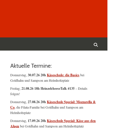
Suchen
nach:
Suchen
Aktuelle Termine:
Donnerstag,
30.07.26 20h
Käseschule: die Basics
bei
Goldhahn und Sampson am Helmholtzplatz
Freitag,
21.08.26 18h HeinzelcheeseTalk #135
– Details
folgen!
Donnerstag,
27.08.26 20h
Käseschule Special: Mozzarella &
Co
, die Filata-Familie bei Goldhahn und Sampson am
Helmholtzplatz
Donnerstag,
17.09.26 20h
Käseschule Special: Käse aus den
Alpen
bei Goldhahn und Sampson am Helmholtzplatz