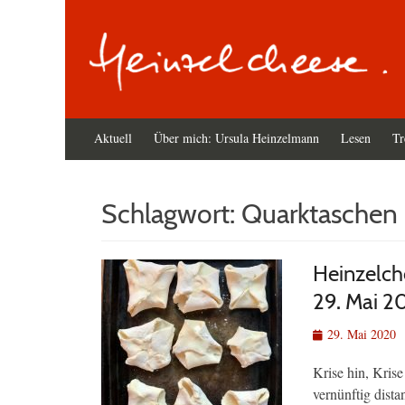
Primäres
Zum
Aktuell
Über mich: Ursula Heinzelmann
Lesen
Tr
Inhalt
Menü
springen
Schlagwort:
Quarktaschen
Heinzelch
29. Mai 
Veröffentlicht
29. Mai 2020
am
Krise hin, Krise
vernünftig dista