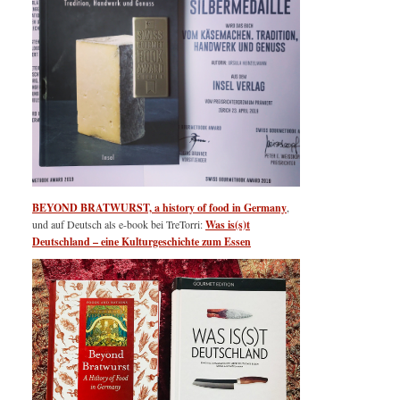
BEYOND BRATWURST, a history of food in Germany
,
und auf Deutsch als e-book bei TreTorri:
Was is(s)t
Deutschland – eine Kulturgeschichte zum Essen