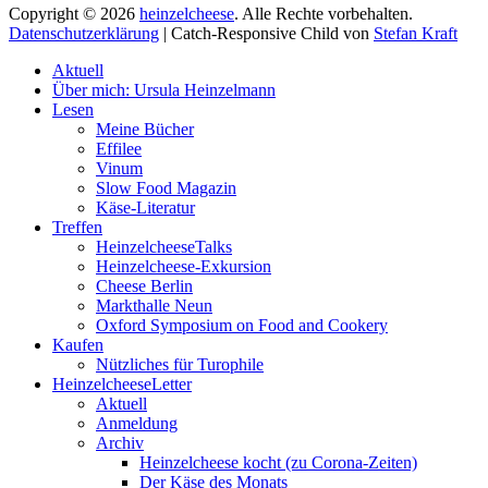
Copyright © 2026
heinzelcheese
. Alle Rechte vorbehalten.
Datenschutzerklärung
| Catch-Responsive Child von
Stefan Kraft
Nach
Aktuell
oben
Über mich: Ursula Heinzelmann
scrollen
Lesen
Meine Bücher
Effilee
Vinum
Slow Food Magazin
Käse-Literatur
Treffen
HeinzelcheeseTalks
Heinzelcheese-Exkursion
Cheese Berlin
Markthalle Neun
Oxford Symposium on Food and Cookery
Kaufen
Nützliches für Turophile
HeinzelcheeseLetter
Aktuell
Anmeldung
Archiv
Heinzelcheese kocht (zu Corona-Zeiten)
Der Käse des Monats