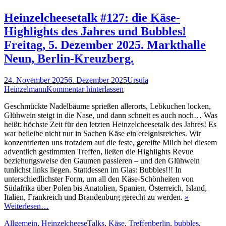
Heinzelcheesetalk #127: die Käse-
Highlights des Jahres und Bubbles!
Freitag, 5. Dezember 2025. Markthalle
Neun, Berlin-Kreuzberg.
Veröffentlicht
Autor
24. November 2025
6. Dezember 2025
Ursula
am
Heinzelmann
Kommentar hinterlassen
Geschmückte Nadelbäume sprießen allerorts, Lebkuchen locken,
Glühwein steigt in die Nase, und dann schneit es auch noch… Was
heißt: höchste Zeit für den letzten Heinzelcheesetalk des Jahres! Es
war beileibe nicht nur in Sachen Käse ein ereignisreiches. Wir
konzentrierten uns trotzdem auf die feste, gereifte Milch bei diesem
adventlich gestimmten Treffen, ließen die Highlights Revue
beziehungsweise den Gaumen passieren – und den Glühwein
tunlichst links liegen. Stattdessen im Glas: Bubbles!!! In
unterschiedlichster Form, um all den Käse-Schönheiten von
Südafrika über Polen bis Anatolien, Spanien, Österreich, Island,
Italien, Frankreich und Brandenburg gerecht zu werden.
»
Weiterlesen…
Kategorien
Schlagworte
Allgemein
,
HeinzelcheeseTalks
,
Käse
,
Treffen
berlin
,
bubbles
,