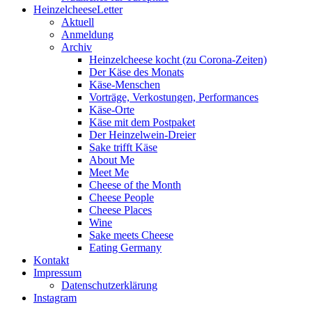
HeinzelcheeseLetter
Aktuell
Anmeldung
Archiv
Heinzelcheese kocht (zu Corona-Zeiten)
Der Käse des Monats
Käse-Menschen
Vorträge, Verkostungen, Performances
Käse-Orte
Käse mit dem Postpaket
Der Heinzelwein-Dreier
Sake trifft Käse
About Me
Meet Me
Cheese of the Month
Cheese People
Cheese Places
Wine
Sake meets Cheese
Eating Germany
Kontakt
Impressum
Datenschutzerklärung
Instagram