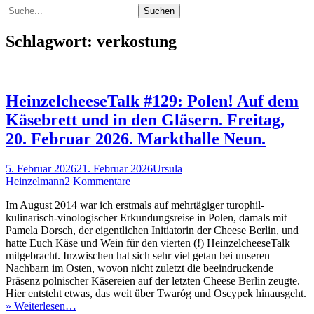
Suchen
Suchen
nach:
Schlagwort:
verkostung
HeinzelcheeseTalk #129: Polen! Auf dem
Käsebrett und in den Gläsern. Freitag,
20. Februar 2026. Markthalle Neun.
Veröffentlicht
Autor
5. Februar 2026
21. Februar 2026
Ursula
am
Heinzelmann
2 Kommentare
Im August 2014 war ich erstmals auf mehrtägiger turophil-
kulinarisch-vinologischer Erkundungsreise in Polen, damals mit
Pamela Dorsch, der eigentlichen Initiatorin der Cheese Berlin, und
hatte Euch Käse und Wein für den vierten (!) HeinzelcheeseTalk
mitgebracht. Inzwischen hat sich sehr viel getan bei unseren
Nachbarn im Osten, wovon nicht zuletzt die beeindruckende
Präsenz polnischer Käsereien auf der letzten Cheese Berlin zeugte.
Hier entsteht etwas, das weit über Twaróg und Oscypek hinausgeht.
» Weiterlesen…