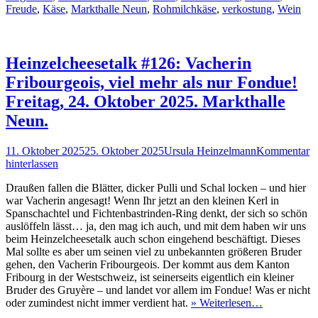
Freude
,
Käse
,
Markthalle Neun
,
Rohmilchkäse
,
verkostung
,
Wein
Heinzelcheesetalk #126: Vacherin
Fribourgeois, viel mehr als nur Fondue!
Freitag, 24. Oktober 2025. Markthalle
Neun.
Veröffentlicht
Autor
11. Oktober 2025
25. Oktober 2025
Ursula Heinzelmann
Kommentar
am
hinterlassen
Draußen fallen die Blätter, dicker Pulli und Schal locken – und hier
war Vacherin angesagt! Wenn Ihr jetzt an den kleinen Kerl in
Spanschachtel und Fichtenbastrinden-Ring denkt, der sich so schön
auslöffeln lässt… ja, den mag ich auch, und mit dem haben wir uns
beim Heinzelcheesetalk auch schon eingehend beschäftigt. Dieses
Mal sollte es aber um seinen viel zu unbekannten größeren Bruder
gehen, den Vacherin Fribourgeois. Der kommt aus dem Kanton
Fribourg in der Westschweiz, ist seinerseits eigentlich ein kleiner
Bruder des Gruyère – und landet vor allem im Fondue! Was er nicht
oder zumindest nicht immer verdient hat.
» Weiterlesen…