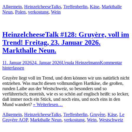
Kategorien
Schlagworte
Allgemein
,
HeinzelcheeseTalks
,
Treffen
berlin
,
Käse
,
Markthalle
Neun
,
Polen
,
verkostung
,
Wein
HeinzelcheeseTalk #128: Gruyère, voll im
Trend! Freitag, 23. Januar 2026.
Markthalle Neun.
Veröffentlicht
Autor
11. Januar 2026
24. Januar 2026
Ursula Heinzelmann
Kommentar
am
hinterlassen
Gruyère liegt voll im Trend, und dem können wir uns natürlich nicht
entziehen. Was macht diesen vollmundigen Hartkäse, die großen,
runden Laibe aus der Westschweiz, so besonders und so
verführerisch; moreish, wie es so schön auf englisch heißt: so lecker,
daß immer noch ein Stück, und noch eins, und noch eins in den
Mund wandert?
» Weiterlesen…
Kategorien
Schlagworte
Allgemein
,
HeinzelcheeseTalks
,
Treffen
berlin
,
Gruyère
,
Käse
,
Le
Gruyère AOP
,
Markthalle Neun
,
verkostung
,
Wein
,
Westschweiz