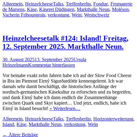
Kategorien
Schlagworte
Allgemein
,
HeinzelcheeseTalks
,
Treffen
berlin
,
Fondue
,
Fromagerie
de Marsens
,
Käse
,
Käserei Düdingen
,
Markthalle Neun
,
Moléson
,
Vacherin Fribourgeois
,
verkostung
,
Wein
,
Westschweiz
Heinzelcheesetalk #124: Island! Freitag,
12. September 2025. Markthalle Neun.
Veröffentlicht
Autor
30. August 2025
13. September 2025
Ursula
am
Heinzelmann
Kommentar hinterlassen
Vor beinahe exakt zehn Jahren habe ich auf der Slow Food Cheese
in Bra im Piemont Eirný Sigurðardóttir kennengelernt. Ich war
damals sehr damit beschäftigt, die historischen Anfänge der
nordisch-germanischen Käsekultur zu erforschen und zu begreifen,
und dank Eirný habe ich dann endlich die Zusammenhänge
zwischen Quark und Skyr kapiert… Und jetzt, endlich, habe ich
Eirný in Island besucht!
» Weiterlesen…
Kategorien
Schlagworte
Allgemein
,
HeinzelcheeseTalks
,
Treffen
berlin
,
Horizonterweiterung
,
Island
,
Käse
,
Markthalle Neun
,
verkostung
,
Wein
Beitragsnavigation
←
Ältere Beiträge