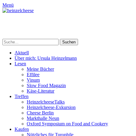
Menü
heinzelcheese
Ursula Heinzelmann, Wein- & Essenschreiberin
Suchen
nach:
Primäres
Zum
Aktuell
Inhalt
Über mich: Ursula Heinzelmann
Menü
springen
Lesen
Meine Bücher
Effilee
Vinum
Slow Food Magazin
Käse-Literatur
Treffen
HeinzelcheeseTalks
Heinzelcheese-Exkursion
Cheese Berlin
Markthalle Neun
Oxford Symposium on Food and Cookery
Kaufen
Nützliches für Turophile