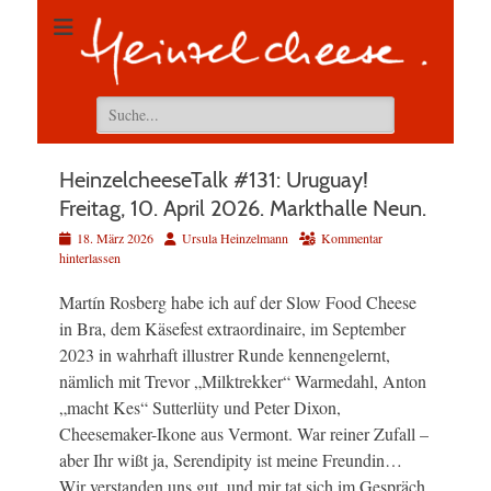
Suchen
nach:
HeinzelcheeseTalk #131: Uruguay!
Freitag, 10. April 2026. Markthalle Neun.
Veröffentlicht
Autor
18. März 2026
Ursula Heinzelmann
Kommentar
am
hinterlassen
Martín Rosberg habe ich auf der Slow Food Cheese
in Bra, dem Käsefest extraordinaire, im September
2023 in wahrhaft illustrer Runde kennengelernt,
nämlich mit Trevor „Milktrekker“ Warmedahl, Anton
„macht Kes“ Sutterlüty und Peter Dixon,
Cheesemaker-Ikone aus Vermont. War reiner Zufall –
aber Ihr wißt ja, Serendipity ist meine Freundin…
Wir verstanden uns gut, und mir tat sich im Gespräch