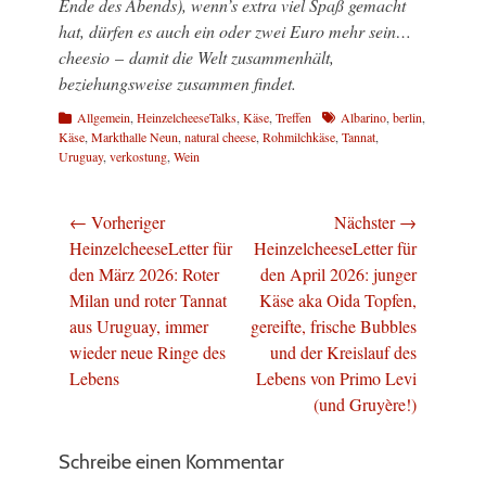
Ende des Abends), wenn’s extra viel Spaß gemacht
hat, dürfen es auch ein oder zwei Euro mehr sein…
cheesio
–
damit die Welt zusammenhält,
beziehungsweise zusammen findet.
Kategorien
Schlagworte
Allgemein
,
HeinzelcheeseTalks
,
Käse
,
Treffen
Albarino
,
berlin
,
Käse
,
Markthalle Neun
,
natural cheese
,
Rohmilchkäse
,
Tannat
,
Uruguay
,
verkostung
,
Wein
Beitragsnavigation
← Vorheriger
Nächster →
Vorheriger
Nächster
HeinzelcheeseLetter für
HeinzelcheeseLetter für
Beitrag:
Beitrag:
den März 2026: Roter
den April 2026: junger
Milan und roter Tannat
Käse aka Oida Topfen,
aus Uruguay, immer
gereifte, frische Bubbles
wieder neue Ringe des
und der Kreislauf des
Lebens
Lebens von Primo Levi
(und Gruyère!)
Schreibe einen Kommentar