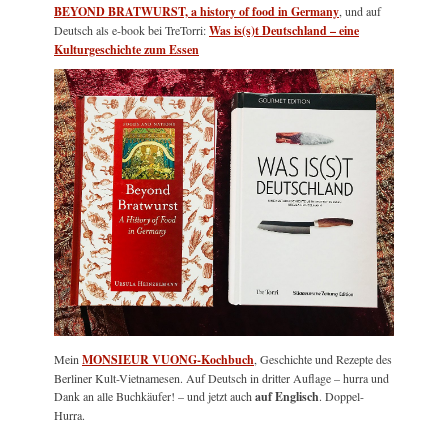
BEYOND BRATWURST, a history of food in Germany
, und auf
Deutsch als e-book bei TreTorri:
Was is(s)t Deutschland – eine
Kulturgeschichte zum Essen
Mein
MONSIEUR VUONG-Kochbuch
, Geschichte und Rezepte des
Berliner Kult-Vietnamesen. Auf Deutsch in dritter Auflage – hurra und
Dank an alle Buchkäufer! – und jetzt auch
auf Englisch
. Doppel-
Hurra.