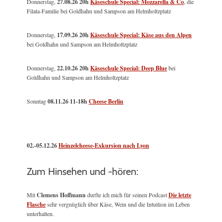
Donnerstag,
27.08.26 20h
Käseschule Special: Mozzarella & Co
, die
Filata-Familie bei Goldhahn und Sampson am Helmholtzplatz
Donnerstag,
17.09.26 20h
Käseschule Special: Käse aus den Alpen
bei Goldhahn und Sampson am Helmholtzplatz
Donnerstag,
22.10.26 20h
Käseschule Special: Deep Blue
bei
Goldhahn und Sampson am Helmholtzplatz
Sonntag
08.11.26
11-18h
Cheese Berlin
02.-05.12.26
Heinzelcheese-Exkursion nach Lyon
Zum Hinsehen und -hören:
Mit
Clemens Hoffmann
durfte ich mich für seinen Podcast
Die letzte
Flasche
sehr vergnüglich über Käse, Wein und die Intuition im Leben
unterhalten.