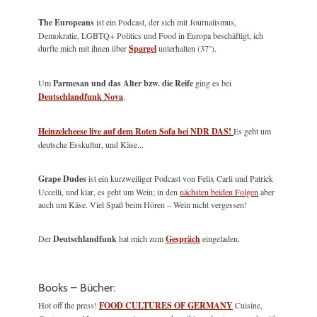
The Europeans
ist ein Podcast, der sich mit Journalismus,
Demokratie, LGBTQ+ Politics und Food in Europa beschäftigt, ich
durfte mich mit ihnen über
Spargel
unterhalten (37'').
Um
Parmesan und das Alter bzw. die Reife
ging es bei
Deutschlandfunk Nova
.
Heinzelcheese live auf dem Roten Sofa bei NDR DAS!
Es geht um
deutsche Esskultur, und Käse...
Grape Dudes
ist ein kurzweiliger Podcast von Felix Carli und Patrick
Uccelli, und klar, es geht um Wein; in den
nächsten beiden Folgen
aber
auch um Käse. Viel Spaß beim Hören – Wein nicht vergessen!
Der
Deutschlandfunk
hat mich zum
Gespräch
eingeladen.
Books – Bücher:
Hot off the press!
FOOD CULTURES OF GERMANY
Cuisine,