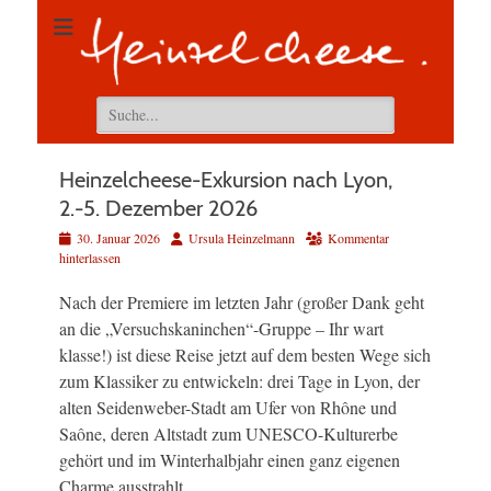
Suchen
nach:
Heinzelcheese-Exkursion nach Lyon,
2.-5. Dezember 2026
Veröffentlicht
Autor
30. Januar 2026
Ursula Heinzelmann
Kommentar
am
hinterlassen
Nach der Premiere im letzten Jahr (großer Dank geht
an die „Versuchskaninchen“-Gruppe – Ihr wart
klasse!) ist diese Reise jetzt auf dem besten Wege sich
zum Klassiker zu entwickeln: drei Tage in Lyon, der
alten Seidenweber-Stadt am Ufer von Rhône und
Saône, deren Altstadt zum UNESCO-Kulturerbe
gehört und im Winterhalbjahr einen ganz eigenen
Charme ausstrahlt.