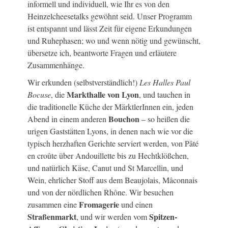
informell und individuell, wie Ihr es von den
Heinzelcheesetalks gewöhnt seid. Unser Programm
ist entspannt und lässt Zeit für eigene Erkundungen
und Ruhephasen; wo und wenn nötig und gewünscht,
übersetze ich, beantworte Fragen und erläutere
Zusammenhänge.
Wir erkunden (selbstverständlich!)
Les Halles Paul
Markthalle von Lyon
Bocuse
, die
, und tauchen in
die traditionelle Küche der MärktlerInnen ein, jeden
Bouchon
Abend in einem anderen
– so heißen die
urigen Gaststätten Lyons, in denen nach wie vor die
typisch herzhaften Gerichte serviert werden, von Pâté
en croûte über Andouillette bis zu Hechtklößchen,
und natürlich Käse, Canut und St Marcellin, und
Wein, ehrlicher Stoff aus dem Beaujolais, Mâconnais
und von der nördlichen Rhône. Wir besuchen
Fromagerie
zusammen eine
und einen
Straßenmarkt
Spitzen-
, und wir werden vom