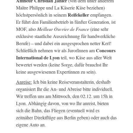
Affineur Christian Janier
(von dem unter anderem
Maître Philippe und La Käserie Käse beziehen)
Reifekeller
höchstpersönlich in seinem
empfangen.
Er führt den Familienbetrieb in fünfter Generation, ist
MOF, also
Meilleur Ouvrier de France
(eine sehr
exklusive staatliche Auszeichnung für handwerkliche
Berufe) – und dabei ein ausgesprochen netter Kerl!
Concours
Schließlich nehmen wir als JurorInnen am
International de Lyon
teil, wo Käse aus aller Welt
bewertet werden (keine Sorge, dafür brauchst Ihr
keine ausgewiesenen Expertinnen zu sein).
Anreise:
Ich bin keine Reiseveranstalterin, deshalb
organisiert Ihr die An- und Abreise bitte individuell.
Wir treffen uns am Mittwoch, den 02.12. um 15h in
Lyon. Abhängig davon, von wo Ihr anreist, bieten
sich die Bahn, das Fliegen (eventuell wird es
zeitnäher Direktflüge aus Berlin geben) oder auch das
eigene Auto an.