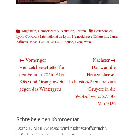
Kategorien
Schlagworte
Allgemein
,
Heinzelcheese-Exkursion
,
Treffen
Bouchons de
Lyon
,
Concours International de Lyon
,
Heinzelcheese-Exkursion
,
Janier
Affineur
,
Käse
,
Les Halles Paul Bocuse
,
Lyon
,
Wein
Beitragsnavigation
← Vorheriger
Nächster →
Vorheriger
Nächster
HeinzelcheeseLetter für
Das war: die
Beitrag:
Beitrag:
den Februar 2026: Alter
Heinzelcheese-
Käse und Orangenwein
Exkursion-Premiere zum
gegen das Wintergrau
Gruyère in die
Westschweiz: 27.-30.
Mai 2026
Schreibe einen Kommentar
Deine E-Mail-Adresse wird nicht veröffentlicht.