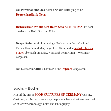
Um
Parmesan und das Alter bzw. die Reife
ging es bei
Deutschlandfunk Nova
.
Heinzelcheese live auf dem Roten Sofa bei NDR DAS!
Es geht
um deutsche Esskultur, und Käse…
Grape Dudes
ist ein kurzweiliger Podcast von Felix Carli und
Patrick Uccelli, und klar, es geht um Wein; in den
nächsten beiden
Folgen
aber auch um Käse. Viel Spaß beim Hören – Wein nicht
vergessen!
Der
Deutschlandfunk
hat mich zum
Gespräch
eingeladen.
Books – Bücher:
Hot off the press!
FOOD CULTURES OF GERMANY
Cuisine,
Customs, and Issues: a concise, comprehensible and yet easy read, with
an extensive chronology, notes and bibliography.