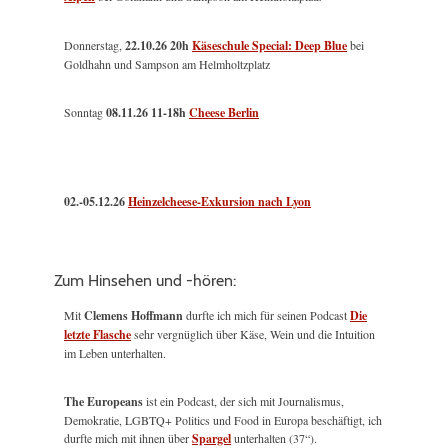
Donnerstag,
22.10.26 20h
Käseschule Special: Deep Blue
bei
Goldhahn und Sampson am Helmholtzplatz
Sonntag
08.11.26
11-18h
Cheese Berlin
02.-05.12.26
Heinzelcheese-Exkursion nach Lyon
Zum Hinsehen und -hören:
Mit
Clemens Hoffmann
durfte ich mich für seinen Podcast
Die
letzte Flasche
sehr vergnüglich über Käse, Wein und die Intuition
im Leben unterhalten.
The Europeans
ist ein Podcast, der sich mit Journalismus,
Demokratie, LGBTQ+ Politics und Food in Europa beschäftigt, ich
durfte mich mit ihnen über
Spargel
unterhalten (37“).