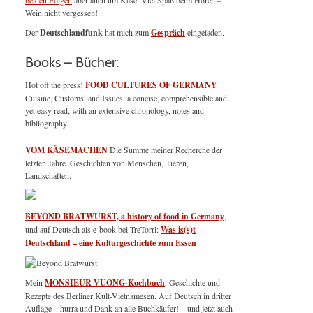
beiden Folgen
aber auch um Käse. Viel Spaß beim Hören –
Wein nicht vergessen!
Der
Deutschlandfunk
hat mich zum
Gespräch
eingeladen.
Books – Bücher:
Hot off the press!
FOOD CULTURES OF GERMANY
Cuisine, Customs, and Issues: a concise, comprehensible and
yet easy read, with an extensive chronology, notes and
bibliography.
VOM KÄSEMACHEN
Die Summe meiner Recherche der
letzten Jahre. Geschichten von Menschen, Tieren,
Landschaften.
BEYOND BRATWURST, a history of food in Germany
,
und auf Deutsch als e-book bei TreTorri:
Was is(s)t
Deutschland – eine Kulturgeschichte zum Essen
Mein
MONSIEUR VUONG-Kochbuch
, Geschichte und
Rezepte des Berliner Kult-Vietnamesen. Auf Deutsch in dritter
Auflage – hurra und Dank an alle Buchkäufer! – und jetzt auch