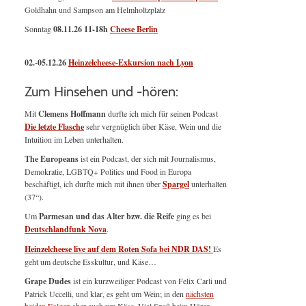
Goldhahn und Sampson am Helmholtzplatz
Sonntag
08.11.26
11-18h
Cheese Berlin
02.-05.12.26
Heinzelcheese-Exkursion nach Lyon
Zum Hinsehen und -hören:
Mit
Clemens Hoffmann
durfte ich mich für seinen Podcast
Die letzte Flasche
sehr vergnüglich über Käse, Wein und die
Intuition im Leben unterhalten.
The Europeans
ist ein Podcast, der sich mit Journalismus,
Demokratie, LGBTQ+ Politics und Food in Europa
beschäftigt, ich durfte mich mit ihnen über
Spargel
unterhalten
(37“).
Um
Parmesan und das Alter bzw. die Reife
ging es bei
Deutschlandfunk Nova
.
Heinzelcheese live auf dem Roten Sofa bei NDR DAS!
Es
geht um deutsche Esskultur, und Käse…
Grape Dudes
ist ein kurzweiliger Podcast von Felix Carli und
Patrick Uccelli, und klar, es geht um Wein; in den
nächsten