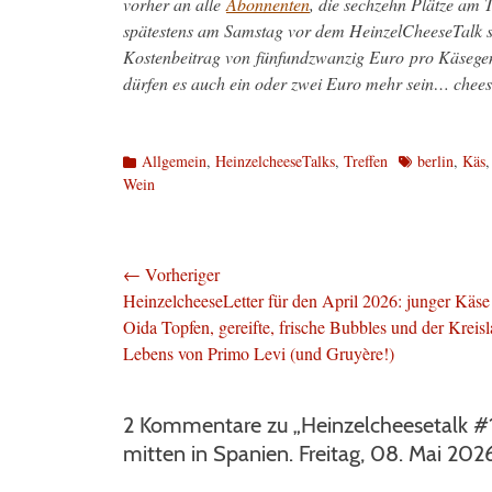
vorher an alle
Abonnenten
, die sechzehn Plätze am
spätestens am Samstag vor dem HeinzelCheeseTalk schr
Kostenbeitrag von fünfundzwanzig Euro pro Käsegen
dürfen es auch ein oder zwei Euro mehr sein… chees
Kategorien
Schlagworte
Allgemein
,
HeinzelcheeseTalks
,
Treffen
berlin
,
Käs
Wein
Beitragsnavigation
← Vorheriger
Vorheriger
HeinzelcheeseLetter für den April 2026: junger Käse
Beitrag:
Oida Topfen, gereifte, frische Bubbles und der Kreisl
Lebens von Primo Levi (und Gruyère!)
2 Kommentare zu „Heinzelcheesetalk #1
mitten in Spanien. Freitag, 08. Mai 2026