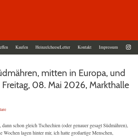
effen
Kaufen
HeinzelcheeseLetter
Kontakt
Impressum
üdmähren, mitten in Europa, und
 Freitag, 08. Mai 2026, Markthalle
are
 dann schon gleich Tschechien (oder genauer gesagt Südmähren),
 Wochen lagen hinter mir, ich hatte großartige Menschen,