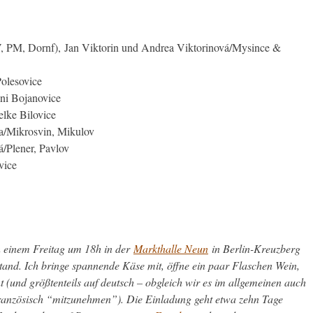
V, PM, Dornf), Jan Viktorin und Andrea Viktorinová/Mysince &
olesovice
lni Bojanovice
elke Bilovice
ka/Mikrosvin, Mikulov
/Plener, Pavlov
vice
 einem Freitag um 18h in der
Markthalle Neun
in Berlin-Kreuzberg
tand. Ich bringe spannende Käse mit, öffne ein paar Flaschen Wein,
nt (und größtenteils auf deutsch – obgleich wir es im allgemeinen auch
 französisch “mitzunehmen”). Die Einladung geht etwa zehn Tage