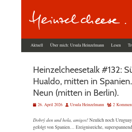
Primäres
Zum
Aktuell
Über mich: Ursula Heinzelmann
Lesen
Tr
Inhalt
Menü
springen
Heinzelcheesetalk #132: S
Hualdo, mitten in Spanien.
Neun (mitten in Berlin).
Veröffentlicht
Autor
26. April 2026
Ursula Heinzelmann
2 Komment
am
Dobrý den und hola, amigos!
Neulich noch Uruguay,
gefolgt von Spanien… Ereignisreiche, superspannende