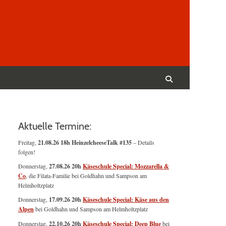
Suchen
nach:
Suchen
Aktuelle Termine:
Freitag,
21.08.26 18h HeinzelcheeseTalk #135
– Details
folgen!
Donnerstag,
27.08.26 20h
Käseschule Special: Mozzarella &
Co
, die Filata-Familie bei Goldhahn und Sampson am
Helmholtzplatz
Donnerstag,
17.09.26 20h
Käseschule Special: Käse aus den
Alpen
bei Goldhahn und Sampson am Helmholtzplatz
Donnerstag,
22.10.26 20h
Käseschule Special: Deep Blue
bei