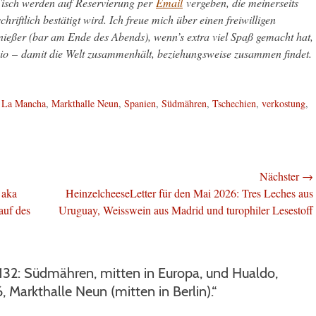
 Tisch werden auf Reservierung per
Email
vergeben, die meinerseits
iftlich bestätigt wird. Ich freue mich über einen freiwilligen
ießer (bar am Ende des Abends), wenn’s extra viel Spaß gemacht hat,
io
–
damit die Welt zusammenhält, beziehungsweise zusammen findet.
,
La Mancha
,
Markthalle Neun
,
Spanien
,
Südmähren
,
Tschechien
,
verkostung
,
Nächster →
Nächster
 aka
HeinzelcheeseLetter für den Mai 2026: Tres Leches aus
Beitrag:
auf des
Uruguay, Weisswein aus Madrid und turophiler Lesestoff
32: Südmähren, mitten in Europa, und Hualdo,
, Markthalle Neun (mitten in Berlin).“