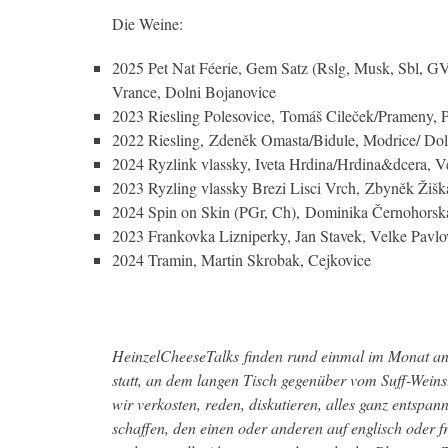
Die Weine:
2025 Pet Nat Féerie, Gem Satz (Rslg, Musk, Sbl, G
Vrance, Dolni Bojanovice
2023 Riesling Polesovice, Tomáš Cileček/Prameny, P
2022 Riesling, Zdeněk Omasta/Bidule, Modrice/ Do
2024 Ryzlink vlassky, Iveta Hrdina/Hrdina&dcera, V
2023 Ryzling vlassky Brezi Lisci Vrch, Zbyněk Žiš
2024 Spin on Skin (PGr, Ch), Dominika Černohorská
2023 Frankovka Lizniperky, Jan Stavek, Velke Pavlo
2024 Tramin, Martin Skrobak, Cejkovice
HeinzelCheeseTalks finden rund einmal im Monat an
statt, an dem langen Tisch gegenüber vom Suff-Weins
wir verkosten, reden, diskutieren, alles ganz entspan
schaffen, den einen oder anderen auf englisch oder