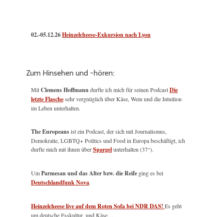
02.-05.12.26
Heinzelcheese-Exkursion nach Lyon
Zum Hinsehen und -hören:
Mit
Clemens Hoffmann
durfte ich mich für seinen Podcast
Die
letzte Flasche
sehr vergnüglich über Käse, Wein und die Intuition
im Leben unterhalten.
The Europeans
ist ein Podcast, der sich mit Journalismus,
Demokratie, LGBTQ+ Politics und Food in Europa beschäftigt, ich
durfte mich mit ihnen über
Spargel
unterhalten (37“).
Um
Parmesan und das Alter bzw. die Reife
ging es bei
Deutschlandfunk Nova
.
Heinzelcheese live auf dem Roten Sofa bei NDR DAS!
Es geht
um deutsche Esskultur, und Käse…