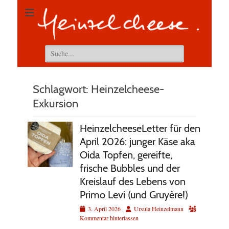
Suchen
nach:
Schlagwort:
Heinzelcheese-
Exkursion
HeinzelcheeseLetter für den
April 2026: junger Käse aka
Oida Topfen, gereifte,
frische Bubbles und der
Kreislauf des Lebens von
Primo Levi (und Gruyère!)
Veröffentlicht
Autor
3. April 2026
Ursula Heinzelmann
am
Kommentar hinterlassen