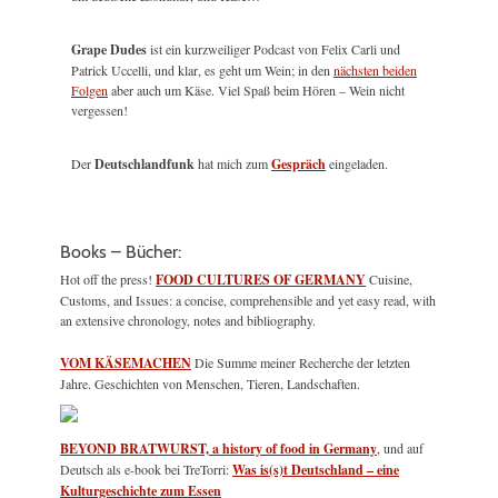
Grape Dudes
ist ein kurzweiliger Podcast von Felix Carli und
Patrick Uccelli, und klar, es geht um Wein; in den
nächsten beiden
Folgen
aber auch um Käse. Viel Spaß beim Hören – Wein nicht
vergessen!
Der
Deutschlandfunk
hat mich zum
Gespräch
eingeladen.
Books – Bücher:
Hot off the press!
FOOD CULTURES OF GERMANY
Cuisine,
Customs, and Issues: a concise, comprehensible and yet easy read, with
an extensive chronology, notes and bibliography.
VOM KÄSEMACHEN
Die Summe meiner Recherche der letzten
Jahre. Geschichten von Menschen, Tieren, Landschaften.
BEYOND BRATWURST, a history of food in Germany
, und auf
Deutsch als e-book bei TreTorri:
Was is(s)t Deutschland – eine
Kulturgeschichte zum Essen