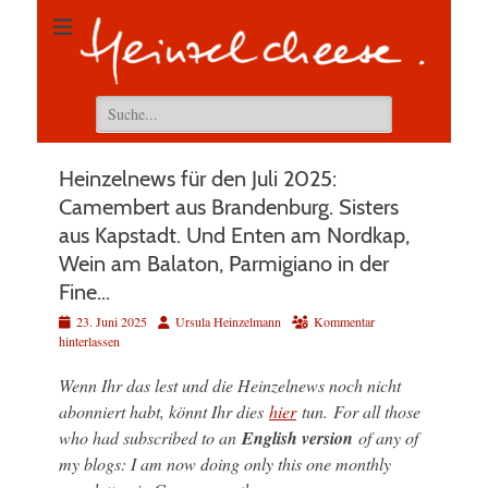
Suchen
nach:
Heinzelnews für den Juli 2025:
Camembert aus Brandenburg. Sisters
aus Kapstadt. Und Enten am Nordkap,
Wein am Balaton, Parmigiano in der
Fine…
Veröffentlicht
Autor
23. Juni 2025
Ursula Heinzelmann
Kommentar
am
hinterlassen
Wenn Ihr das lest und die Heinzelnews noch nicht
abonniert habt, könnt Ihr dies
hier
tun.
For all those
who had subscribed to an
English version
of any of
my blogs: I am now doing only this one monthly