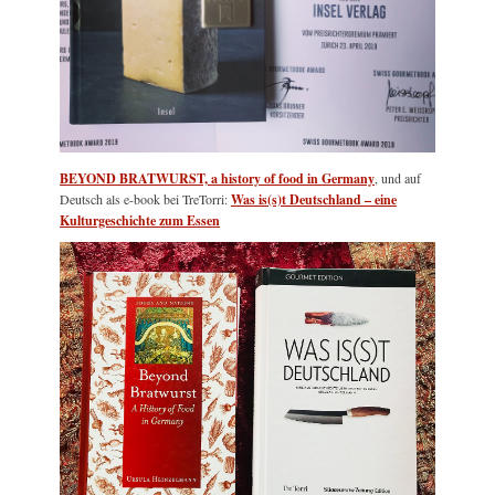
BEYOND BRATWURST, a history of food in Germany
, und auf
Deutsch als e-book bei TreTorri:
Was is(s)t Deutschland – eine
Kulturgeschichte zum Essen