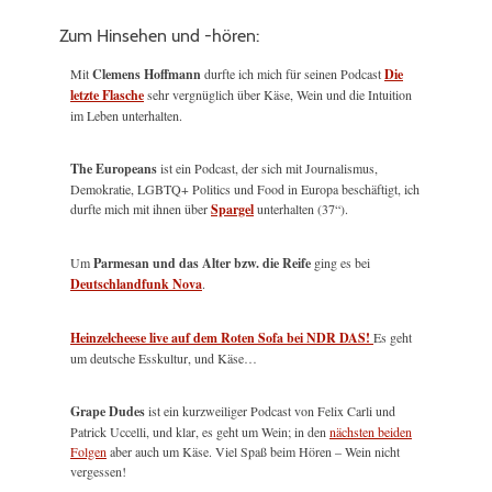
Zum Hinsehen und -hören:
Mit
Clemens Hoffmann
durfte ich mich für seinen Podcast
Die
letzte Flasche
sehr vergnüglich über Käse, Wein und die Intuition
im Leben unterhalten.
The Europeans
ist ein Podcast, der sich mit Journalismus,
Demokratie, LGBTQ+ Politics und Food in Europa beschäftigt, ich
durfte mich mit ihnen über
Spargel
unterhalten (37“).
Um
Parmesan und das Alter bzw. die Reife
ging es bei
Deutschlandfunk Nova
.
Heinzelcheese live auf dem Roten Sofa bei NDR DAS!
Es geht
um deutsche Esskultur, und Käse…
Grape Dudes
ist ein kurzweiliger Podcast von Felix Carli und
Patrick Uccelli, und klar, es geht um Wein; in den
nächsten beiden
Folgen
aber auch um Käse. Viel Spaß beim Hören – Wein nicht
vergessen!