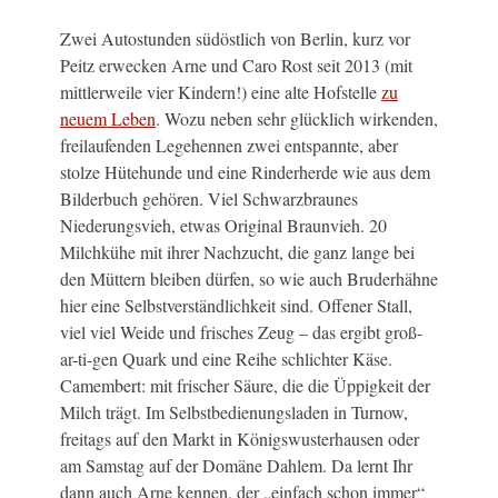
Zwei Autostunden südöstlich von Berlin, kurz vor
Peitz erwecken Arne und Caro Rost seit 2013 (mit
mittlerweile vier Kindern!) eine alte Hofstelle
zu
neuem Leben
. Wozu neben sehr glücklich wirkenden,
freilaufenden Legehennen zwei entspannte, aber
stolze Hütehunde und eine Rinderherde wie aus dem
Bilderbuch gehören. Viel Schwarzbraunes
Niederungsvieh, etwas Original Braunvieh. 20
Milchkühe mit ihrer Nachzucht, die ganz lange bei
den Müttern bleiben dürfen, so wie auch Bruderhähne
hier eine Selbstverständlichkeit sind. Offener Stall,
viel viel Weide und frisches Zeug – das ergibt groß-
ar-ti-gen Quark und eine Reihe schlichter Käse.
Camembert: mit frischer Säure, die die Üppigkeit der
Milch trägt. Im Selbstbedienungsladen in Turnow,
freitags auf den Markt in Königswusterhausen oder
am Samstag auf der Domäne Dahlem. Da lernt Ihr
dann auch Arne kennen, der „einfach schon immer“