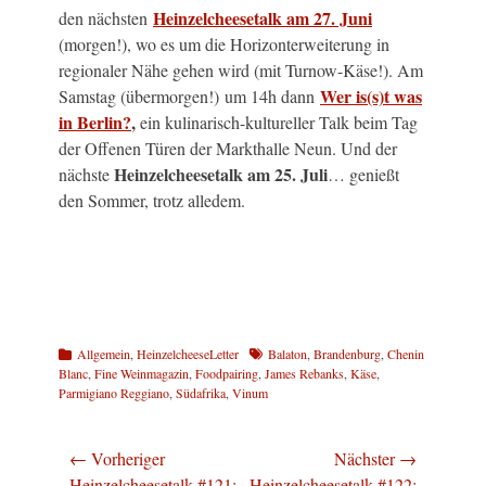
Heinzelcheesetalk am 27. Juni
den nächsten
(morgen!), wo es um die Horizonterweiterung in
regionaler Nähe gehen wird (mit Turnow-Käse!). Am
Wer is(s)t was
Samstag (übermorgen!) um 14h dann
in Berlin?
,
ein kulinarisch-kultureller Talk beim Tag
der Offenen Türen der Markthalle Neun. Und der
Heinzelcheesetalk am 25. Juli
nächste
… genießt
den Sommer, trotz alledem.
Kategorien
Schlagworte
Allgemein
,
HeinzelcheeseLetter
Balaton
,
Brandenburg
,
Chenin
Blanc
,
Fine Weinmagazin
,
Foodpairing
,
James Rebanks
,
Käse
,
Parmigiano Reggiano
,
Südafrika
,
Vinum
Beitragsnavigation
← Vorheriger
Nächster →
Vorheriger
Nächster
Heinzelcheesetalk #121:
Heinzelcheesetalk #122: