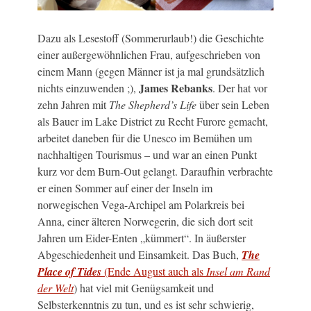
Dazu als Lesestoff (Sommerurlaub!) die Geschichte
einer außergewöhnlichen Frau, aufgeschrieben von
einem Mann (gegen Männer ist ja mal grundsätzlich
James Rebanks
nichts einzuwenden ;),
. Der hat vor
zehn Jahren mit
The Shepherd’s Life
über sein Leben
als Bauer im Lake District zu Recht Furore gemacht,
arbeitet daneben für die Unesco im Bemühen um
nachhaltigen Tourismus – und war an einen Punkt
kurz vor dem Burn-Out gelangt. Daraufhin verbrachte
er einen Sommer auf einer der Inseln im
norwegischen Vega-Archipel am Polarkreis bei
Anna, einer älteren Norwegerin, die sich dort seit
Jahren um Eider-Enten „kümmert“. In äußerster
Abgeschiedenheit und Einsamkeit. Das Buch,
The
Place of Tides
(Ende August auch als
Insel am Rand
der Welt
) hat viel mit Genügsamkeit und
Selbsterkenntnis zu tun, und es ist sehr schwierig,