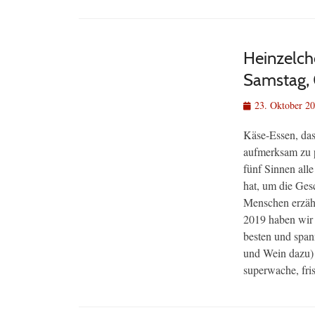
Heinzelche
Samstag,
Veröffentlicht
23. Oktober 2
am
Käse-Essen, das 
aufmerksam zu p
fünf Sinnen all
hat, um die Ges
Menschen erzähl
2019 haben wir 
besten und span
und Wein dazu) 
superwache, fris