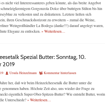
es nicht viel Intereressanteres geben könnte, als das breite Angebot
 schmelzigkremigem Gorgonzola Dolce über buttrigen Stilton bis hin
seyblue zu verkosten und zu diskutieren. Letztere ließen sich
 ein, ihren Geschmackshorizont zu erweitern – zumal die Weine,
rliner Weingroßhändler La Bodega (danke!!!) darauf angelegt waren,
hnte Eleganz zu entlocken.
» Weiterlesen…
esetalk Spezial Butter: Sonntag, 10.
 2019
Autor
019
Ursula Heinzelmann
Kommentar hinterlassen
 Jahre her, daß wir beim Heinzelcheesetalk die Butter unter die
 genommen haben. Höchste Zeit also, uns wieder der Frage zu
meckt eigentlich Super-Ober-Spitzen-Butter? Wie entsteht Butter, worin
die Unterschiede?
» Weiterlesen…