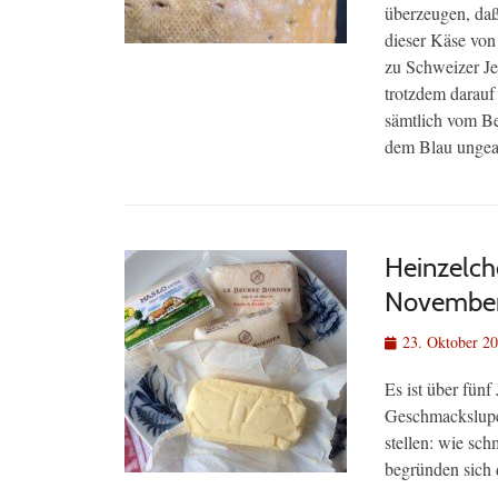
überzeugen, daß 
dieser Käse von
zu Schweizer Jer
trotzdem darauf
sämtlich vom Be
dem Blau ungea
Heinzelche
November
Veröffentlicht
23. Oktober 2
am
Es ist über fünf
Geschmackslupe
stellen: wie sch
begründen sich 