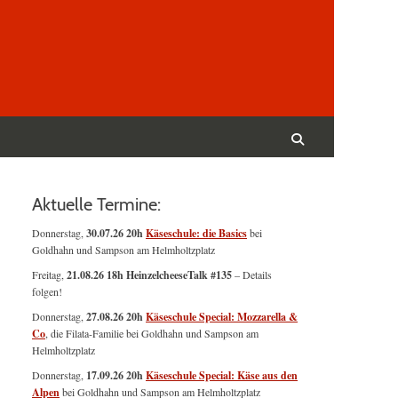
Suchen
nach:
Suchen
Aktuelle Termine:
Donnerstag,
30.07.26 20h
Käseschule: die Basics
bei
Goldhahn und Sampson am Helmholtzplatz
Freitag,
21.08.26 18h HeinzelcheeseTalk #135
– Details
folgen!
Donnerstag,
27.08.26 20h
Käseschule Special: Mozzarella &
Co
, die Filata-Familie bei Goldhahn und Sampson am
Helmholtzplatz
Donnerstag,
17.09.26 20h
Käseschule Special: Käse aus den
Alpen
bei Goldhahn und Sampson am Helmholtzplatz