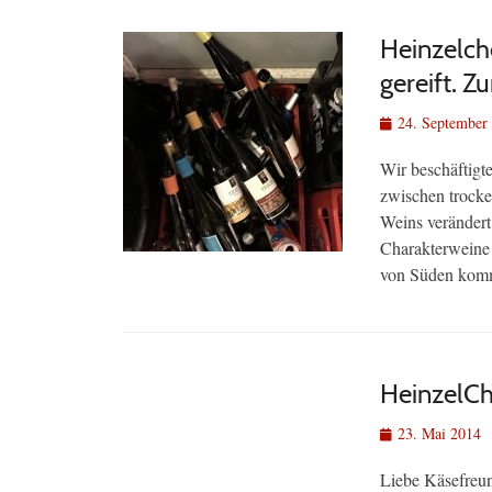
Heinzelche
gereift. Z
Veröffentlicht
24. September
am
Wir beschäftigt
zwischen trocke
Weins verändert
Charakterweine 
von Süden komm
HeinzelCh
Veröffentlicht
23. Mai 2014
am
Liebe Käsefreun