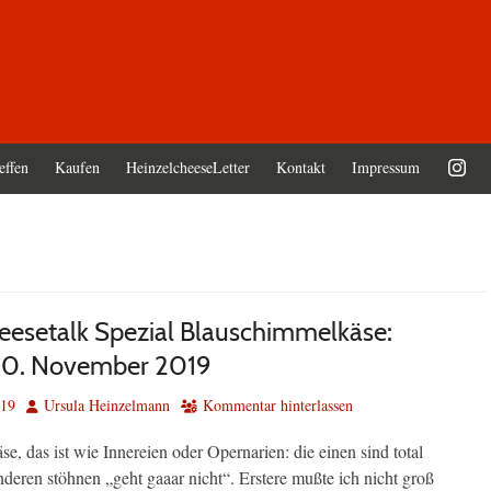
effen
Kaufen
HeinzelcheeseLetter
Kontakt
Impressum
eesetalk Spezial Blauschimmelkäse:
 10. November 2019
Autor
019
Ursula Heinzelmann
Kommentar hinterlassen
, das ist wie Innereien oder Opernarien: die einen sind total
anderen stöhnen „geht gaaar nicht“. Erstere mußte ich nicht groß