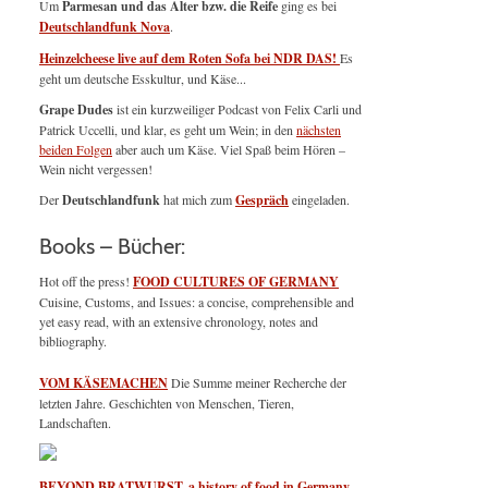
Um
Parmesan und das Alter bzw. die Reife
ging es bei
Deutschlandfunk Nova
.
Heinzelcheese live auf dem Roten Sofa bei NDR DAS!
Es
geht um deutsche Esskultur, und Käse...
Grape Dudes
ist ein kurzweiliger Podcast von Felix Carli und
Patrick Uccelli, und klar, es geht um Wein; in den
nächsten
beiden Folgen
aber auch um Käse. Viel Spaß beim Hören –
Wein nicht vergessen!
Der
Deutschlandfunk
hat mich zum
Gespräch
eingeladen.
Books – Bücher:
Hot off the press!
FOOD CULTURES OF GERMANY
Cuisine, Customs, and Issues: a concise, comprehensible and
yet easy read, with an extensive chronology, notes and
bibliography.
VOM KÄSEMACHEN
Die Summe meiner Recherche der
letzten Jahre. Geschichten von Menschen, Tieren,
Landschaften.
BEYOND BRATWURST, a history of food in Germany
,