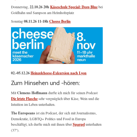
Donnerstag,
22.10.26 20h
Käseschule Special: Deep Blue
bei
Goldhahn und Sampson am Helmholtzplatz
Sonntag
08.11.26
11-18h
Cheese Berlin
02.-05.12.26
Heinzelcheese-Exkursion nach Lyon
Zum Hinsehen und -hören:
Mit
Clemens Hoffmann
durfte ich mich für seinen Podcast
Die letzte Flasche
sehr vergnüglich über Käse, Wein und die
Intuition im Leben unterhalten.
The Europeans
ist ein Podcast, der sich mit Journalismus,
Demokratie, LGBTQ+ Politics und Food in Europa
beschäftigt, ich durfte mich mit ihnen über
Spargel
unterhalten
(37'').