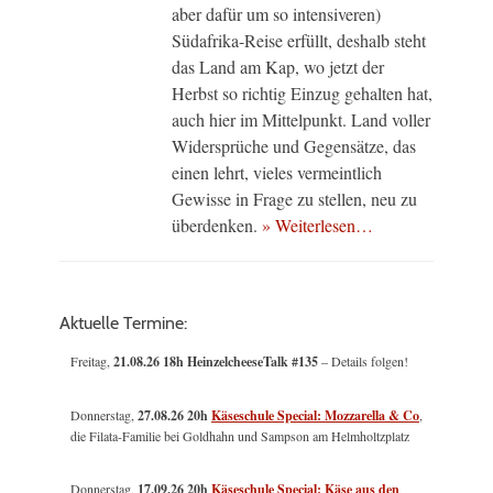
aber dafür um so intensiveren)
Südafrika-Reise erfüllt, deshalb steht
das Land am Kap, wo jetzt der
Herbst so richtig Einzug gehalten hat,
auch hier im Mittelpunkt. Land voller
Widersprüche und Gegensätze, das
einen lehrt, vieles vermeintlich
Gewisse in Frage zu stellen, neu zu
überdenken.
» Weiterlesen…
Aktuelle Termine:
Freitag,
21.08.26 18h HeinzelcheeseTalk #135
– Details folgen!
Donnerstag,
27.08.26 20h
Käseschule Special: Mozzarella & Co
,
die Filata-Familie bei Goldhahn und Sampson am Helmholtzplatz
Donnerstag,
17.09.26 20h
Käseschule Special: Käse aus den