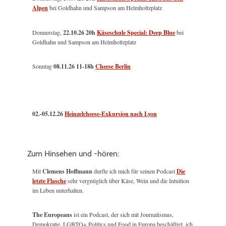
Alpen
bei Goldhahn und Sampson am Helmholtzplatz
Donnerstag,
22.10.26 20h
Käseschule Special: Deep Blue
bei
Goldhahn und Sampson am Helmholtzplatz
Sonntag
08.11.26
11-18h
Cheese Berlin
02.-05.12.26
Heinzelcheese-Exkursion nach Lyon
Zum Hinsehen und -hören:
Mit
Clemens Hoffmann
durfte ich mich für seinen Podcast
Die
letzte Flasche
sehr vergnüglich über Käse, Wein und die Intuition
im Leben unterhalten.
The Europeans
ist ein Podcast, der sich mit Journalismus,
Demokratie, LGBTQ+ Politics und Food in Europa beschäftigt, ich