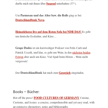
durfte mich mit ihnen über
Spargel
unterhalten (37“).
Um
Parmesan und das Alter bzw. die Reife
ging es bei
Deutschlandfunk Nova
.
Heinzelcheese live auf dem Roten Sofa bei NDR DAS!
Es geht
um deutsche Esskultur, und Käse…
Grape Dudes
ist ein kurzweiliger Podcast von Felix Carli und
Patrick Uccelli, und klar, es geht um Wein; in den
nächsten beiden
Folgen
aber auch um Käse. Viel Spaß beim Hören – Wein nicht
vergessen!
Der
Deutschlandfunk
hat mich zum
Gespräch
eingeladen.
Books – Bücher:
Hot off the press!
FOOD CULTURES OF GERMANY
Cuisine,
Customs, and Issues: a concise, comprehensible and yet easy read, with
an extensive chronology, notes and bibliography.