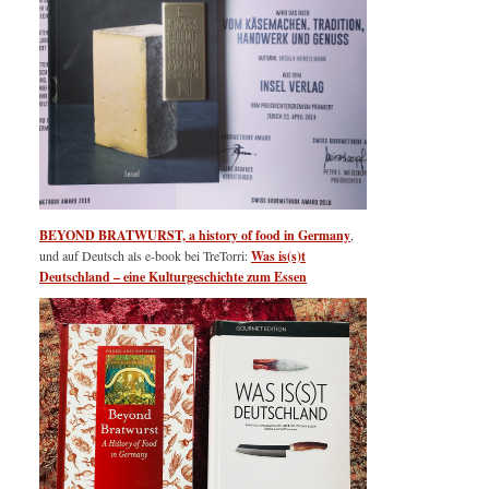
BEYOND BRATWURST, a history of food in Germany
,
und auf Deutsch als e-book bei TreTorri:
Was is(s)t
Deutschland – eine Kulturgeschichte zum Essen