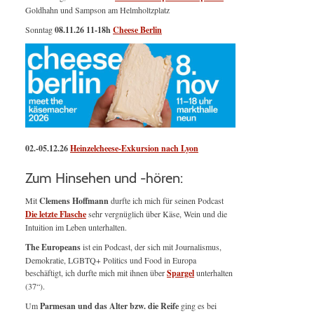
Goldhahn und Sampson am Helmholtzplatz
Sonntag
08.11.26
11-18h
Cheese Berlin
02.-05.12.26
Heinzelcheese-Exkursion nach Lyon
Zum Hinsehen und -hören:
Mit
Clemens Hoffmann
durfte ich mich für seinen Podcast
Die letzte Flasche
sehr vergnüglich über Käse, Wein und die
Intuition im Leben unterhalten.
The Europeans
ist ein Podcast, der sich mit Journalismus,
Demokratie, LGBTQ+ Politics und Food in Europa
beschäftigt, ich durfte mich mit ihnen über
Spargel
unterhalten
(37“).
Um
Parmesan und das Alter bzw. die Reife
ging es bei