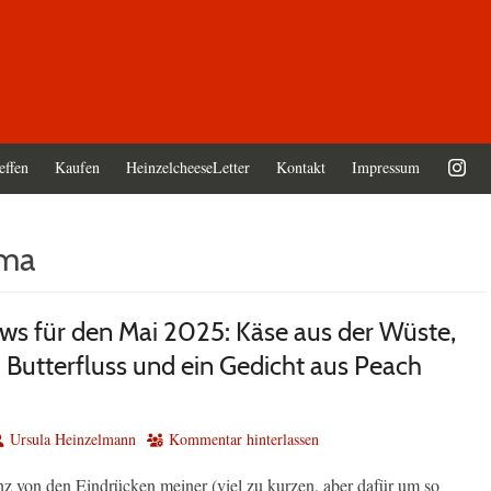
effen
Kaufen
HeinzelcheeseLetter
Kontakt
Impressum
ma
ws für den Mai 2025: Käse aus der Wüste,
Butterfluss und ein Gedicht aus Peach
utor
Ursula Heinzelmann
Kommentar hinterlassen
nz von den Eindrücken meiner (viel zu kurzen, aber dafür um so