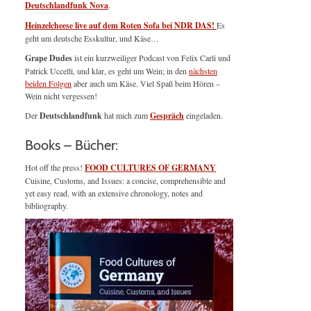
Deutschlandfunk Nova
.
Heinzelcheese live auf dem Roten Sofa bei NDR DAS!
Es
geht um deutsche Esskultur, und Käse…
Grape Dudes
ist ein kurzweiliger Podcast von Felix Carli und
Patrick Uccelli, und klar, es geht um Wein; in den
nächsten
beiden Folgen
aber auch um Käse. Viel Spaß beim Hören –
Wein nicht vergessen!
Der
Deutschlandfunk
hat mich zum
Gespräch
eingeladen.
Books – Bücher:
Hot off the press!
FOOD CULTURES OF GERMANY
Cuisine, Customs, and Issues: a concise, comprehensible and
yet easy read, with an extensive chronology, notes and
bibliography.