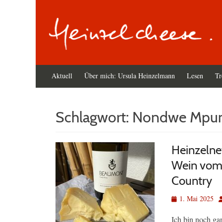
Primäres
Zum
Aktuell
Über mich: Ursula Heinzelmann
Lesen
Tr
Inhalt
Menü
springen
Schlagwort:
Nondwe Mpu
Heinzelne
Wein vom 
Country
Veröffentlicht
A
1. Mai 2025
am
Ich bin noch ga