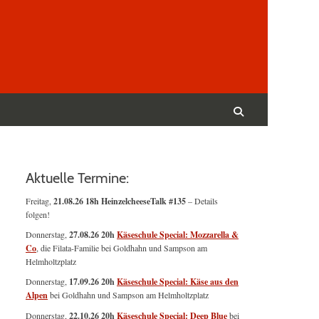
Suchen
nach:
Suchen
Aktuelle Termine:
Freitag,
21.08.26 18h HeinzelcheeseTalk #135
– Details
folgen!
Donnerstag,
27.08.26 20h
Käseschule Special: Mozzarella &
Co
, die Filata-Familie bei Goldhahn und Sampson am
Helmholtzplatz
Donnerstag,
17.09.26 20h
Käseschule Special: Käse aus den
Alpen
bei Goldhahn und Sampson am Helmholtzplatz
Donnerstag,
22.10.26 20h
Käseschule Special: Deep Blue
bei