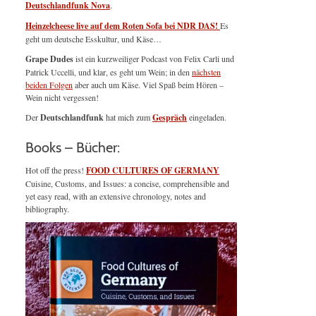
Deutschlandfunk Nova
.
Heinzelcheese live auf dem Roten Sofa bei NDR DAS!
Es
geht um deutsche Esskultur, und Käse…
Grape Dudes
ist ein kurzweiliger Podcast von Felix Carli und
Patrick Uccelli, und klar, es geht um Wein; in den
nächsten
beiden Folgen
aber auch um Käse. Viel Spaß beim Hören –
Wein nicht vergessen!
Der
Deutschlandfunk
hat mich zum
Gespräch
eingeladen.
Books – Bücher:
Hot off the press!
FOOD CULTURES OF GERMANY
Cuisine, Customs, and Issues: a concise, comprehensible and
yet easy read, with an extensive chronology, notes and
bibliography.