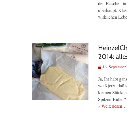
den Flaschen in
überhaupt: Klas
wirklichen Leb
HeinzelCh
2014: alle
Veröffentlicht
16. September
am
Ja, Ihr habt gan
weiß jetzt, daß 
kleinen Stückc
Spitzen-Butter?
» Weiterlesen…