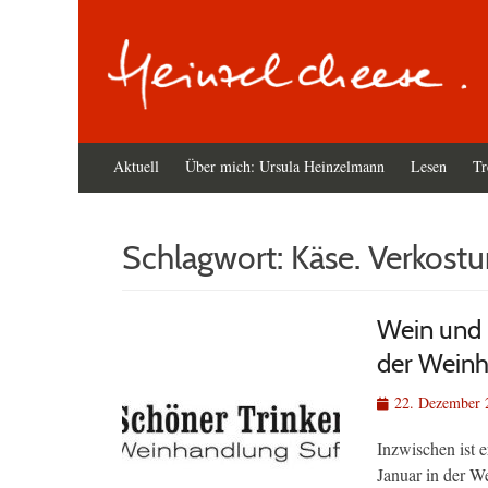
Primäres
Zum
Aktuell
Über mich: Ursula Heinzelmann
Lesen
Tr
Inhalt
Menü
springen
Schlagwort:
Käse. Verkost
Wein und 
der Weinh
Veröffentlicht
22. Dezember 
am
Inzwischen ist e
Januar in der W