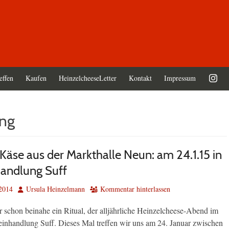
effen
Kaufen
HeinzelcheeseLetter
Kontakt
Impressum
ung
Käse aus der Markthalle Neun: am 24.1.15 in
andlung Suff
Autor
2014
Ursula Heinzelmann
Kommentar hinterlassen
r schon beinahe ein Ritual, der alljährliche Heinzelcheese-Abend im
einhandlung Suff. Dieses Mal treffen wir uns am 24. Januar zwischen