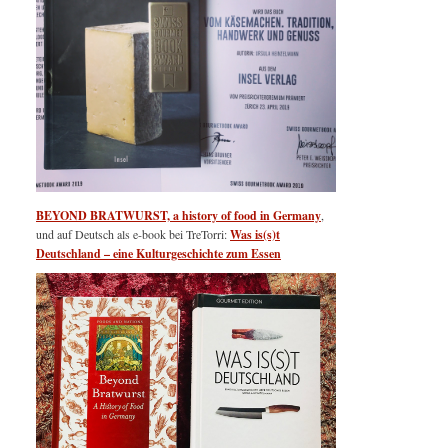
BEYOND BRATWURST, a history of food in Germany
,
und auf Deutsch als e-book bei TreTorri:
Was is(s)t
Deutschland – eine Kulturgeschichte zum Essen