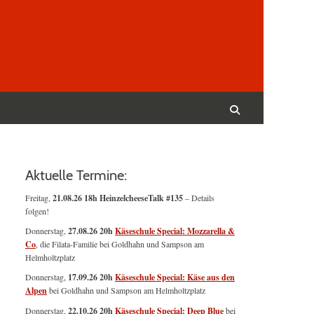
Suchen
nach:
Suchen
Aktuelle Termine:
Freitag,
21.08.26 18h HeinzelcheeseTalk #135
– Details
folgen!
Donnerstag,
27.08.26 20h
Käseschule Special: Mozzarella &
Co
, die Filata-Familie bei Goldhahn und Sampson am
Helmholtzplatz
Donnerstag,
17.09.26 20h
Käseschule Special: Käse aus den
Alpen
bei Goldhahn und Sampson am Helmholtzplatz
Donnerstag,
22.10.26 20h
Käseschule Special: Deep Blue
bei