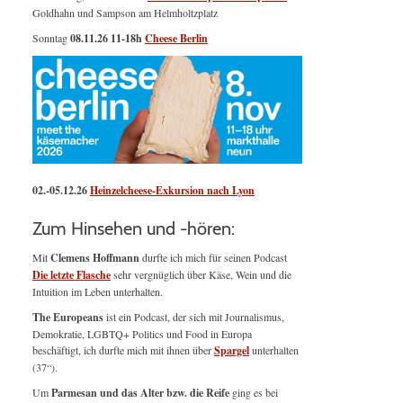
Goldhahn und Sampson am Helmholtzplatz
Sonntag
08.11.26
11-18h
Cheese Berlin
02.-05.12.26
Heinzelcheese-Exkursion nach Lyon
Zum Hinsehen und -hören:
Mit
Clemens Hoffmann
durfte ich mich für seinen Podcast
Die letzte Flasche
sehr vergnüglich über Käse, Wein und die
Intuition im Leben unterhalten.
The Europeans
ist ein Podcast, der sich mit Journalismus,
Demokratie, LGBTQ+ Politics und Food in Europa
beschäftigt, ich durfte mich mit ihnen über
Spargel
unterhalten
(37“).
Um
Parmesan und das Alter bzw. die Reife
ging es bei