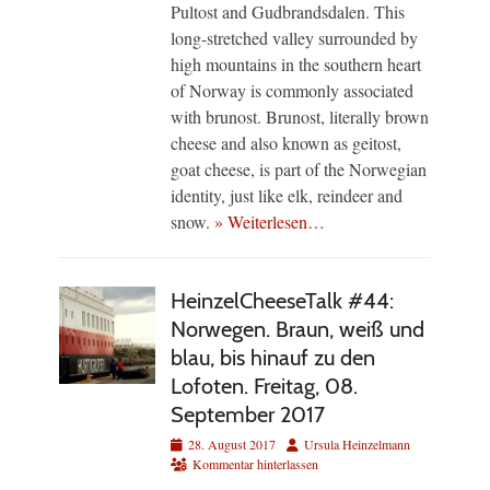
Pultost and Gudbrandsdalen. This
long-stretched valley surrounded by
high mountains in the southern heart
of Norway is commonly associated
with brunost. Brunost, literally brown
cheese and also known as geitost,
goat cheese, is part of the Norwegian
identity, just like elk, reindeer and
snow.
» Weiterlesen…
HeinzelCheeseTalk #44:
Norwegen. Braun, weiß und
blau, bis hinauf zu den
Lofoten. Freitag, 08.
September 2017
Veröffentlicht
Autor
28. August 2017
Ursula Heinzelmann
am
Kommentar hinterlassen