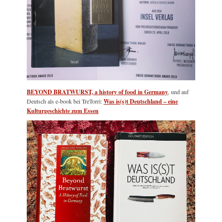
BEYOND BRATWURST, a history of food in Germany
, und auf
Deutsch als e-book bei TreTorri:
Was is(s)t Deutschland – eine
Kulturgeschichte zum Essen