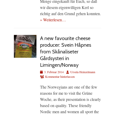
Menge eingekauft für Euch, so daß
wir diesem eigenwilligen Kerl so
richtig auf den Grund gehen konnten.
» Weiterlesen…
A new favourite cheese
producer: Svein Håpnes
from Skånaliseter
Gårdsysteri in
Limingen/Norway
Veröffentlicht
Autor
3. Februar 2014
Ursula Heinzelmann
am
Kommentar hinterlassen
The Norwegians are one of the few
reasons for me to visit the Grüne
Woche, as their presentation is clearly
based on quality. These friendly
Nordic men and women all sport the