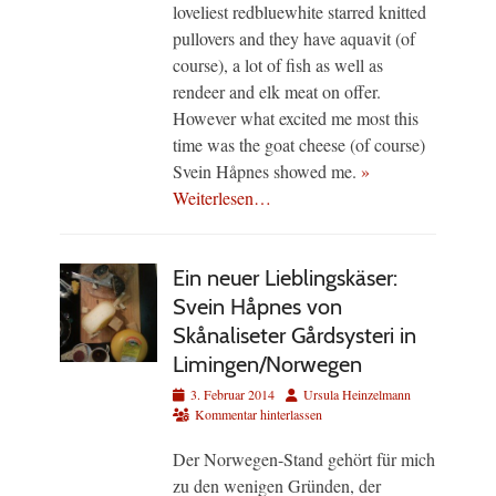
loveliest redbluewhite starred knitted
pullovers and they have aquavit (of
course), a lot of fish as well as
rendeer and elk meat on offer.
However what excited me most this
time was the goat cheese (of course)
Svein Håpnes showed me.
»
Weiterlesen…
Ein neuer Lieblingskäser:
Svein Håpnes von
Skånaliseter Gårdsysteri in
Limingen/Norwegen
Veröffentlicht
Autor
3. Februar 2014
Ursula Heinzelmann
am
Kommentar hinterlassen
Der Norwegen-Stand gehört für mich
zu den wenigen Gründen, der