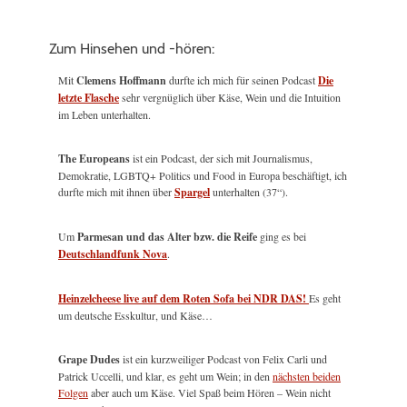
Zum Hinsehen und -hören:
Mit
Clemens Hoffmann
durfte ich mich für seinen Podcast
Die
letzte Flasche
sehr vergnüglich über Käse, Wein und die Intuition
im Leben unterhalten.
The Europeans
ist ein Podcast, der sich mit Journalismus,
Demokratie, LGBTQ+ Politics und Food in Europa beschäftigt, ich
durfte mich mit ihnen über
Spargel
unterhalten (37“).
Um
Parmesan und das Alter bzw. die Reife
ging es bei
Deutschlandfunk Nova
.
Heinzelcheese live auf dem Roten Sofa bei NDR DAS!
Es geht
um deutsche Esskultur, und Käse…
Grape Dudes
ist ein kurzweiliger Podcast von Felix Carli und
Patrick Uccelli, und klar, es geht um Wein; in den
nächsten beiden
Folgen
aber auch um Käse. Viel Spaß beim Hören – Wein nicht