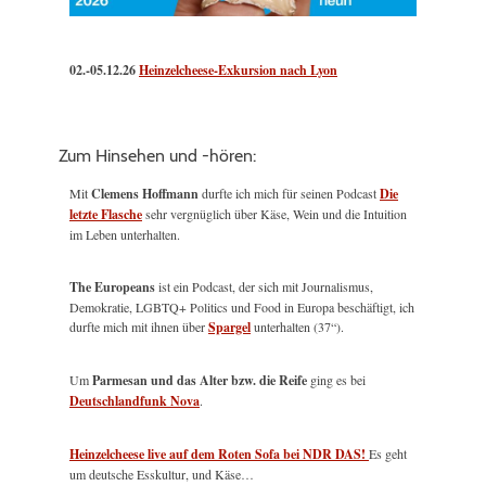
02.-05.12.26
Heinzelcheese-Exkursion nach Lyon
Zum Hinsehen und -hören:
Mit
Clemens Hoffmann
durfte ich mich für seinen Podcast
Die
letzte Flasche
sehr vergnüglich über Käse, Wein und die Intuition
im Leben unterhalten.
The Europeans
ist ein Podcast, der sich mit Journalismus,
Demokratie, LGBTQ+ Politics und Food in Europa beschäftigt, ich
durfte mich mit ihnen über
Spargel
unterhalten (37“).
Um
Parmesan und das Alter bzw. die Reife
ging es bei
Deutschlandfunk Nova
.
Heinzelcheese live auf dem Roten Sofa bei NDR DAS!
Es geht
um deutsche Esskultur, und Käse…