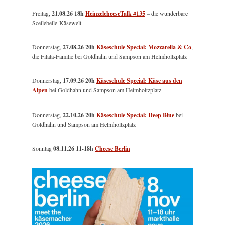
Freitag,
21.08.26 18h
HeinzelcheeseTalk #135
– die wunderbare
Scellebelle-Käsewelt
Donnerstag,
27.08.26 20h
Käseschule Special: Mozzarella & Co
,
die Filata-Familie bei Goldhahn und Sampson am Helmholtzplatz
Donnerstag,
17.09.26 20h
Käseschule Special: Käse aus den
Alpen
bei Goldhahn und Sampson am Helmholtzplatz
Donnerstag,
22.10.26 20h
Käseschule Special: Deep Blue
bei
Goldhahn und Sampson am Helmholtzplatz
Sonntag
08.11.26
11-18h
Cheese Berlin