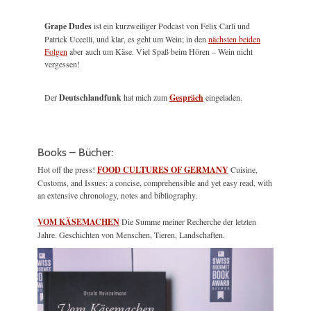
Grape Dudes
ist ein kurzweiliger Podcast von Felix Carli und
Patrick Uccelli, und klar, es geht um Wein; in den
nächsten beiden
Folgen
aber auch um Käse. Viel Spaß beim Hören – Wein nicht
vergessen!
Der
Deutschlandfunk
hat mich zum
Gespräch
eingeladen.
Books – Bücher:
Hot off the press!
FOOD CULTURES OF GERMANY
Cuisine,
Customs, and Issues: a concise, comprehensible and yet easy read, with
an extensive chronology, notes and bibliography.
VOM KÄSEMACHEN
Die Summe meiner Recherche der letzten
Jahre. Geschichten von Menschen, Tieren, Landschaften.