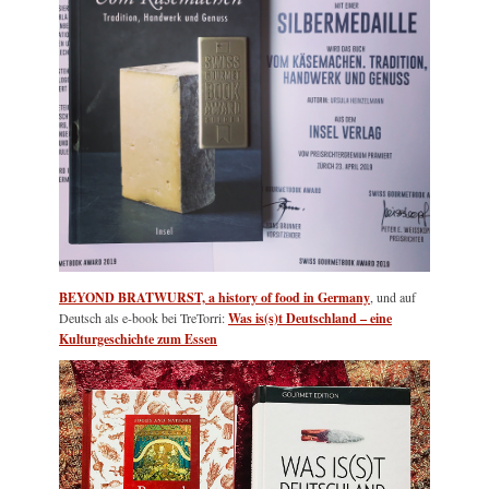
BEYOND BRATWURST, a history of food in Germany
, und auf
Deutsch als e-book bei TreTorri:
Was is(s)t Deutschland – eine
Kulturgeschichte zum Essen