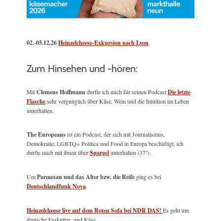
02.-05.12.26
Heinzelcheese-Exkursion nach Lyon
Zum Hinsehen und -hören:
Mit
Clemens Hoffmann
durfte ich mich für seinen Podcast
Die letzte
Flasche
sehr vergnüglich über Käse, Wein und die Intuition im Leben
unterhalten.
The Europeans
ist ein Podcast, der sich mit Journalismus,
Demokratie, LGBTQ+ Politics und Food in Europa beschäftigt, ich
durfte mich mit ihnen über
Spargel
unterhalten (37'').
Um
Parmesan und das Alter bzw. die Reife
ging es bei
Deutschlandfunk Nova
.
Heinzelcheese live auf dem Roten Sofa bei NDR DAS!
Es geht um
deutsche Esskultur, und Käse...