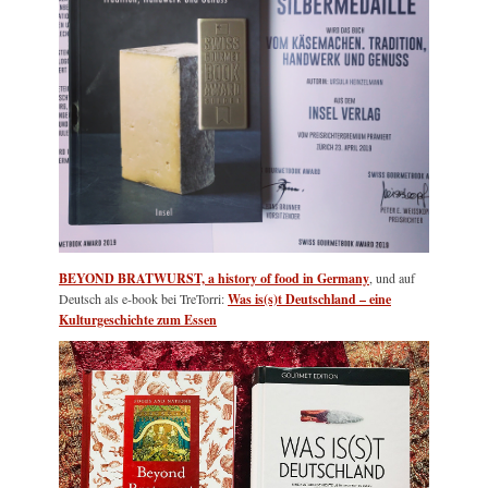
BEYOND BRATWURST, a history of food in Germany
, und auf
Deutsch als e-book bei TreTorri:
Was is(s)t Deutschland – eine
Kulturgeschichte zum Essen