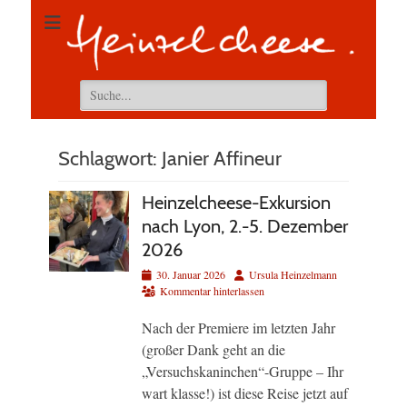
Suchen
nach:
Schlagwort:
Janier Affineur
Heinzelcheese-Exkursion
nach Lyon, 2.-5. Dezember
2026
Veröffentlicht
Autor
30. Januar 2026
Ursula Heinzelmann
am
Kommentar hinterlassen
Nach der Premiere im letzten Jahr
(großer Dank geht an die
„Versuchskaninchen“-Gruppe – Ihr
wart klasse!) ist diese Reise jetzt auf