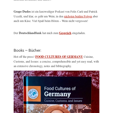
Grape Dudes
ist ein kurzweiliger Podcast von Felix Carli und Patrick
Uccelli, und klar, es geht um Wein; in den
nächsten beiden Folgen
aber
auch um Käse. Viel Spaß beim Hören – Wein nicht vergessen!
Der
Deutschlandfunk
hat mich zum
Gespräch
eingeladen.
Books – Bücher:
Hot off the press!
FOOD CULTURES OF GERMANY
Cuisine,
Customs, and Issues: a concise, comprehensible and yet easy read, with
an extensive chronology, notes and bibliography.