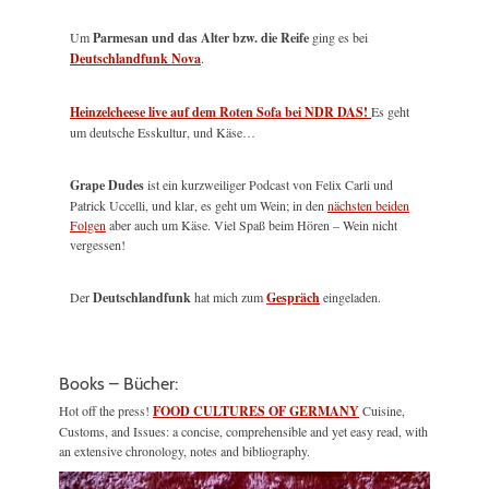
Um
Parmesan und das Alter bzw. die Reife
ging es bei
Deutschlandfunk Nova
.
Heinzelcheese live auf dem Roten Sofa bei NDR DAS!
Es geht
um deutsche Esskultur, und Käse…
Grape Dudes
ist ein kurzweiliger Podcast von Felix Carli und
Patrick Uccelli, und klar, es geht um Wein; in den
nächsten beiden
Folgen
aber auch um Käse. Viel Spaß beim Hören – Wein nicht
vergessen!
Der
Deutschlandfunk
hat mich zum
Gespräch
eingeladen.
Books – Bücher:
Hot off the press!
FOOD CULTURES OF GERMANY
Cuisine,
Customs, and Issues: a concise, comprehensible and yet easy read, with
an extensive chronology, notes and bibliography.