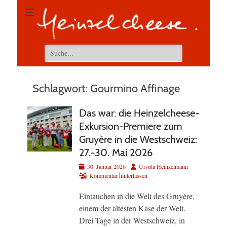
Suchen
nach:
Schlagwort:
Gourmino Affinage
Das war: die Heinzelcheese-
Exkursion-Premiere zum
Gruyère in die Westschweiz:
27.-30. Mai 2026
Veröffentlicht
Autor
30. Januar 2026
Ursula Heinzelmann
am
Kommentar hinterlassen
Eintauchen in die Welt des Gruyère,
einem der ältesten Käse der Welt.
Drei Tage in der Westschweiz, in