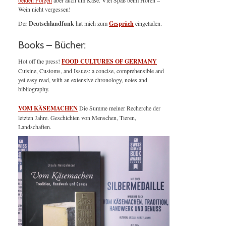
beiden Folgen
aber auch um Käse. Viel Spaß beim Hören –
Wein nicht vergessen!
Der
Deutschlandfunk
hat mich zum
Gespräch
eingeladen.
Books – Bücher:
Hot off the press!
FOOD CULTURES OF GERMANY
Cuisine, Customs, and Issues: a concise, comprehensible and
yet easy read, with an extensive chronology, notes and
bibliography.
VOM KÄSEMACHEN
Die Summe meiner Recherche der
letzten Jahre. Geschichten von Menschen, Tieren,
Landschaften.