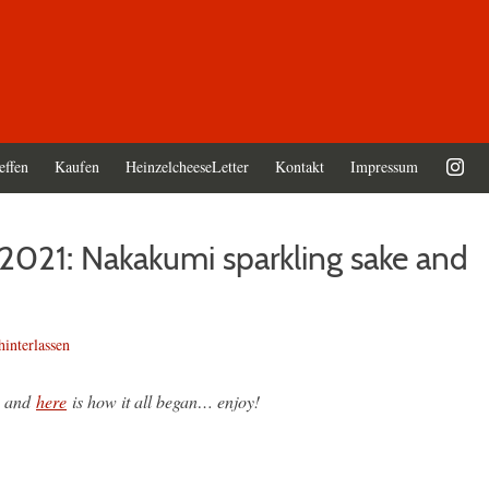
effen
Kaufen
HeinzelcheeseLetter
Kontakt
Impressum
2021: Nakakumi sparkling sake and
interlassen
, and
here
is how it all began… enjoy!