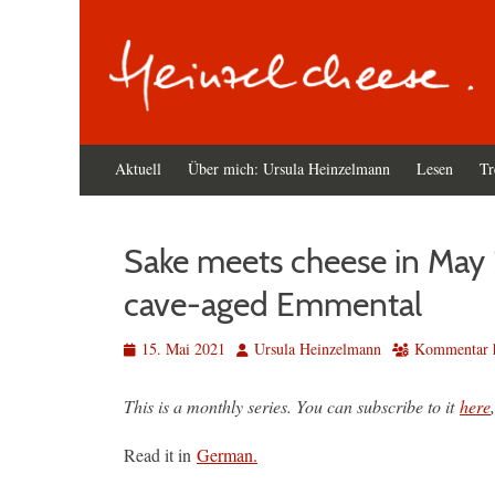
Primäres
Zum
Aktuell
Über mich: Ursula Heinzelmann
Lesen
Tr
Inhalt
Menü
springen
Sake meets cheese in May 
cave-aged Emmental
Veröffentlicht
Autor
15. Mai 2021
Ursula Heinzelmann
Kommentar h
am
This is a monthly series. You can subscribe to it
here
Read it in
German.