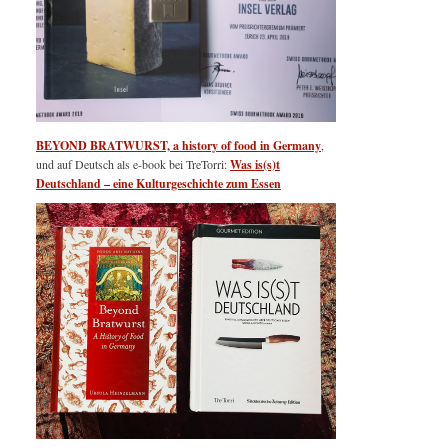
BEYOND BRATWURST, a history of food in Germany
,
und auf Deutsch als e-book bei TreTorri:
Was is(s)t
Deutschland – eine Kulturgeschichte zum Essen