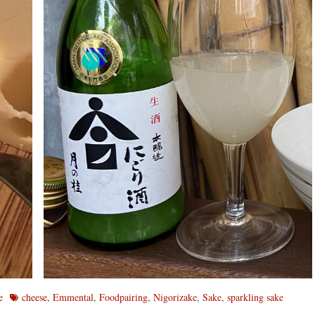
Schlagworte
e
cheese
,
Emmental
,
Foodpairing
,
Nigorizake
,
Sake
,
sparkling sake