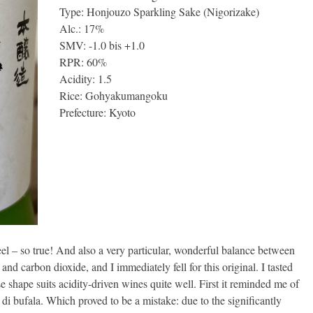
Type: Honjouzo Sparkling Sake (Nigorizake)
Alc.: 17%
SMV: -1.0 bis +1.0
RPR: 60%
Acidity: 1.5
Rice: Gohyakumangoku
Prefecture: Kyoto
l – so true! And also a very particular, wonderful balance between
and carbon dioxide, and I immediately fell for this original. I tasted
se shape suits acidity-driven wines quite well. First it reminded me of
di bufala. Which proved to be a mistake: due to the significantly