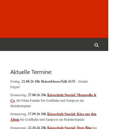
Suchen
nach:
Suchen
Aktuelle Termine:
Freitag,
21.08.26 18h HeinzelcheeseTalk #135
– Details
folgen!
Donnerstag,
27.08.26 20h
Käseschule Special: Mozzarella &
Co
, die Filata-Familie bei Goldhahn und Sampson am
Helmholtzplatz
Donnerstag,
17.09.26 20h
Käseschule Special: Käse aus den
Alpen
bei Goldhahn und Sampson am Helmholtzplatz
Donnerstag,
22.10.26 20h
Käseschule Special: Deep Blue
bei