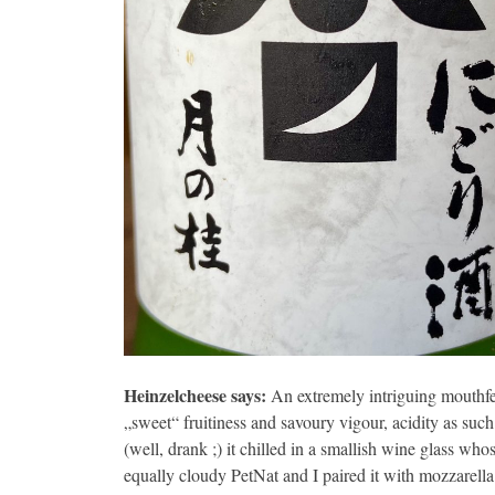
Heinzelcheese says:
An extremely intriguing mouthfee
„sweet“ fruitiness and savoury vigour, acidity as such 
(well, drank ;) it chilled in a smallish wine glass who
equally cloudy PetNat and I paired it with mozzarella 