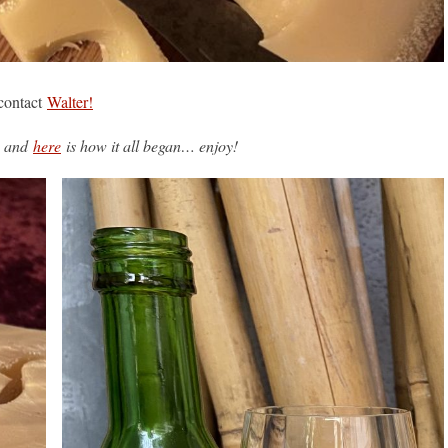
 contact
Walter!
, and
here
is how it all began… enjoy!