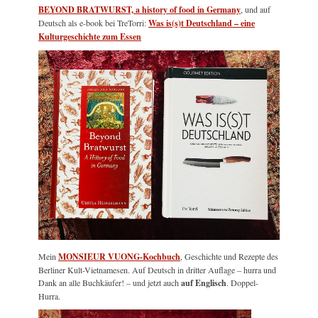
BEYOND BRATWURST, a history of food in Germany
, und auf
Deutsch als e-book bei TreTorri:
Was is(s)t Deutschland – eine
Kulturgeschichte zum Essen
Mein
MONSIEUR VUONG-Kochbuch
, Geschichte und Rezepte des
Berliner Kult-Vietnamesen. Auf Deutsch in dritter Auflage – hurra und
Dank an alle Buchkäufer! – und jetzt auch
auf Englisch
. Doppel-
Hurra.