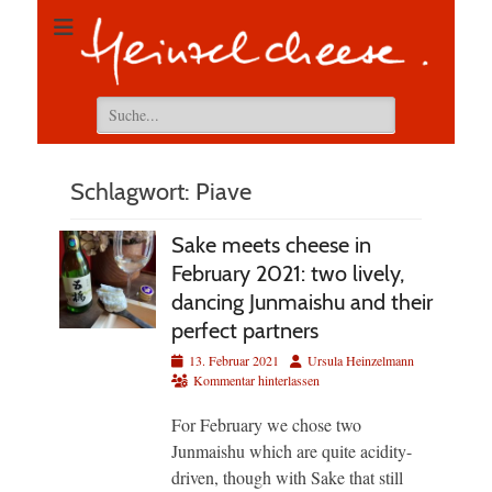
Suchen
nach:
Schlagwort:
Piave
Sake meets cheese in
February 2021: two lively,
dancing Junmaishu and their
perfect partners
Veröffentlicht
Autor
13. Februar 2021
Ursula Heinzelmann
am
Kommentar hinterlassen
For February we chose two
Junmaishu which are quite acidity-
driven, though with Sake that still