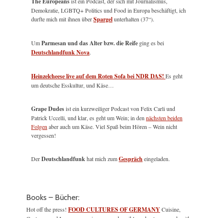
The Europeans
ist ein Podcast, der sich mit Journalismus,
Demokratie, LGBTQ+ Politics und Food in Europa beschäftigt, ich
durfte mich mit ihnen über
Spargel
unterhalten (37“).
Um
Parmesan und das Alter bzw. die Reife
ging es bei
Deutschlandfunk Nova
.
Heinzelcheese live auf dem Roten Sofa bei NDR DAS!
Es geht
um deutsche Esskultur, und Käse…
Grape Dudes
ist ein kurzweiliger Podcast von Felix Carli und
Patrick Uccelli, und klar, es geht um Wein; in den
nächsten beiden
Folgen
aber auch um Käse. Viel Spaß beim Hören – Wein nicht
vergessen!
Der
Deutschlandfunk
hat mich zum
Gespräch
eingeladen.
Books – Bücher:
Hot off the press!
FOOD CULTURES OF GERMANY
Cuisine,