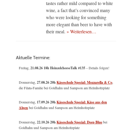
tastes rather mild compared to white
wine, a fact that’s convinced many
who were looking for something
more elegant than beer to have with
their meal.
» Weiterlesen…
Aktuelle Termine:
Freitag,
21.08.26 18h HeinzelcheeseTalk #135
– Details folgen!
Donnerstag,
27.08.26 20h
Käseschule Special: Mozzarella & Co
,
die Filata-Familie bei Goldhahn und Sampson am Helmholtzplatz
Donnerstag,
17.09.26 20h
Käseschule Special: Käse aus den
Alpen
bei Goldhahn und Sampson am Helmholtzplatz
Donnerstag,
22.10.26 20h
Käseschule Special: Deep Blue
bei
Goldhahn und Sampson am Helmholtzplatz