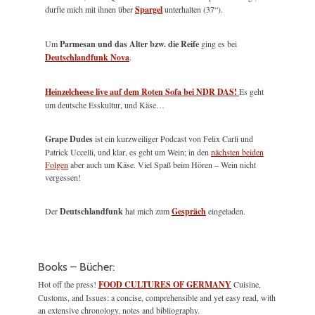
durfte mich mit ihnen über
Spargel
unterhalten (37“).
Um
Parmesan und das Alter bzw. die Reife
ging es bei
Deutschlandfunk Nova
.
Heinzelcheese live auf dem Roten Sofa bei NDR DAS!
Es geht
um deutsche Esskultur, und Käse…
Grape Dudes
ist ein kurzweiliger Podcast von Felix Carli und
Patrick Uccelli, und klar, es geht um Wein; in den
nächsten beiden
Folgen
aber auch um Käse. Viel Spaß beim Hören – Wein nicht
vergessen!
Der
Deutschlandfunk
hat mich zum
Gespräch
eingeladen.
Books – Bücher:
Hot off the press!
FOOD CULTURES OF GERMANY
Cuisine,
Customs, and Issues: a concise, comprehensible and yet easy read, with
an extensive chronology, notes and bibliography.