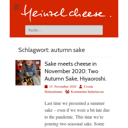
Suchen
nach:
Schlagwort:
autumn sake
Sake meets cheese in
November 2020: Two
Autumn Sake, Hiyaoroshi.
Veröffentlicht
Autor
15. November 2020
Ursula
am
Heinzelmann
Kommentar hinterlassen
Last time we presented a summer
sake – even if we were a bit late due
to the pandemic. This time we’re
pouring two seasonal sake. Some