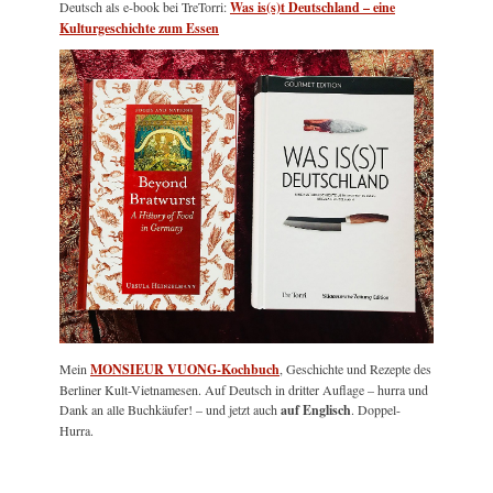
Deutsch als e-book bei TreTorri:
Was is(s)t Deutschland – eine
Kulturgeschichte zum Essen
Mein
MONSIEUR VUONG-Kochbuch
, Geschichte und Rezepte des
Berliner Kult-Vietnamesen. Auf Deutsch in dritter Auflage – hurra und
Dank an alle Buchkäufer! – und jetzt auch
auf Englisch
. Doppel-
Hurra.