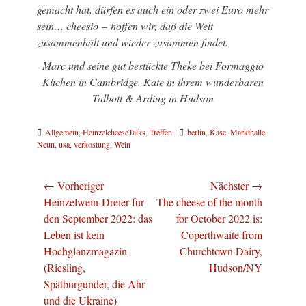
gemacht hat, dürfen es auch ein oder zwei Euro mehr
sein… cheesio
–
hoffen wir, daß die Welt
zusammenhält und wieder zusammen findet.
Marc und seine gut bestückte Theke bei Formaggio
Kitchen in Cambridge, Kate in ihrem wunderbaren
Talbott & Arding in Hudson
Kategorien
Schlagworte
Allgemein
,
HeinzelcheeseTalks
,
Treffen
berlin
,
Käse
,
Markthalle
Neun
,
usa
,
verkostung
,
Wein
Beitragsnavigation
← Vorheriger
Nächster →
Vorheriger
Nächster
Heinzelwein-Dreier für
The cheese of the month
Beitrag:
Beitrag:
den September 2022: das
for October 2022 is:
Leben ist kein
Coperthwaite from
Hochglanzmagazin
Churchtown Dairy,
(Riesling,
Hudson/NY
Spätburgunder, die Ahr
und die Ukraine)