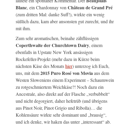
Beaujolais
lautete ein spontaner Kommentar. Der
Blanc
Château de Grand Pré
, ein Chardonnay von
(zum dritten Mal: danke Suff!), wirkte ein wenig
süßlich dazu, kam aber ansonsten gut zurecht, und ihr
mit ihm.
Zum sehr aromatischen, beinahe zähflüssigen
Coperthwaite der Churchtown Dairy
, einem
ebenfalls in Upstate New York ansässigen
Rockefeller-Projekt (mehr dazu in Kürze beim
nächsten Käse des Monats
hier
) unterzog ich Euch,
2015 Puro Rosé von Movia
uns, mit dem
aus dem
Westen Sloweniens einem Experiment – Schaumwein
zu rotgeschmiertem Weichkäse?! Noch dazu ein
Ancestrale, also direkt auf der Flasche „verbubbelt“
und nicht degorgiert, daher hefetrüb (und übrigens
aus Pinot Noir, Pinot Grigio und Ribolla)… die
Kohlensäure wirkte sehr dominant und „brausig“,
und ich denke, wir haken das unter „interessant“ ab.