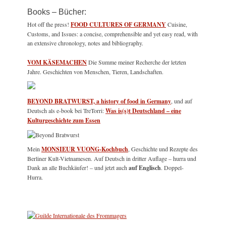
Books – Bücher:
Hot off the press!
FOOD CULTURES OF GERMANY
Cuisine,
Customs, and Issues: a concise, comprehensible and yet easy read, with
an extensive chronology, notes and bibliography.
VOM KÄSEMACHEN
Die Summe meiner Recherche der letzten
Jahre. Geschichten von Menschen, Tieren, Landschaften.
BEYOND BRATWURST, a history of food in Germany
, und auf
Deutsch als e-book bei TreTorri:
Was is(s)t Deutschland – eine
Kulturgeschichte zum Essen
Mein
MONSIEUR VUONG-Kochbuch
, Geschichte und Rezepte des
Berliner Kult-Vietnamesen. Auf Deutsch in dritter Auflage – hurra und
Dank an alle Buchkäufer! – und jetzt auch
auf Englisch
. Doppel-
Hurra.