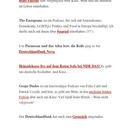
letzte Flasche
sehr vergnüglich über Käse, Wein und die Intuition
im Leben unterhalten.
The Europeans
ist ein Podcast, der sich mit Journalismus,
Demokratie, LGBTQ+ Politics und Food in Europa beschäftigt, ich
durfte mich mit ihnen über
Spargel
unterhalten (37“).
Um
Parmesan und das Alter bzw. die Reife
ging es bei
Deutschlandfunk Nova
.
Heinzelcheese live auf dem Roten Sofa bei NDR DAS!
Es geht
um deutsche Esskultur, und Käse…
Grape Dudes
ist ein kurzweiliger Podcast von Felix Carli und
Patrick Uccelli, und klar, es geht um Wein; in den
nächsten beiden
Folgen
aber auch um Käse. Viel Spaß beim Hören – Wein nicht
vergessen!
Der
Deutschlandfunk
hat mich zum
Gespräch
eingeladen.