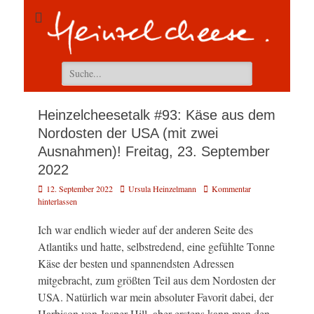
Suchen
nach:
Heinzelcheesetalk #93: Käse aus dem
Nordosten der USA (mit zwei
Ausnahmen)! Freitag, 23. September
2022
Veröffentlicht
Autor
12. September 2022
Ursula Heinzelmann
Kommentar
am
hinterlassen
Ich war endlich wieder auf der anderen Seite des
Atlantiks und hatte, selbstredend, eine gefühlte Tonne
Käse der besten und spannendsten Adressen
mitgebracht, zum größten Teil aus dem Nordosten der
USA. Natürlich war mein absoluter Favorit dabei, der
Harbison von Jasper Hill, aber erstens kann man den