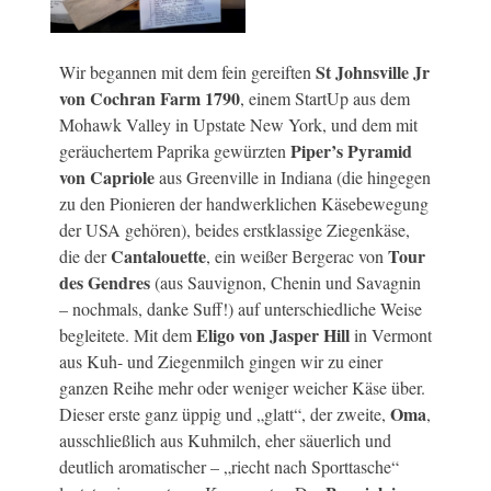
St Johnsville Jr
Wir begannen mit dem fein gereiften
von Cochran Farm 1790
, einem StartUp aus dem
Mohawk Valley in Upstate New York, und dem mit
Piper’s Pyramid
geräuchertem Paprika gewürzten
von Capriole
aus Greenville in Indiana (die hingegen
zu den Pionieren der handwerklichen Käsebewegung
der USA gehören), beides erstklassige Ziegenkäse,
Cantalouette
Tour
die der
, ein weißer Bergerac von
des Gendres
(aus Sauvignon, Chenin und Savagnin
– nochmals, danke Suff!) auf unterschiedliche Weise
Eligo von Jasper Hill
begleitete. Mit dem
in Vermont
aus Kuh- und Ziegenmilch gingen wir zu einer
ganzen Reihe mehr oder weniger weicher Käse über.
Oma
Dieser erste ganz üppig und „glatt“, der zweite,
,
ausschließlich aus Kuhmilch, eher säuerlich und
deutlich aromatischer – „riecht nach Sporttasche“