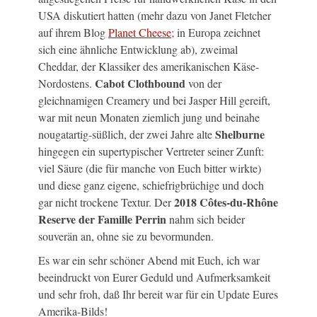
USA diskutiert hatten (mehr dazu von Janet Fletcher
auf ihrem Blog
Planet Cheese
; in Europa zeichnet
sich eine ähnliche Entwicklung ab), zweimal
Cheddar, der Klassiker des amerikanischen Käse-
Cabot Clothbound
Nordostens.
von der
gleichnamigen Creamery und bei Jasper Hill gereift,
war mit neun Monaten ziemlich jung und beinahe
Shelburne
nougatartig-süßlich, der zwei Jahre alte
hingegen ein supertypischer Vertreter seiner Zunft:
viel Säure (die für manche von Euch bitter wirkte)
und diese ganz eigene, schiefrigbrüchige und doch
2018 Côtes-du-Rhône
gar nicht trockene Textur. Der
Reserve der Famille Perrin
nahm sich beider
souverän an, ohne sie zu bevormunden.
Es war ein sehr schöner Abend mit Euch, ich war
beeindruckt von Eurer Geduld und Aufmerksamkeit
und sehr froh, daß Ihr bereit war für ein Update Eures
Amerika-Bilds!