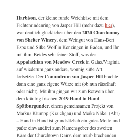
Harbison
, der kleine runde Weichkäse mit dem
Fichtenrindenring von Jasper Hill (mehr dazu
hier
),
2020 Chardonnay
war deutlich glücklicher über den
von Shelter Winery
, dem Weingut von Hans-Bert
Espe und Silke Wolf in Kenzingen in Baden, und Ihr
mit ihm. Beides sehr feiner Stoff, was der
Appalachian von Meadow Creek
in Galax/Virginia
auf wiederum ganz andere, wonnig süße Art
Conundrum von Jasper Hill
fortsetzte. Der
brachte
dann eine ganz eigene Würze mit (ob nun rätselhaft
oder nicht). Mit ihm gingen wir zum Rotwein über,
2019 Hand in Hand
dem kräutrig frischen
Spätburgunder
, einem gemeinsamen Projekt von
Markus Klumpp (Kraichgau) und Meike Näkel (Ahr)
– Hand in Hand ist grundsätzlich ein gutes Motto und
paßte einwandfrei zum Namensgeber des zweiten
Käse der Churchtown Dairy, dem mürb brechenden