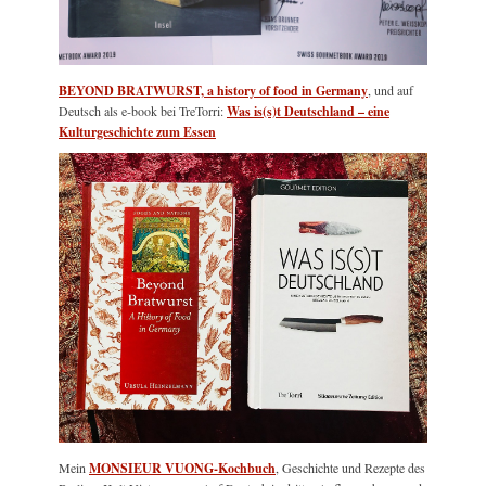
BEYOND BRATWURST, a history of food in Germany
, und auf
Deutsch als e-book bei TreTorri:
Was is(s)t Deutschland – eine
Kulturgeschichte zum Essen
Mein
MONSIEUR VUONG-Kochbuch
, Geschichte und Rezepte des