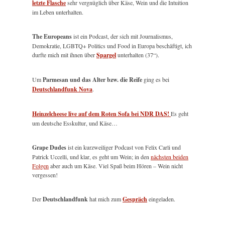
letzte Flasche
sehr vergnüglich über Käse, Wein und die Intuition
im Leben unterhalten.
The Europeans
ist ein Podcast, der sich mit Journalismus,
Demokratie, LGBTQ+ Politics und Food in Europa beschäftigt, ich
durfte mich mit ihnen über
Spargel
unterhalten (37“).
Um
Parmesan und das Alter bzw. die Reife
ging es bei
Deutschlandfunk Nova
.
Heinzelcheese live auf dem Roten Sofa bei NDR DAS!
Es geht
um deutsche Esskultur, und Käse…
Grape Dudes
ist ein kurzweiliger Podcast von Felix Carli und
Patrick Uccelli, und klar, es geht um Wein; in den
nächsten beiden
Folgen
aber auch um Käse. Viel Spaß beim Hören – Wein nicht
vergessen!
Der
Deutschlandfunk
hat mich zum
Gespräch
eingeladen.