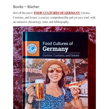
Books – Bücher:
Hot off the press!
FOOD CULTURES OF GERMANY
Cuisine,
Customs, and Issues: a concise, comprehensible and yet easy read, with
an extensive chronology, notes and bibliography.