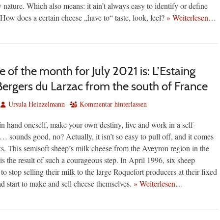
y nature. Which also means: it ain’t always easy to identify or define
 How does a certain cheese „have to“ taste, look, feel?
» Weiterlesen…
 of the month for July 2021 is: L’Estaing
Bergers du Larzac from the south of France
Autor
Ursula Heinzelmann
Kommentar hinterlassen
in hand oneself, make your own destiny, live and work in a self-
sounds good, no? Actually, it isn’t so easy to pull off, and it comes
ks. This semisoft sheep’s milk cheese from the Aveyron region in the
is the result of such a courageous step. In April 1996, six sheep
to stop selling their milk to the large Roquefort producers at their fixed
ad start to make and sell cheese themselves.
» Weiterlesen…