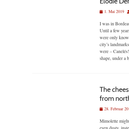
Elodie Der
Veröffentlicht
A
1. Mai 2019
am
I was in Bordeaux
Until a few year
were only known
city’s landmarks
were – Canelés! 
shape, under a b
The chees
from nort
Veröffentlicht
28. Februar 20
am
Mimolette might 
even dusty, inst