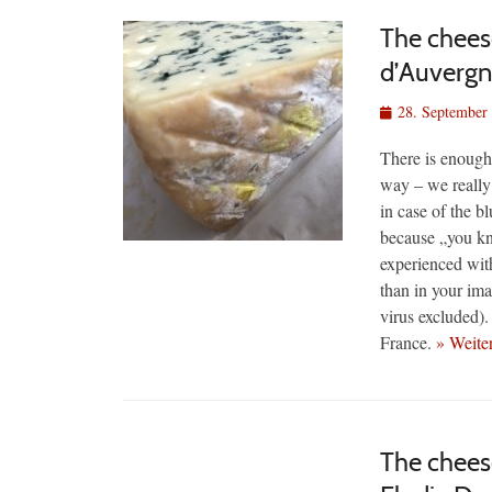
The chees
d’Auverg
Veröffentlicht
28. September
am
There is enough 
way – we really
in case of the b
because „you k
experienced with
than in your ima
virus excluded).
France.
» Weite
The chees