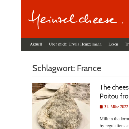
Primäres
Zum
Aktuell
Über mich: Ursula Heinzelmann
Lesen
Tr
Inhalt
Menü
springen
Schlagwort:
France
The chees
Poitou fr
Veröffentlicht
31. März 2022
am
Milk in the form
by regulations 