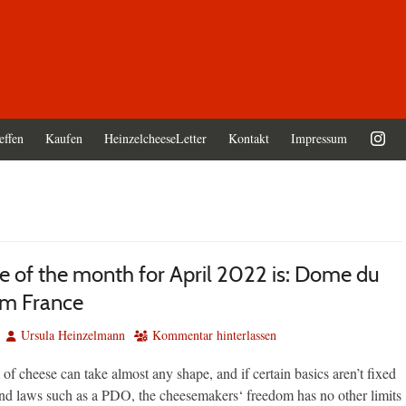
effen
Kaufen
HeinzelcheeseLetter
Kontakt
Impressum
e of the month for April 2022 is: Dome du
om France
Autor
Ursula Heinzelmann
Kommentar hinterlassen
 of cheese can take almost any shape, and if certain basics aren’t fixed
and laws such as a PDO, the cheesemakers‘ freedom has no other limits