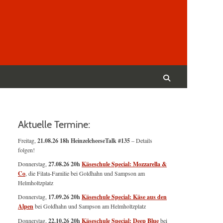
Suchen
nach:
Suchen
Aktuelle Termine:
Freitag,
21.08.26 18h HeinzelcheeseTalk #135
– Details
folgen!
Donnerstag,
27.08.26 20h
Käseschule Special: Mozzarella &
Co
, die Filata-Familie bei Goldhahn und Sampson am
Helmholtzplatz
Donnerstag,
17.09.26 20h
Käseschule Special: Käse aus den
Alpen
bei Goldhahn und Sampson am Helmholtzplatz
Donnerstag,
22.10.26 20h
Käseschule Special: Deep Blue
bei