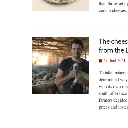
than those set b
certain cheeses.
The cheese
from the 
Veröffentlicht
29. Juni 2021
am
To take matters 
determined way… 
with its own ris
south of France 
farmers decided 
prices and inste