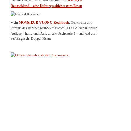
und auf Deutsch als e-book bei TreTorri:
Was is(s)t
Deutschland – eine Kulturgeschichte zum Essen
Mein
MONSIEUR VUONG-Kochbuch
, Geschichte und
Rezepte des Berliner Kult-Vietnamesen. Auf Deutsch in dritter
Auflage – hurra und Dank an alle Buchkäufer! – und jetzt auch
auf Englisch
. Doppel-Hurra.