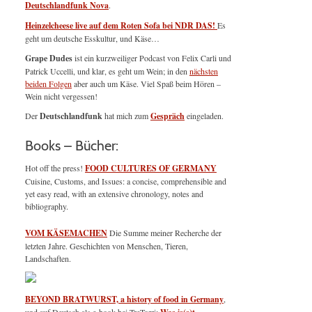
Deutschlandfunk Nova
.
Heinzelcheese live auf dem Roten Sofa bei NDR DAS!
Es
geht um deutsche Esskultur, und Käse…
Grape Dudes
ist ein kurzweiliger Podcast von Felix Carli und
Patrick Uccelli, und klar, es geht um Wein; in den
nächsten
beiden Folgen
aber auch um Käse. Viel Spaß beim Hören –
Wein nicht vergessen!
Der
Deutschlandfunk
hat mich zum
Gespräch
eingeladen.
Books – Bücher:
Hot off the press!
FOOD CULTURES OF GERMANY
Cuisine, Customs, and Issues: a concise, comprehensible and
yet easy read, with an extensive chronology, notes and
bibliography.
VOM KÄSEMACHEN
Die Summe meiner Recherche der
letzten Jahre. Geschichten von Menschen, Tieren,
Landschaften.
BEYOND BRATWURST, a history of food in Germany
,