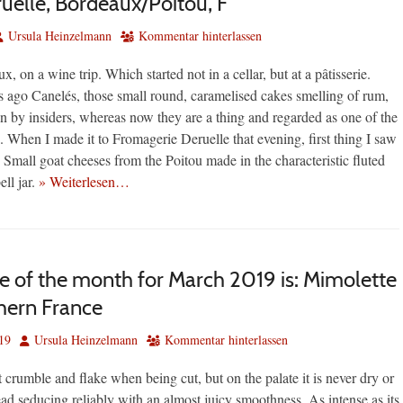
uelle, Bordeaux/Poitou, F
utor
Ursula Heinzelmann
Kommentar hinterlassen
, on a wine trip. Which started not in a cellar, but at a pâtisserie.
s ago Canelés, those small round, caramelised cakes smelling of rum,
 by insiders, whereas now they are a thing and regarded as one of the
. When I made it to Fromagerie Deruelle that evening, first thing I saw
Small goat cheeses from the Poitou made in the characteristic fluted
ell jar.
» Weiterlesen…
e of the month for March 2019 is: Mimolette
hern France
Autor
19
Ursula Heinzelmann
Kommentar hinterlassen
crumble and flake when being cut, but on the palate it is never dry or
ead seducing reliably with an almost juicy smoothness. As intense as its