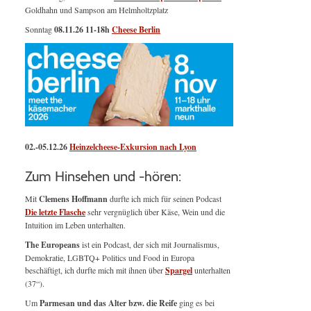
Goldhahn und Sampson am Helmholtzplatz
Sonntag
08.11.26
11-18h
Cheese Berlin
02.-05.12.26
Heinzelcheese-Exkursion nach Lyon
Zum Hinsehen und -hören:
Mit
Clemens Hoffmann
durfte ich mich für seinen Podcast
Die letzte Flasche
sehr vergnüglich über Käse, Wein und die
Intuition im Leben unterhalten.
The Europeans
ist ein Podcast, der sich mit Journalismus,
Demokratie, LGBTQ+ Politics und Food in Europa
beschäftigt, ich durfte mich mit ihnen über
Spargel
unterhalten
(37“).
Um
Parmesan und das Alter bzw. die Reife
ging es bei