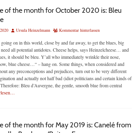
e of the month for October 2020 is: Bleu
ne
Autor
 2020
Ursula Heinzelmann
Kommentar hinterlassen
going on in this world, close by and far away, to get the blues, big
 need all potential antidotes. Cheese helps, says Heinzelcheese… and
lues, it should be bleu. Y’all who immediately wrinkle their nose,
now, blue cheese…“ – hang on. Some things, when considered and
out any preconceptions and prejudices, turn out to be very different
gination and actually not half bad (idiot politicians and certain kinds of
 Therefore: Bleu d’Auvergne, the gentle, smooth blue from central
rlesen…
e of the month for May 2019 is: Canelé from