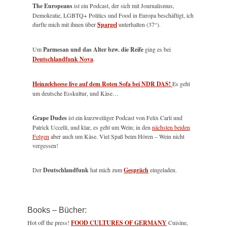
The Europeans
ist ein Podcast, der sich mit Journalismus,
Demokratie, LGBTQ+ Politics und Food in Europa beschäftigt, ich
durfte mich mit ihnen über
Spargel
unterhalten (37“).
Um
Parmesan und das Alter bzw. die Reife
ging es bei
Deutschlandfunk Nova
.
Heinzelcheese live auf dem Roten Sofa bei NDR DAS!
Es geht
um deutsche Esskultur, und Käse…
Grape Dudes
ist ein kurzweiliger Podcast von Felix Carli und
Patrick Uccelli, und klar, es geht um Wein; in den
nächsten beiden
Folgen
aber auch um Käse. Viel Spaß beim Hören – Wein nicht
vergessen!
Der
Deutschlandfunk
hat mich zum
Gespräch
eingeladen.
Books – Bücher:
Hot off the press!
FOOD CULTURES OF GERMANY
Cuisine,