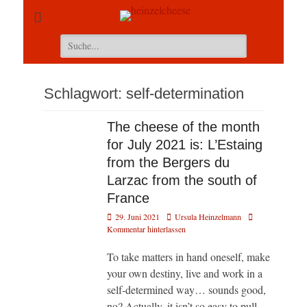
Suchen
nach:
Schlagwort:
self-determination
The cheese of the month
for July 2021 is: L’Estaing
from the Bergers du
Larzac from the south of
France
Veröffentlicht
Autor
29. Juni 2021
Ursula Heinzelmann
am
Kommentar hinterlassen
To take matters in hand oneself, make
your own destiny, live and work in a
self-determined way… sounds good,
no? Actually, it isn’t so easy to pull