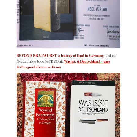
BEYOND BRATWURST, a history of food in Germany
, und auf
Deutsch als e-book bei TreTorri:
Was is(s)t Deutschland – eine
Kulturgeschichte zum Essen