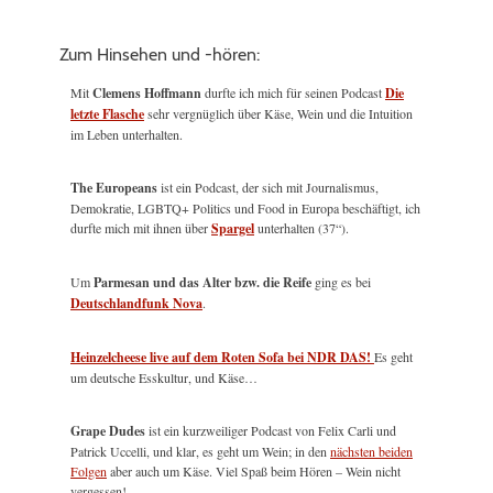
Zum Hinsehen und -hören:
Mit
Clemens Hoffmann
durfte ich mich für seinen Podcast
Die
letzte Flasche
sehr vergnüglich über Käse, Wein und die Intuition
im Leben unterhalten.
The Europeans
ist ein Podcast, der sich mit Journalismus,
Demokratie, LGBTQ+ Politics und Food in Europa beschäftigt, ich
durfte mich mit ihnen über
Spargel
unterhalten (37“).
Um
Parmesan und das Alter bzw. die Reife
ging es bei
Deutschlandfunk Nova
.
Heinzelcheese live auf dem Roten Sofa bei NDR DAS!
Es geht
um deutsche Esskultur, und Käse…
Grape Dudes
ist ein kurzweiliger Podcast von Felix Carli und
Patrick Uccelli, und klar, es geht um Wein; in den
nächsten beiden
Folgen
aber auch um Käse. Viel Spaß beim Hören – Wein nicht
vergessen!