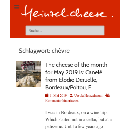
Suchen
nach:
Schlagwort:
chèvre
The cheese of the month
for May 2019 is: Canelé
from Elodie Deruelle,
Bordeaux/Poitou, F
Veröffentlicht
Autor
1. Mai 2019
Ursula Heinzelmann
am
Kommentar hinterlassen
I was in Bordeaux, on a wine trip.
Which started not in a cellar, but at a
pâtisserie. Until a few years ago