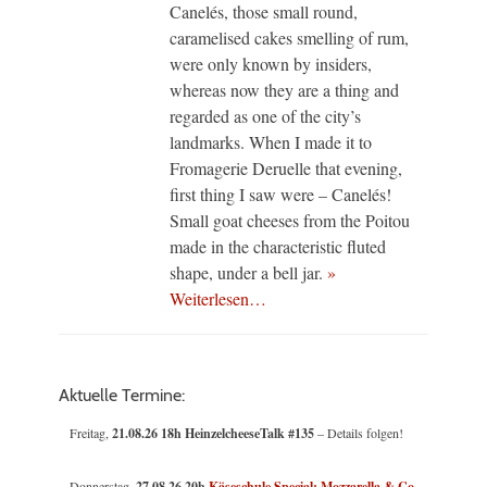
Canelés, those small round,
caramelised cakes smelling of rum,
were only known by insiders,
whereas now they are a thing and
regarded as one of the city’s
landmarks. When I made it to
Fromagerie Deruelle that evening,
first thing I saw were – Canelés!
Small goat cheeses from the Poitou
made in the characteristic fluted
shape, under a bell jar.
»
Weiterlesen…
Aktuelle Termine:
Freitag,
21.08.26 18h HeinzelcheeseTalk #135
– Details folgen!
Donnerstag,
27.08.26 20h
Käseschule Special: Mozzarella & Co
,