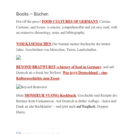
Books – Bücher:
Hot off the press!
FOOD CULTURES OF GERMANY
Cuisine,
Customs, and Issues: a concise, comprehensible and yet easy read, with
an extensive chronology, notes and bibliography.
VOM KÄSEMACHEN
Die Summe meiner Recherche der letzten
Jahre. Geschichten von Menschen, Tieren, Landschaften.
BEYOND BRATWURST, a history of food in Germany
, und auf
Deutsch als e-book bei TreTorri:
Was is(s)t Deutschland – eine
Kulturgeschichte zum Essen
Mein
MONSIEUR VUONG-Kochbuch
, Geschichte und Rezepte des
Berliner Kult-Vietnamesen. Auf Deutsch in dritter Auflage – hurra und
Dank an alle Buchkäufer! – und jetzt auch
auf Englisch
. Doppel-
Hurra.