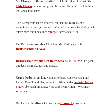
Mit
Clemens Hoffmann
durfte ich mich für seinen Podcast
Die
letzte Flasche
sehr vergnüglich über Käse, Wein und die Intuition
im Leben unterhalten.
The Europeans
ist ein Podcast, der sich mit Journalismus,
Demokratie, LGBTQ+ Politics und Food in Europa beschäftigt, ich
durfte mich mit ihnen über
Spargel
unterhalten (37“).
Um
Parmesan und das Alter bzw. die Reife
ging es bei
Deutschlandfunk Nova
.
Heinzelcheese live auf dem Roten Sofa bei NDR DAS!
Es geht
um deutsche Esskultur, und Käse…
Grape Dudes
ist ein kurzweiliger Podcast von Felix Carli und
Patrick Uccelli, und klar, es geht um Wein; in den
nächsten beiden
Folgen
aber auch um Käse. Viel Spaß beim Hören – Wein nicht
vergessen!
Der
Deutschlandfunk
hat mich zum
Gespräch
eingeladen.