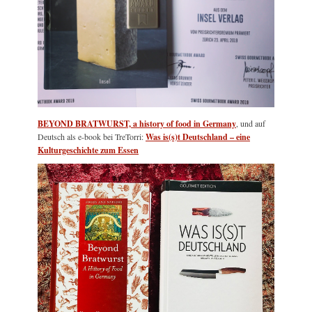
BEYOND BRATWURST, a history of food in Germany
, und auf
Deutsch als e-book bei TreTorri:
Was is(s)t Deutschland – eine
Kulturgeschichte zum Essen