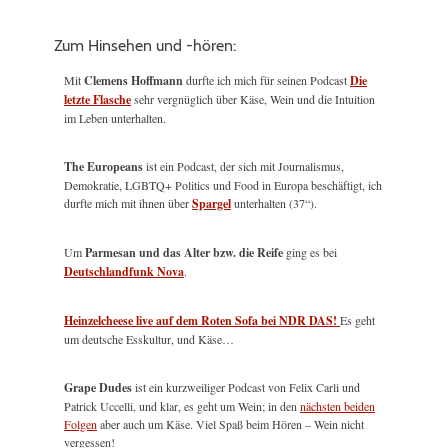
Zum Hinsehen und -hören:
Mit
Clemens Hoffmann
durfte ich mich für seinen Podcast
Die
letzte Flasche
sehr vergnüglich über Käse, Wein und die Intuition
im Leben unterhalten.
The Europeans
ist ein Podcast, der sich mit Journalismus,
Demokratie, LGBTQ+ Politics und Food in Europa beschäftigt, ich
durfte mich mit ihnen über
Spargel
unterhalten (37“).
Um
Parmesan und das Alter bzw. die Reife
ging es bei
Deutschlandfunk Nova
.
Heinzelcheese live auf dem Roten Sofa bei NDR DAS!
Es geht
um deutsche Esskultur, und Käse…
Grape Dudes
ist ein kurzweiliger Podcast von Felix Carli und
Patrick Uccelli, und klar, es geht um Wein; in den
nächsten beiden
Folgen
aber auch um Käse. Viel Spaß beim Hören – Wein nicht
vergessen!