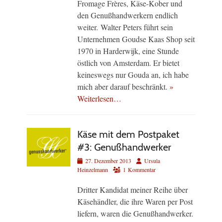
Fromage Frères, Käse-Kober und
den Genußhandwerkern endlich
weiter. Walter Peters führt sein
Unternehmen Goudse Kaas Shop seit
1970 in Harderwijk, eine Stunde
östlich von Amsterdam. Er bietet
keineswegs nur Gouda an, ich habe
mich aber darauf beschränkt.
»
Weiterlesen…
Käse mit dem Postpaket
#3: Genußhandwerker
Veröffentlicht
Autor
27. Dezember 2013
Ursula
am
Heinzelmann
1 Kommentar
Dritter Kandidat meiner Reihe über
Käsehändler, die ihre Waren per Post
liefern, waren die Genußhandwerker.